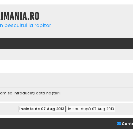
rimania.ro
n pescuitul la rapitor
ăm să introduceţi data naşterii.
Cont