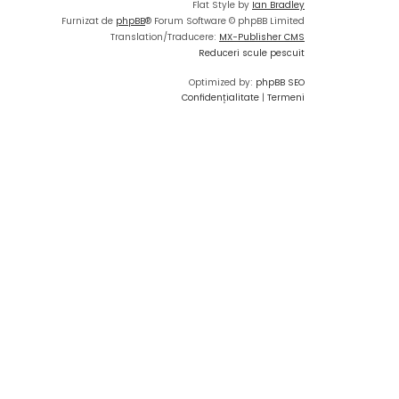
Flat Style by
Ian Bradley
Furnizat de
phpBB
® Forum Software © phpBB Limited
Translation/Traducere:
MX-Publisher CMS
Reduceri scule pescuit
Optimized by:
phpBB SEO
Confidențialitate
|
Termeni