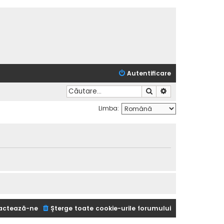
Autentificare
Căutare
Căutare avansată
Limba:
actează-ne
Şterge toate cookie-urile forumului