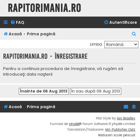
Rapitorimania.ro
FAQ
Autentificare
C
Acasă
Prima pagină
ă
Limba:
u
Rapitorimania.ro - Înregistrare
t
a
Pentru a continua procedura de înregistrare, vă rugăm să
introduceţi data naşterii.
r
e
Acasă
Prima pagină
Flat Style by
Ian Bradley
Furnizat de
phpBB
® Forum Software © phpBB Limited
Translation/Traducere:
MX-Publisher CMS
Reduceri scule pescuit