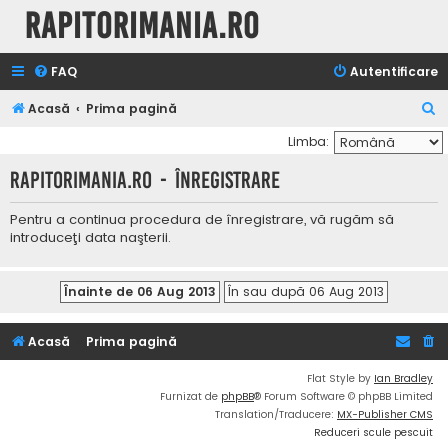
Rapitorimania.ro
FAQ
Autentificare
C
Acasă
Prima pagină
ă
Limba:
u
Rapitorimania.ro - Înregistrare
t
a
Pentru a continua procedura de înregistrare, vă rugăm să
introduceţi data naşterii.
r
e
Acasă
Prima pagină
Flat Style by
Ian Bradley
Furnizat de
phpBB
® Forum Software © phpBB Limited
Translation/Traducere:
MX-Publisher CMS
Reduceri scule pescuit