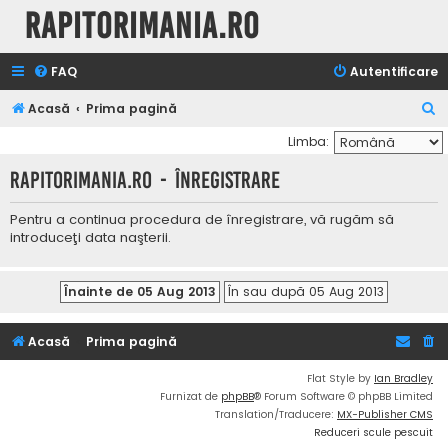
Rapitorimania.ro
FAQ
Autentificare
C
Acasă
Prima pagină
ă
Limba:
u
Rapitorimania.ro - Înregistrare
t
a
Pentru a continua procedura de înregistrare, vă rugăm să
introduceţi data naşterii.
r
e
Acasă
Prima pagină
Flat Style by
Ian Bradley
Furnizat de
phpBB
® Forum Software © phpBB Limited
Translation/Traducere:
MX-Publisher CMS
Reduceri scule pescuit