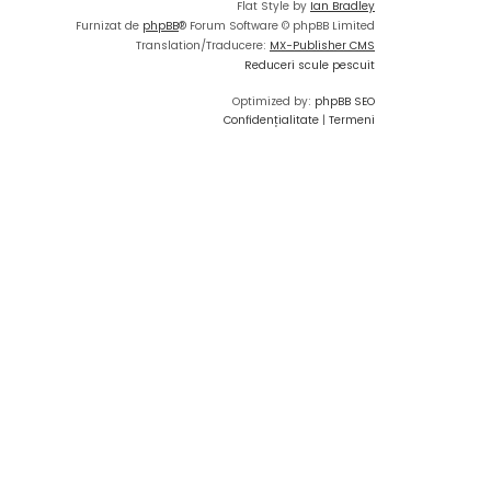
Flat Style by
Ian Bradley
Furnizat de
phpBB
® Forum Software © phpBB Limited
Translation/Traducere:
MX-Publisher CMS
Reduceri scule pescuit
Optimized by:
phpBB SEO
Confidențialitate
|
Termeni