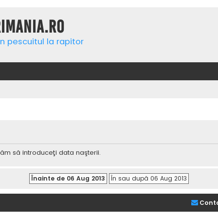
rimania.ro
n pescuitul la rapitor
ăm să introduceţi data naşterii.
Cont