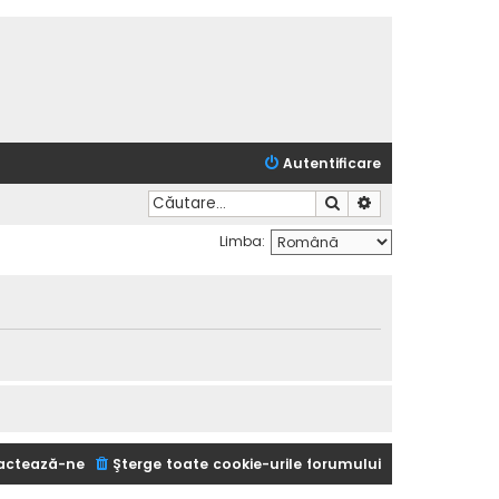
Autentificare
Căutare
Căutare avansată
Limba:
actează-ne
Şterge toate cookie-urile forumului