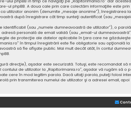
e-ului phpBB în timp ce navigaţi pe „Rapitorimania.ro” dar acestea
re-ul phpBB. A doua cale prin care colectăm informaţiile este prin
saj ca utilizator anonim (denumite „mesaje anonime”), înregistrarea
voastră după înregistrare cât timp sunteţi autentificat (sau „mesaj
dentificabil (sau „numele dumneavoastră de utilizator”), o parolă p
adresă personală de email validă (sau „email-ul dumneavoastră”).
 legile de protecţie ale datelor aplicabile în ţara care ne găzduieşte.
nia.ro” în timpul înregistrării este fie obligatorie sau opţională la d
voastră să fie afişate public. Mai mult decât atât, în contul dumne
hpBB.
ură direcţie), aşadar este securizată. Totuşi, este recomandat să n
ntului de utilizator la „Rapitorimania.ro”, aşadar vă rugăm să o păziţ
ate cere în mod legitim parola. Dacă uitaţi parola, puteţi folosi inte
lă prin transmiterea numelui de utilizator şi a adresei email, apo
Cont