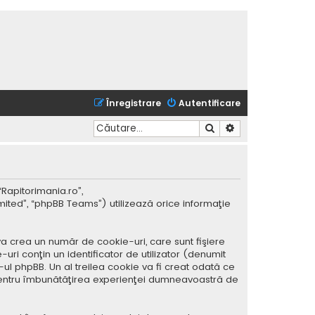
Înregistrare
Autentificare
Căutare
Căutare avansată
“Rapitorimania.ro”,
mited”, “phpBB Teams”) utilizează orice informaţie
a crea un număr de cookie-uri, care sunt fişiere
ri conţin un identificator de utilizator (denumit
ul phpBB. Un al treilea cookie va fi creat odată ce
ar pentru îmbunătăţirea experienţei dumneavoastră de