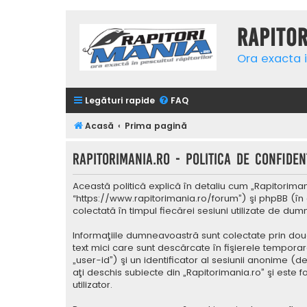
Rapito
Ora exacta i
Legături rapide
FAQ
Acasă
Prima pagină
Rapitorimania.ro - Politica de confidenţ
Această politică explică în detaliu cum „Rapitorimani
“https://www.rapitorimania.ro/forum”) şi phpBB (în 
colectată în timpul fiecărei sesiuni utilizate de du
Informaţiile dumneavoastră sunt colectate prin două
text mici care sunt descărcate în fişierele tempora
„user-id”) şi un identificator al sesiunii anonime 
aţi deschis subiecte din „Rapitorimania.ro” şi este 
utilizator.