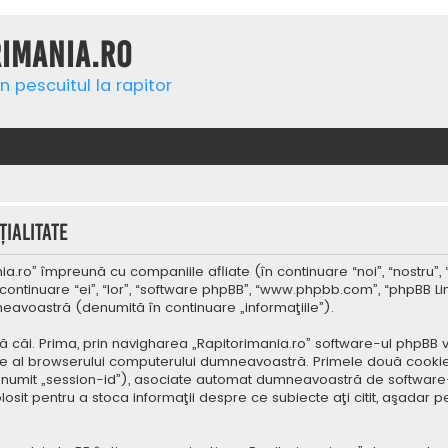
rimania.ro
n pescuitul la rapitor
ialitate
a.ro” împreună cu companiile afliate (în continuare “noi”, “nostru”, 
continuare “ei”, “lor”, “software phpBB”, “www.phpbb.com”, “phpBB Li
mneavoastră (denumită în continuare „informaţiile”).
 căi. Prima, prin navigharea „Rapitorimania.ro” software-ul phpBB v
re al browserului computerului dumneavoastră. Primele două cookie-u
(denumit „session-id”), asociate automat dumneavoastră de software-
folosit pentru a stoca informaţii despre ce subiecte aţi citit, aşad