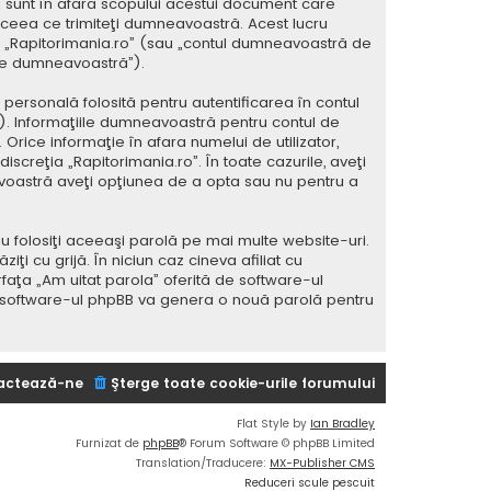
 sunt în afara scopului acestui document care
 ceea ce trimiteţi dumneavoastră. Acest lucru
 la „Rapitorimania.ro” (sau „contul dumneavoastră de
ele dumneavoastră”).
ersonală folosită pentru autentificarea în contul
 Informaţiile dumneavoastră pentru contul de
 Orice informaţie în afara numelui de utilizator,
iscreţia „Rapitorimania.ro”. În toate cazurile, aveţi
avoastră aveţi opţiunea de a opta sau nu pentru a
u folosiţi aceeaşi parolă pe mai multe website-uri.
i cu grijă. În niciun caz cineva afiliat cu
rfaţa „Am uitat parola” oferită de software-ul
i software-ul phpBB va genera o nouă parolă pentru
actează-ne
Şterge toate cookie-urile forumului
Flat Style by
Ian Bradley
Furnizat de
phpBB
® Forum Software © phpBB Limited
Translation/Traducere:
MX-Publisher CMS
Reduceri scule pescuit