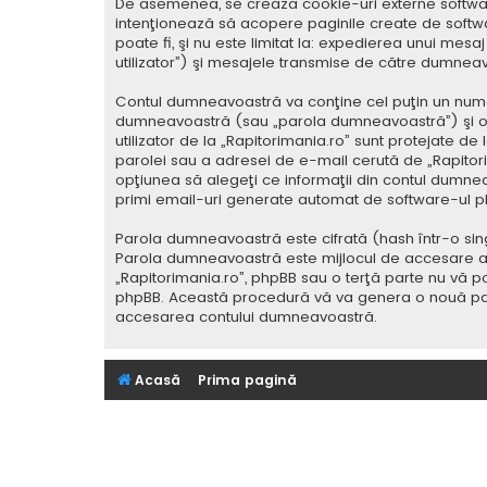
De asemenea, se crează cookie-uri externe softwar
intenţionează să acopere paginile create de softwa
poate fi, şi nu este limitat la: expedierea unui me
utilizator”) şi mesajele transmise de către dumnea
Contul dumneavoastră va conţine cel puţin un nume i
dumneavoastră (sau „parola dumneavoastră”) şi o 
utilizator de la „Rapitorimania.ro” sunt protejate de
parolei sau a adresei de e-mail cerută de „Rapitorima
opţiunea să alegeţi ce informaţii din contul dumnea
primi email-uri generate automat de software-ul p
Parola dumneavoastră este cifrată (hash într-o sing
Parola dumneavoastră este mijlocul de accesare al co
„Rapitorimania.ro”, phpBB sau o terţă parte nu vă po
phpBB. Această procedură vă va genera o nouă paro
accesarea contului dumneavoastră.
Acasă
Prima pagină