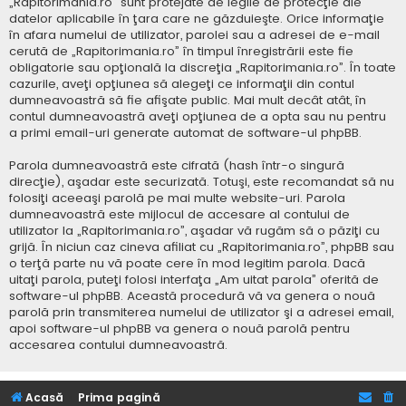
„Rapitorimania.ro” sunt protejate de legile de protecţie ale
datelor aplicabile în ţara care ne găzduieşte. Orice informaţie
în afara numelui de utilizator, parolei sau a adresei de e-mail
cerută de „Rapitorimania.ro” în timpul înregistrării este fie
obligatorie sau opţională la discreţia „Rapitorimania.ro”. În toate
cazurile, aveţi opţiunea să alegeţi ce informaţii din contul
dumneavoastră să fie afişate public. Mai mult decât atât, în
contul dumneavoastră aveţi opţiunea de a opta sau nu pentru
a primi email-uri generate automat de software-ul phpBB.
Parola dumneavoastră este cifrată (hash într-o singură
direcţie), aşadar este securizată. Totuşi, este recomandat să nu
folosiţi aceeaşi parolă pe mai multe website-uri. Parola
dumneavoastră este mijlocul de accesare al contului de
utilizator la „Rapitorimania.ro”, aşadar vă rugăm să o păziţi cu
grijă. În niciun caz cineva afiliat cu „Rapitorimania.ro”, phpBB sau
o terţă parte nu vă poate cere în mod legitim parola. Dacă
uitaţi parola, puteţi folosi interfaţa „Am uitat parola” oferită de
software-ul phpBB. Această procedură vă va genera o nouă
parolă prin transmiterea numelui de utilizator şi a adresei email,
apoi software-ul phpBB va genera o nouă parolă pentru
accesarea contului dumneavoastră.
Acasă
Prima pagină