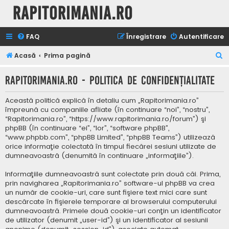
Rapitorimania.ro
FAQ
Înregistrare
Autentificare
C
Acasă
Prima pagină
ă
Rapitorimania.ro - Politica de confidenţialitate
u
t
Această politică explică în detaliu cum „Rapitorimania.ro”
a
împreună cu companiile afliate (în continuare “noi”, “nostru”,
“Rapitorimania.ro”, “https://www.rapitorimania.ro/forum”) şi
r
phpBB (în continuare “ei”, “lor”, “software phpBB”,
e
“www.phpbb.com”, “phpBB Limited”, “phpBB Teams”) utilizează
orice informaţie colectată în timpul fiecărei sesiuni utilizate de
dumneavoastră (denumită în continuare „informaţiile”).
Informaţiile dumneavoastră sunt colectate prin două căi. Prima,
prin navigharea „Rapitorimania.ro” software-ul phpBB va crea
un număr de cookie-uri, care sunt fişiere text mici care sunt
descărcate în fişierele temporare al browserului computerului
dumneavoastră. Primele două cookie-uri conţin un identificator
de utilizator (denumit „user-id”) şi un identificator al sesiunii