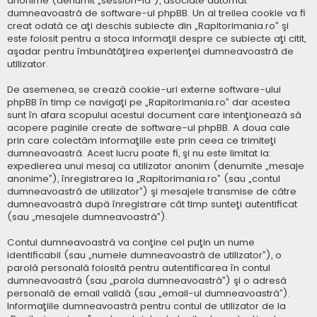
anonime (denumit „session-id”), asociate automat
dumneavoastră de software-ul phpBB. Un al treilea cookie va fi
creat odată ce aţi deschis subiecte din „Rapitorimania.ro” şi
este folosit pentru a stoca informaţii despre ce subiecte aţi citit,
aşadar pentru îmbunătăţirea experienţei dumneavoastră de
utilizator.
De asemenea, se crează cookie-uri externe software-ului
phpBB în timp ce navigaţi pe „Rapitorimania.ro” dar acestea
sunt în afara scopului acestui document care intenţionează să
acopere paginile create de software-ul phpBB. A doua cale
prin care colectăm informaţiile este prin ceea ce trimiteţi
dumneavoastră. Acest lucru poate fi, şi nu este limitat la:
expedierea unui mesaj ca utilizator anonim (denumite „mesaje
anonime”), înregistrarea la „Rapitorimania.ro” (sau „contul
dumneavoastră de utilizator”) şi mesajele transmise de către
dumneavoastră după înregistrare cât timp sunteţi autentificat
(sau „mesajele dumneavoastră”).
Contul dumneavoastră va conţine cel puţin un nume
identificabil (sau „numele dumneavoastră de utilizator”), o
parolă personală folosită pentru autentificarea în contul
dumneavoastră (sau „parola dumneavoastră”) şi o adresă
personală de email validă (sau „email-ul dumneavoastră”).
Informaţiile dumneavoastră pentru contul de utilizator de la