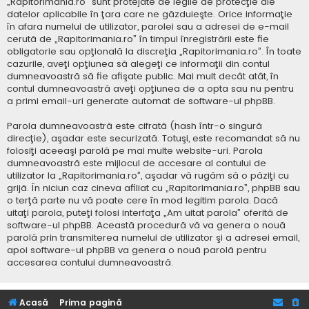
„Rapitorimania.ro” sunt protejate de legile de protecţie ale
datelor aplicabile în ţara care ne găzduieşte. Orice informaţie
în afara numelui de utilizator, parolei sau a adresei de e-mail
cerută de „Rapitorimania.ro” în timpul înregistrării este fie
obligatorie sau opţională la discreţia „Rapitorimania.ro”. În toate
cazurile, aveţi opţiunea să alegeţi ce informaţii din contul
dumneavoastră să fie afişate public. Mai mult decât atât, în
contul dumneavoastră aveţi opţiunea de a opta sau nu pentru
a primi email-uri generate automat de software-ul phpBB.
Parola dumneavoastră este cifrată (hash într-o singură
direcţie), aşadar este securizată. Totuşi, este recomandat să nu
folosiţi aceeaşi parolă pe mai multe website-uri. Parola
dumneavoastră este mijlocul de accesare al contului de
utilizator la „Rapitorimania.ro”, aşadar vă rugăm să o păziţi cu
grijă. În niciun caz cineva afiliat cu „Rapitorimania.ro”, phpBB sau
o terţă parte nu vă poate cere în mod legitim parola. Dacă
uitaţi parola, puteţi folosi interfaţa „Am uitat parola” oferită de
software-ul phpBB. Această procedură vă va genera o nouă
parolă prin transmiterea numelui de utilizator şi a adresei email,
apoi software-ul phpBB va genera o nouă parolă pentru
accesarea contului dumneavoastră.
Acasă
Prima pagină