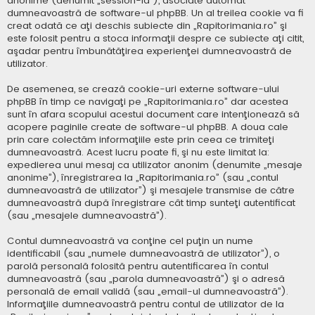
anonime (denumit „session-id”), asociate automat
dumneavoastră de software-ul phpBB. Un al treilea cookie va fi
creat odată ce aţi deschis subiecte din „Rapitorimania.ro” şi
este folosit pentru a stoca informaţii despre ce subiecte aţi citit,
aşadar pentru îmbunătăţirea experienţei dumneavoastră de
utilizator.
De asemenea, se crează cookie-uri externe software-ului
phpBB în timp ce navigaţi pe „Rapitorimania.ro” dar acestea
sunt în afara scopului acestui document care intenţionează să
acopere paginile create de software-ul phpBB. A doua cale
prin care colectăm informaţiile este prin ceea ce trimiteţi
dumneavoastră. Acest lucru poate fi, şi nu este limitat la:
expedierea unui mesaj ca utilizator anonim (denumite „mesaje
anonime”), înregistrarea la „Rapitorimania.ro” (sau „contul
dumneavoastră de utilizator”) şi mesajele transmise de către
dumneavoastră după înregistrare cât timp sunteţi autentificat
(sau „mesajele dumneavoastră”).
Contul dumneavoastră va conţine cel puţin un nume
identificabil (sau „numele dumneavoastră de utilizator”), o
parolă personală folosită pentru autentificarea în contul
dumneavoastră (sau „parola dumneavoastră”) şi o adresă
personală de email validă (sau „email-ul dumneavoastră”).
Informaţiile dumneavoastră pentru contul de utilizator de la