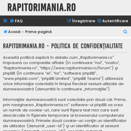
Rapitorimania.ro
FAQ
Înregistrare
Autentificare
C
Acasă
Prima pagină
ă
Rapitorimania.ro - Politica de confidenţialitate
u
t
Această politică explică în detaliu cum „Rapitorimania.ro”
a
împreună cu companiile afliate (în continuare “noi”, “nostru”,
“Rapitorimania.ro”, “https://www.rapitorimania.ro/forum”) şi
r
phpBB (în continuare “ei”, “lor”, “software phpBB”,
e
“www.phpbb.com”, “phpBB Limited”, “phpBB Teams”) utilizează
orice informaţie colectată în timpul fiecărei sesiuni utilizate de
dumneavoastră (denumită în continuare „informaţiile”).
Informaţiile dumneavoastră sunt colectate prin două căi. Prima,
prin navigharea „Rapitorimania.ro” software-ul phpBB va crea
un număr de cookie-uri, care sunt fişiere text mici care sunt
descărcate în fişierele temporare al browserului computerului
dumneavoastră. Primele două cookie-uri conţin un identificator
de utilizator (denumit „user-id”) şi un identificator al sesiunii