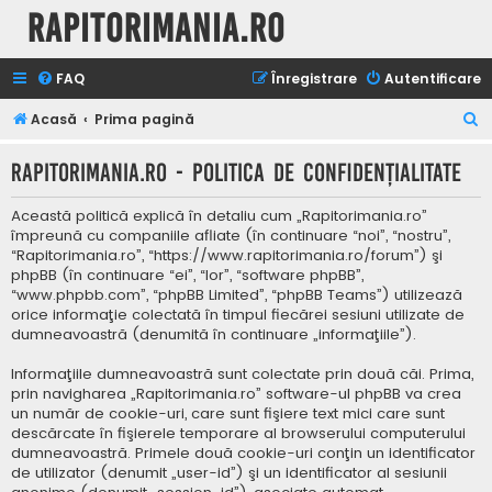
Rapitorimania.ro
FAQ
Înregistrare
Autentificare
C
Acasă
Prima pagină
ă
Rapitorimania.ro - Politica de confidenţialitate
u
t
Această politică explică în detaliu cum „Rapitorimania.ro”
a
împreună cu companiile afliate (în continuare “noi”, “nostru”,
“Rapitorimania.ro”, “https://www.rapitorimania.ro/forum”) şi
r
phpBB (în continuare “ei”, “lor”, “software phpBB”,
e
“www.phpbb.com”, “phpBB Limited”, “phpBB Teams”) utilizează
orice informaţie colectată în timpul fiecărei sesiuni utilizate de
dumneavoastră (denumită în continuare „informaţiile”).
Informaţiile dumneavoastră sunt colectate prin două căi. Prima,
prin navigharea „Rapitorimania.ro” software-ul phpBB va crea
un număr de cookie-uri, care sunt fişiere text mici care sunt
descărcate în fişierele temporare al browserului computerului
dumneavoastră. Primele două cookie-uri conţin un identificator
de utilizator (denumit „user-id”) şi un identificator al sesiunii