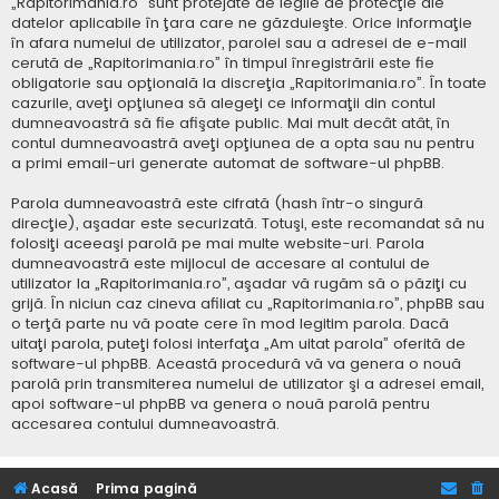
„Rapitorimania.ro” sunt protejate de legile de protecţie ale
datelor aplicabile în ţara care ne găzduieşte. Orice informaţie
în afara numelui de utilizator, parolei sau a adresei de e-mail
cerută de „Rapitorimania.ro” în timpul înregistrării este fie
obligatorie sau opţională la discreţia „Rapitorimania.ro”. În toate
cazurile, aveţi opţiunea să alegeţi ce informaţii din contul
dumneavoastră să fie afişate public. Mai mult decât atât, în
contul dumneavoastră aveţi opţiunea de a opta sau nu pentru
a primi email-uri generate automat de software-ul phpBB.
Parola dumneavoastră este cifrată (hash într-o singură
direcţie), aşadar este securizată. Totuşi, este recomandat să nu
folosiţi aceeaşi parolă pe mai multe website-uri. Parola
dumneavoastră este mijlocul de accesare al contului de
utilizator la „Rapitorimania.ro”, aşadar vă rugăm să o păziţi cu
grijă. În niciun caz cineva afiliat cu „Rapitorimania.ro”, phpBB sau
o terţă parte nu vă poate cere în mod legitim parola. Dacă
uitaţi parola, puteţi folosi interfaţa „Am uitat parola” oferită de
software-ul phpBB. Această procedură vă va genera o nouă
parolă prin transmiterea numelui de utilizator şi a adresei email,
apoi software-ul phpBB va genera o nouă parolă pentru
accesarea contului dumneavoastră.
Acasă
Prima pagină