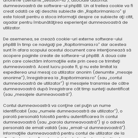
anonime (denumit „session-id”), asociate automat
dumneavoastră de software-ul phpBB. Un al treilea cookie va fi
creat odată ce aţi deschis subiecte din „Rapitorimania.ro” şi
este folosit pentru a stoca informaţii despre ce subiecte aţi citit,
aşadar pentru îmbunătăţirea experienţei dumneavoastră de
utilizator.
De asemenea, se crează cookie-uri externe software-ului
phpBB în timp ce navigaţi pe „Rapitorimania.ro” dar acestea
sunt în afara scopului acestui document care intenţionează să
acopere paginile create de software-ul phpBB. A doua cale
prin care colectăm informaţiile este prin ceea ce trimiteţi
dumneavoastră. Acest lucru poate fi, şi nu este limitat la:
expedierea unui mesaj ca utilizator anonim (denumite „mesaje
anonime”), înregistrarea la „Rapitorimania.ro” (sau „contul
dumneavoastră de utilizator”) şi mesajele transmise de către
dumneavoastră după înregistrare cât timp sunteţi autentificat
(sau „mesajele dumneavoastră”).
Contul dumneavoastră va conţine cel puţin un nume
identificabil (sau „numele dumneavoastră de utilizator”), o
parolă personală folosită pentru autentificarea în contul
dumneavoastră (sau „parola dumneavoastră”) şi o adresă
personală de email validă (sau „email-ul dumneavoastră”).
Informaţiile dumneavoastră pentru contul de utilizator de la