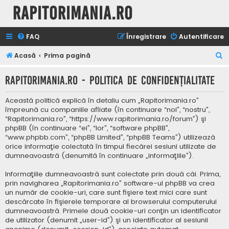
Rapitorimania.ro
FAQ
Înregistrare
Autentificare
C
Acasă
Prima pagină
ă
Rapitorimania.ro - Politica de confidenţialitate
u
t
Această politică explică în detaliu cum „Rapitorimania.ro”
a
împreună cu companiile afliate (în continuare “noi”, “nostru”,
“Rapitorimania.ro”, “https://www.rapitorimania.ro/forum”) şi
r
phpBB (în continuare “ei”, “lor”, “software phpBB”,
e
“www.phpbb.com”, “phpBB Limited”, “phpBB Teams”) utilizează
orice informaţie colectată în timpul fiecărei sesiuni utilizate de
dumneavoastră (denumită în continuare „informaţiile”).
Informaţiile dumneavoastră sunt colectate prin două căi. Prima,
prin navigharea „Rapitorimania.ro” software-ul phpBB va crea
un număr de cookie-uri, care sunt fişiere text mici care sunt
descărcate în fişierele temporare al browserului computerului
dumneavoastră. Primele două cookie-uri conţin un identificator
de utilizator (denumit „user-id”) şi un identificator al sesiunii