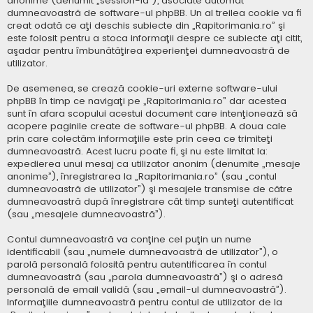
anonime (denumit „session-id”), asociate automat
dumneavoastră de software-ul phpBB. Un al treilea cookie va fi
creat odată ce aţi deschis subiecte din „Rapitorimania.ro” şi
este folosit pentru a stoca informaţii despre ce subiecte aţi citit,
aşadar pentru îmbunătăţirea experienţei dumneavoastră de
utilizator.
De asemenea, se crează cookie-uri externe software-ului
phpBB în timp ce navigaţi pe „Rapitorimania.ro” dar acestea
sunt în afara scopului acestui document care intenţionează să
acopere paginile create de software-ul phpBB. A doua cale
prin care colectăm informaţiile este prin ceea ce trimiteţi
dumneavoastră. Acest lucru poate fi, şi nu este limitat la:
expedierea unui mesaj ca utilizator anonim (denumite „mesaje
anonime”), înregistrarea la „Rapitorimania.ro” (sau „contul
dumneavoastră de utilizator”) şi mesajele transmise de către
dumneavoastră după înregistrare cât timp sunteţi autentificat
(sau „mesajele dumneavoastră”).
Contul dumneavoastră va conţine cel puţin un nume
identificabil (sau „numele dumneavoastră de utilizator”), o
parolă personală folosită pentru autentificarea în contul
dumneavoastră (sau „parola dumneavoastră”) şi o adresă
personală de email validă (sau „email-ul dumneavoastră”).
Informaţiile dumneavoastră pentru contul de utilizator de la