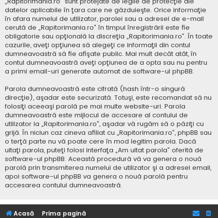
„Rapitorimania.ro” sunt protejate de legile de protecţie ale
datelor aplicabile în ţara care ne găzduieşte. Orice informaţie
în afara numelui de utilizator, parolei sau a adresei de e-mail
cerută de „Rapitorimania.ro” în timpul înregistrării este fie
obligatorie sau opţională la discreţia „Rapitorimania.ro”. În toate
cazurile, aveţi opţiunea să alegeţi ce informaţii din contul
dumneavoastră să fie afişate public. Mai mult decât atât, în
contul dumneavoastră aveţi opţiunea de a opta sau nu pentru
a primi email-uri generate automat de software-ul phpBB.
Parola dumneavoastră este cifrată (hash într-o singură
direcţie), aşadar este securizată. Totuşi, este recomandat să nu
folosiţi aceeaşi parolă pe mai multe website-uri. Parola
dumneavoastră este mijlocul de accesare al contului de
utilizator la „Rapitorimania.ro”, aşadar vă rugăm să o păziţi cu
grijă. În niciun caz cineva afiliat cu „Rapitorimania.ro”, phpBB sau
o terţă parte nu vă poate cere în mod legitim parola. Dacă
uitaţi parola, puteţi folosi interfaţa „Am uitat parola” oferită de
software-ul phpBB. Această procedură vă va genera o nouă
parolă prin transmiterea numelui de utilizator şi a adresei email,
apoi software-ul phpBB va genera o nouă parolă pentru
accesarea contului dumneavoastră.
Acasă
Prima pagină