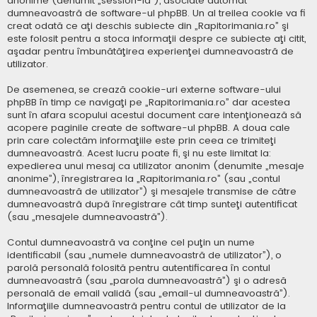
anonime (denumit „session-id”), asociate automat
dumneavoastră de software-ul phpBB. Un al treilea cookie va fi
creat odată ce aţi deschis subiecte din „Rapitorimania.ro” şi
este folosit pentru a stoca informaţii despre ce subiecte aţi citit,
aşadar pentru îmbunătăţirea experienţei dumneavoastră de
utilizator.
De asemenea, se crează cookie-uri externe software-ului
phpBB în timp ce navigaţi pe „Rapitorimania.ro” dar acestea
sunt în afara scopului acestui document care intenţionează să
acopere paginile create de software-ul phpBB. A doua cale
prin care colectăm informaţiile este prin ceea ce trimiteţi
dumneavoastră. Acest lucru poate fi, şi nu este limitat la:
expedierea unui mesaj ca utilizator anonim (denumite „mesaje
anonime”), înregistrarea la „Rapitorimania.ro” (sau „contul
dumneavoastră de utilizator”) şi mesajele transmise de către
dumneavoastră după înregistrare cât timp sunteţi autentificat
(sau „mesajele dumneavoastră”).
Contul dumneavoastră va conţine cel puţin un nume
identificabil (sau „numele dumneavoastră de utilizator”), o
parolă personală folosită pentru autentificarea în contul
dumneavoastră (sau „parola dumneavoastră”) şi o adresă
personală de email validă (sau „email-ul dumneavoastră”).
Informaţiile dumneavoastră pentru contul de utilizator de la