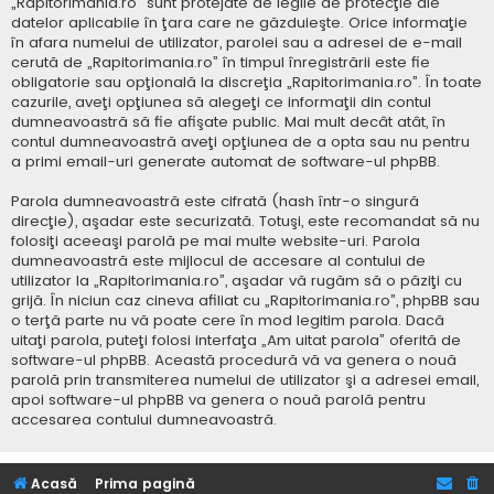
„Rapitorimania.ro” sunt protejate de legile de protecţie ale
datelor aplicabile în ţara care ne găzduieşte. Orice informaţie
în afara numelui de utilizator, parolei sau a adresei de e-mail
cerută de „Rapitorimania.ro” în timpul înregistrării este fie
obligatorie sau opţională la discreţia „Rapitorimania.ro”. În toate
cazurile, aveţi opţiunea să alegeţi ce informaţii din contul
dumneavoastră să fie afişate public. Mai mult decât atât, în
contul dumneavoastră aveţi opţiunea de a opta sau nu pentru
a primi email-uri generate automat de software-ul phpBB.
Parola dumneavoastră este cifrată (hash într-o singură
direcţie), aşadar este securizată. Totuşi, este recomandat să nu
folosiţi aceeaşi parolă pe mai multe website-uri. Parola
dumneavoastră este mijlocul de accesare al contului de
utilizator la „Rapitorimania.ro”, aşadar vă rugăm să o păziţi cu
grijă. În niciun caz cineva afiliat cu „Rapitorimania.ro”, phpBB sau
o terţă parte nu vă poate cere în mod legitim parola. Dacă
uitaţi parola, puteţi folosi interfaţa „Am uitat parola” oferită de
software-ul phpBB. Această procedură vă va genera o nouă
parolă prin transmiterea numelui de utilizator şi a adresei email,
apoi software-ul phpBB va genera o nouă parolă pentru
accesarea contului dumneavoastră.
Acasă
Prima pagină