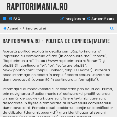
Rapitorimania.ro
FAQ
Înregistrare
Autentificare
C
Acasă
Prima pagină
ă
Rapitorimania.ro - Politica de confidenţialitate
u
t
Această politică explică în detaliu cum „Rapitorimania.ro”
a
împreună cu companiile afliate (în continuare “noi”, “nostru”,
“Rapitorimania.ro”, “https://www.rapitorimania.ro/forum”) şi
r
phpBB (în continuare “ei”, “lor”, “software phpBB”,
e
“www.phpbb.com”, “phpBB Limited”, “phpBB Teams”) utilizează
orice informaţie colectată în timpul fiecărei sesiuni utilizate de
dumneavoastră (denumită în continuare „informaţiile”).
Informaţiile dumneavoastră sunt colectate prin două căi. Prima,
prin navigharea „Rapitorimania.ro” software-ul phpBB va crea
un număr de cookie-uri, care sunt fişiere text mici care sunt
descărcate în fişierele temporare al browserului computerului
dumneavoastră. Primele două cookie-uri conţin un identificator
de utilizator (denumit „user-id”) şi un identificator al sesiunii