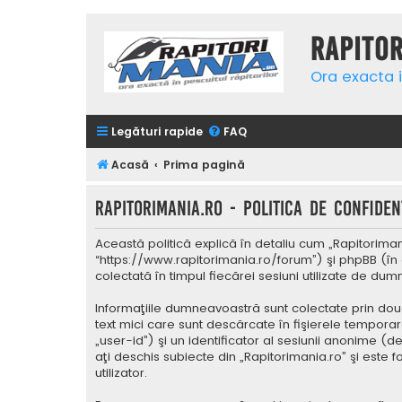
Rapito
Ora exacta i
Legături rapide
FAQ
Acasă
Prima pagină
Rapitorimania.ro - Politica de confidenţ
Această politică explică în detaliu cum „Rapitorimani
“https://www.rapitorimania.ro/forum”) şi phpBB (în 
colectată în timpul fiecărei sesiuni utilizate de du
Informaţiile dumneavoastră sunt colectate prin două
text mici care sunt descărcate în fişierele tempora
„user-id”) şi un identificator al sesiunii anonime 
aţi deschis subiecte din „Rapitorimania.ro” şi este 
utilizator.