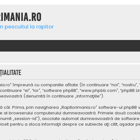
rimania.ro
n pescuitul la rapitor
ialitate
a.ro” împreună cu companiile afliate (în continuare “noi”, “nostru”, 
continuare “ei”, “lor”, “software phpBB”, “www.phpbb.com”, “phpBB Li
mneavoastră (denumită în continuare „informaţiile”).
 căi. Prima, prin navigharea „Rapitorimania.ro” software-ul phpBB v
re al browserului computerului dumneavoastră. Primele două cookie-u
(denumit „session-id”), asociate automat dumneavoastră de software-
folosit pentru a stoca informaţii despre ce subiecte aţi citit, aşad