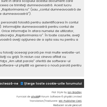
 sunt în afara scopului acestui document care
 ceea ce trimiteţi dumneavoastră. Acest lucru
 la „Rapitorimania.ro” (sau „contul dumneavoastră de
ele dumneavoastră”).
ersonală folosită pentru autentificarea în contul
 Informaţiile dumneavoastră pentru contul de
 Orice informaţie în afara numelui de utilizator,
iscreţia „Rapitorimania.ro”. În toate cazurile, aveţi
avoastră aveţi opţiunea de a opta sau nu pentru a
u folosiţi aceeaşi parolă pe mai multe website-uri.
i cu grijă. În niciun caz cineva afiliat cu
rfaţa „Am uitat parola” oferită de software-ul
i software-ul phpBB va genera o nouă parolă pentru
actează-ne
Şterge toate cookie-urile forumului
Flat Style by
Ian Bradley
Furnizat de
phpBB
® Forum Software © phpBB Limited
Translation/Traducere:
MX-Publisher CMS
Reduceri scule pescuit