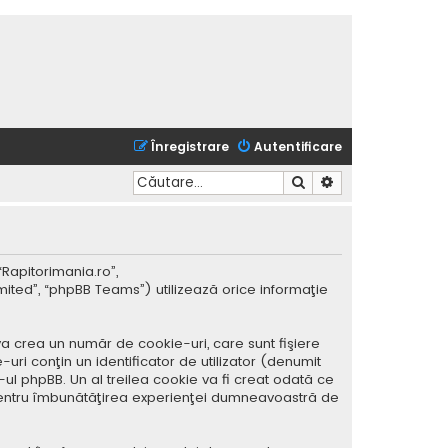
Înregistrare
Autentificare
Căutare
Căutare avansată
“Rapitorimania.ro”,
mited”, “phpBB Teams”) utilizează orice informaţie
a crea un număr de cookie-uri, care sunt fişiere
ri conţin un identificator de utilizator (denumit
ul phpBB. Un al treilea cookie va fi creat odată ce
ar pentru îmbunătăţirea experienţei dumneavoastră de