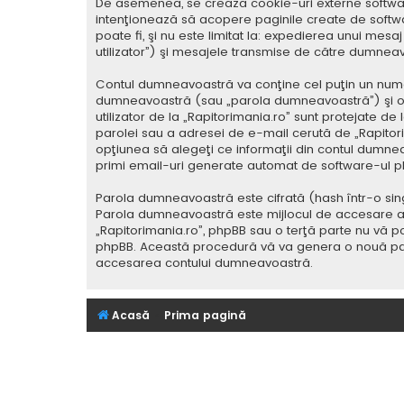
De asemenea, se crează cookie-uri externe softwar
intenţionează să acopere paginile create de softwa
poate fi, şi nu este limitat la: expedierea unui me
utilizator”) şi mesajele transmise de către dumnea
Contul dumneavoastră va conţine cel puţin un nume i
dumneavoastră (sau „parola dumneavoastră”) şi o 
utilizator de la „Rapitorimania.ro” sunt protejate de
parolei sau a adresei de e-mail cerută de „Rapitorima
opţiunea să alegeţi ce informaţii din contul dumnea
primi email-uri generate automat de software-ul p
Parola dumneavoastră este cifrată (hash într-o sing
Parola dumneavoastră este mijlocul de accesare al co
„Rapitorimania.ro”, phpBB sau o terţă parte nu vă po
phpBB. Această procedură vă va genera o nouă paro
accesarea contului dumneavoastră.
Acasă
Prima pagină