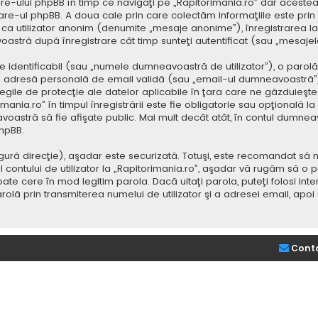
e-ului phpBB în timp ce navigaţi pe „Rapitorimania.ro” dar acestea
re-ul phpBB. A doua cale prin care colectăm informaţiile este prin
saj ca utilizator anonim (denumite „mesaje anonime”), înregistrarea
voastră după înregistrare cât timp sunteţi autentificat (sau „mesaj
dentificabil (sau „numele dumneavoastră de utilizator”), o parolă p
adresă personală de email validă (sau „email-ul dumneavoastră”).
 legile de protecţie ale datelor aplicabile în ţara care ne găzduieşte.
nia.ro” în timpul înregistrării este fie obligatorie sau opţională la d
voastră să fie afişate public. Mai mult decât atât, în contul dumne
hpBB.
ură direcţie), aşadar este securizată. Totuşi, este recomandat să n
ntului de utilizator la „Rapitorimania.ro”, aşadar vă rugăm să o păziţ
ate cere în mod legitim parola. Dacă uitaţi parola, puteţi folosi inte
lă prin transmiterea numelui de utilizator şi a adresei email, apo
Cont