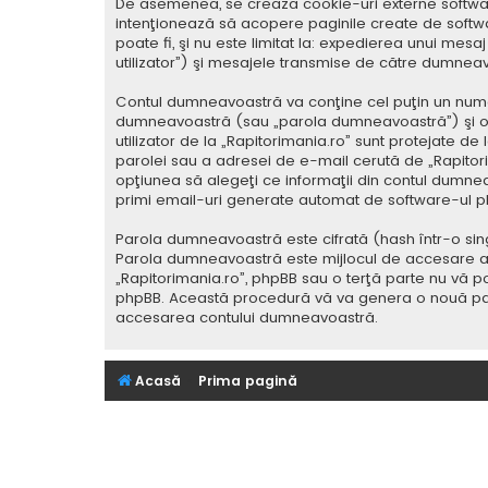
De asemenea, se crează cookie-uri externe softwar
intenţionează să acopere paginile create de softwa
poate fi, şi nu este limitat la: expedierea unui me
utilizator”) şi mesajele transmise de către dumnea
Contul dumneavoastră va conţine cel puţin un nume i
dumneavoastră (sau „parola dumneavoastră”) şi o 
utilizator de la „Rapitorimania.ro” sunt protejate de
parolei sau a adresei de e-mail cerută de „Rapitorima
opţiunea să alegeţi ce informaţii din contul dumnea
primi email-uri generate automat de software-ul p
Parola dumneavoastră este cifrată (hash într-o sing
Parola dumneavoastră este mijlocul de accesare al co
„Rapitorimania.ro”, phpBB sau o terţă parte nu vă po
phpBB. Această procedură vă va genera o nouă paro
accesarea contului dumneavoastră.
Acasă
Prima pagină