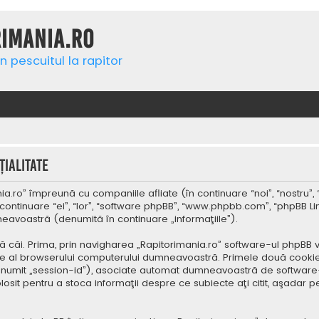
rimania.ro
n pescuitul la rapitor
ialitate
a.ro” împreună cu companiile afliate (în continuare “noi”, “nostru”, 
continuare “ei”, “lor”, “software phpBB”, “www.phpbb.com”, “phpBB Li
mneavoastră (denumită în continuare „informaţiile”).
 căi. Prima, prin navigharea „Rapitorimania.ro” software-ul phpBB v
re al browserului computerului dumneavoastră. Primele două cookie-u
(denumit „session-id”), asociate automat dumneavoastră de software-
folosit pentru a stoca informaţii despre ce subiecte aţi citit, aşad