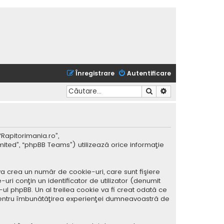
Înregistrare
Autentificare
Căutare
Căutare avansată
“Rapitorimania.ro”,
mited”, “phpBB Teams”) utilizează orice informaţie
a crea un număr de cookie-uri, care sunt fişiere
ri conţin un identificator de utilizator (denumit
ul phpBB. Un al treilea cookie va fi creat odată ce
ar pentru îmbunătăţirea experienţei dumneavoastră de