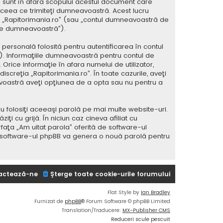
 sunt în afara scopului acestui document care
 ceea ce trimiteţi dumneavoastră. Acest lucru
 la „Rapitorimania.ro” (sau „contul dumneavoastră de
ele dumneavoastră”).
ersonală folosită pentru autentificarea în contul
 Informaţiile dumneavoastră pentru contul de
 Orice informaţie în afara numelui de utilizator,
iscreţia „Rapitorimania.ro”. În toate cazurile, aveţi
avoastră aveţi opţiunea de a opta sau nu pentru a
u folosiţi aceeaşi parolă pe mai multe website-uri.
i cu grijă. În niciun caz cineva afiliat cu
rfaţa „Am uitat parola” oferită de software-ul
i software-ul phpBB va genera o nouă parolă pentru
actează-ne
Şterge toate cookie-urile forumului
Flat Style by
Ian Bradley
Furnizat de
phpBB
® Forum Software © phpBB Limited
Translation/Traducere:
MX-Publisher CMS
Reduceri scule pescuit