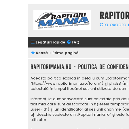
Rapito
Ora exacta i
Legături rapide
FAQ
Acasă
Prima pagină
Rapitorimania.ro - Politica de confidenţ
Această politică explică în detaliu cum „Rapitorimani
“https://www.rapitorimania.ro/forum”) şi phpBB (în 
colectată în timpul fiecărei sesiuni utilizate de du
Informaţiile dumneavoastră sunt colectate prin două
text mici care sunt descărcate în fişierele tempora
„user-id”) şi un identificator al sesiunii anonime 
aţi deschis subiecte din „Rapitorimania.ro” şi este 
utilizator.