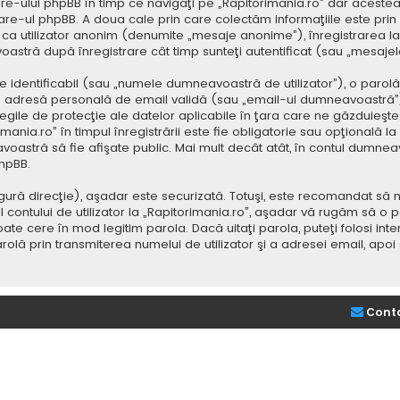
e-ului phpBB în timp ce navigaţi pe „Rapitorimania.ro” dar acestea
re-ul phpBB. A doua cale prin care colectăm informaţiile este prin
saj ca utilizator anonim (denumite „mesaje anonime”), înregistrarea
voastră după înregistrare cât timp sunteţi autentificat (sau „mesaj
dentificabil (sau „numele dumneavoastră de utilizator”), o parolă p
adresă personală de email validă (sau „email-ul dumneavoastră”).
 legile de protecţie ale datelor aplicabile în ţara care ne găzduieşte.
nia.ro” în timpul înregistrării este fie obligatorie sau opţională la d
voastră să fie afişate public. Mai mult decât atât, în contul dumne
hpBB.
ură direcţie), aşadar este securizată. Totuşi, este recomandat să n
ntului de utilizator la „Rapitorimania.ro”, aşadar vă rugăm să o păziţ
ate cere în mod legitim parola. Dacă uitaţi parola, puteţi folosi inte
lă prin transmiterea numelui de utilizator şi a adresei email, apo
Cont