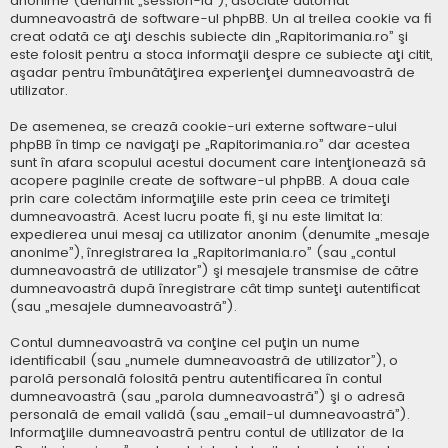
anonime (denumit „session-id”), asociate automat
dumneavoastră de software-ul phpBB. Un al treilea cookie va fi
creat odată ce aţi deschis subiecte din „Rapitorimania.ro” şi
este folosit pentru a stoca informaţii despre ce subiecte aţi citit,
aşadar pentru îmbunătăţirea experienţei dumneavoastră de
utilizator.
De asemenea, se crează cookie-uri externe software-ului
phpBB în timp ce navigaţi pe „Rapitorimania.ro” dar acestea
sunt în afara scopului acestui document care intenţionează să
acopere paginile create de software-ul phpBB. A doua cale
prin care colectăm informaţiile este prin ceea ce trimiteţi
dumneavoastră. Acest lucru poate fi, şi nu este limitat la:
expedierea unui mesaj ca utilizator anonim (denumite „mesaje
anonime”), înregistrarea la „Rapitorimania.ro” (sau „contul
dumneavoastră de utilizator”) şi mesajele transmise de către
dumneavoastră după înregistrare cât timp sunteţi autentificat
(sau „mesajele dumneavoastră”).
Contul dumneavoastră va conţine cel puţin un nume
identificabil (sau „numele dumneavoastră de utilizator”), o
parolă personală folosită pentru autentificarea în contul
dumneavoastră (sau „parola dumneavoastră”) şi o adresă
personală de email validă (sau „email-ul dumneavoastră”).
Informaţiile dumneavoastră pentru contul de utilizator de la