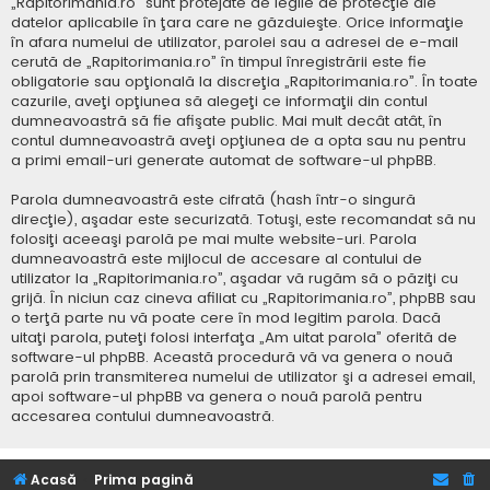
„Rapitorimania.ro” sunt protejate de legile de protecţie ale
datelor aplicabile în ţara care ne găzduieşte. Orice informaţie
în afara numelui de utilizator, parolei sau a adresei de e-mail
cerută de „Rapitorimania.ro” în timpul înregistrării este fie
obligatorie sau opţională la discreţia „Rapitorimania.ro”. În toate
cazurile, aveţi opţiunea să alegeţi ce informaţii din contul
dumneavoastră să fie afişate public. Mai mult decât atât, în
contul dumneavoastră aveţi opţiunea de a opta sau nu pentru
a primi email-uri generate automat de software-ul phpBB.
Parola dumneavoastră este cifrată (hash într-o singură
direcţie), aşadar este securizată. Totuşi, este recomandat să nu
folosiţi aceeaşi parolă pe mai multe website-uri. Parola
dumneavoastră este mijlocul de accesare al contului de
utilizator la „Rapitorimania.ro”, aşadar vă rugăm să o păziţi cu
grijă. În niciun caz cineva afiliat cu „Rapitorimania.ro”, phpBB sau
o terţă parte nu vă poate cere în mod legitim parola. Dacă
uitaţi parola, puteţi folosi interfaţa „Am uitat parola” oferită de
software-ul phpBB. Această procedură vă va genera o nouă
parolă prin transmiterea numelui de utilizator şi a adresei email,
apoi software-ul phpBB va genera o nouă parolă pentru
accesarea contului dumneavoastră.
Acasă
Prima pagină