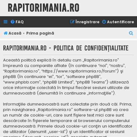
Rapitorimania.ro
FAQ
Înregistrare
Autentificare
C
Acasă
Prima pagină
ă
Rapitorimania.ro - Politica de confidenţialitate
u
t
Această politică explică în detaliu cum „Rapitorimania.ro”
a
împreună cu companiile afliate (în continuare “noi”, “nostru”,
“Rapitorimania.ro”, “https://www.rapitorimania.ro/forum”) şi
r
phpBB (în continuare “ei”, “lor”, “software phpBB”,
e
“www.phpbb.com”, “phpBB Limited”, “phpBB Teams”) utilizează
orice informaţie colectată în timpul fiecărei sesiuni utilizate de
dumneavoastră (denumită în continuare „informaţiile”).
Informaţiile dumneavoastră sunt colectate prin două căi. Prima,
prin navigharea „Rapitorimania.ro” software-ul phpBB va crea
un număr de cookie-uri, care sunt fişiere text mici care sunt
descărcate în fişierele temporare al browserului computerului
dumneavoastră. Primele două cookie-uri conţin un identificator
de utilizator (denumit „user-id”) şi un identificator al sesiunii