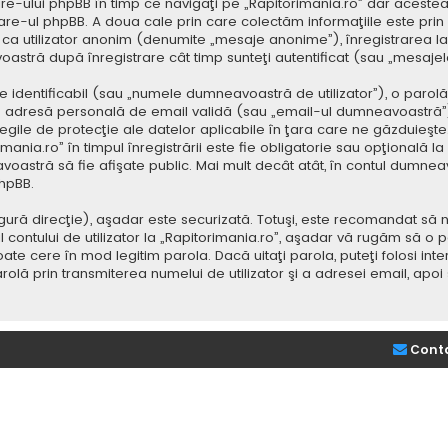
e-ului phpBB în timp ce navigaţi pe „Rapitorimania.ro” dar acestea
re-ul phpBB. A doua cale prin care colectăm informaţiile este prin
saj ca utilizator anonim (denumite „mesaje anonime”), înregistrarea
voastră după înregistrare cât timp sunteţi autentificat (sau „mesaj
dentificabil (sau „numele dumneavoastră de utilizator”), o parolă p
adresă personală de email validă (sau „email-ul dumneavoastră”).
 legile de protecţie ale datelor aplicabile în ţara care ne găzduieşte.
nia.ro” în timpul înregistrării este fie obligatorie sau opţională la d
voastră să fie afişate public. Mai mult decât atât, în contul dumne
hpBB.
ură direcţie), aşadar este securizată. Totuşi, este recomandat să n
ntului de utilizator la „Rapitorimania.ro”, aşadar vă rugăm să o păziţ
ate cere în mod legitim parola. Dacă uitaţi parola, puteţi folosi inte
lă prin transmiterea numelui de utilizator şi a adresei email, apo
Cont