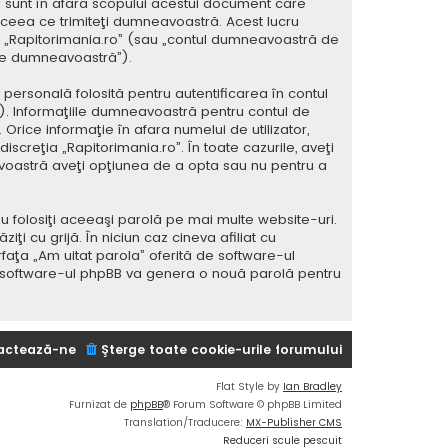
 sunt în afara scopului acestui document care
 ceea ce trimiteţi dumneavoastră. Acest lucru
 la „Rapitorimania.ro” (sau „contul dumneavoastră de
ele dumneavoastră”).
ersonală folosită pentru autentificarea în contul
 Informaţiile dumneavoastră pentru contul de
 Orice informaţie în afara numelui de utilizator,
iscreţia „Rapitorimania.ro”. În toate cazurile, aveţi
avoastră aveţi opţiunea de a opta sau nu pentru a
u folosiţi aceeaşi parolă pe mai multe website-uri.
i cu grijă. În niciun caz cineva afiliat cu
rfaţa „Am uitat parola” oferită de software-ul
i software-ul phpBB va genera o nouă parolă pentru
actează-ne
Şterge toate cookie-urile forumului
Flat Style by
Ian Bradley
Furnizat de
phpBB
® Forum Software © phpBB Limited
Translation/Traducere:
MX-Publisher CMS
Reduceri scule pescuit