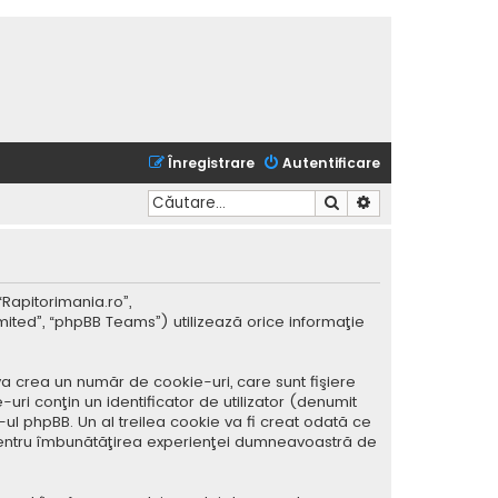
Înregistrare
Autentificare
Căutare
Căutare avansată
“Rapitorimania.ro”,
mited”, “phpBB Teams”) utilizează orice informaţie
a crea un număr de cookie-uri, care sunt fişiere
ri conţin un identificator de utilizator (denumit
ul phpBB. Un al treilea cookie va fi creat odată ce
ar pentru îmbunătăţirea experienţei dumneavoastră de