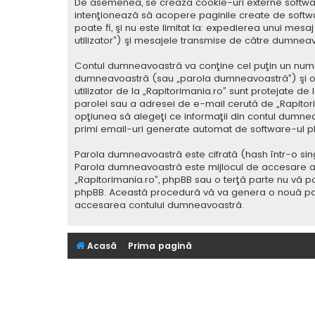
De asemenea, se crează cookie-uri externe softwar
intenţionează să acopere paginile create de softwa
poate fi, şi nu este limitat la: expedierea unui me
utilizator”) şi mesajele transmise de către dumnea
Contul dumneavoastră va conţine cel puţin un nume i
dumneavoastră (sau „parola dumneavoastră”) şi o 
utilizator de la „Rapitorimania.ro” sunt protejate de
parolei sau a adresei de e-mail cerută de „Rapitorima
opţiunea să alegeţi ce informaţii din contul dumnea
primi email-uri generate automat de software-ul p
Parola dumneavoastră este cifrată (hash într-o sing
Parola dumneavoastră este mijlocul de accesare al co
„Rapitorimania.ro”, phpBB sau o terţă parte nu vă po
phpBB. Această procedură vă va genera o nouă paro
accesarea contului dumneavoastră.
Acasă
Prima pagină