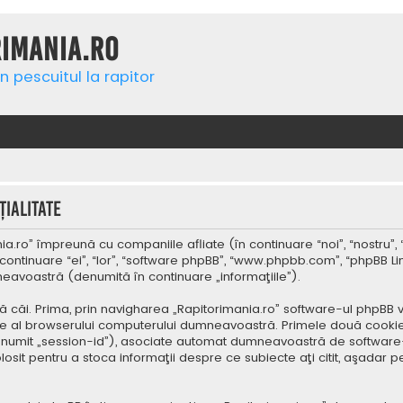
rimania.ro
n pescuitul la rapitor
ialitate
a.ro” împreună cu companiile afliate (în continuare “noi”, “nostru”, 
continuare “ei”, “lor”, “software phpBB”, “www.phpbb.com”, “phpBB Li
mneavoastră (denumită în continuare „informaţiile”).
 căi. Prima, prin navigharea „Rapitorimania.ro” software-ul phpBB v
re al browserului computerului dumneavoastră. Primele două cookie-u
(denumit „session-id”), asociate automat dumneavoastră de software-
folosit pentru a stoca informaţii despre ce subiecte aţi citit, aşad