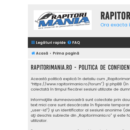
Rapito
Ora exacta i
Legături rapide
FAQ
Acasă
Prima pagină
Rapitorimania.ro - Politica de confidenţ
Această politică explică în detaliu cum „Rapitorimani
“https://www.rapitorimania.ro/forum”) şi phpBB (în 
colectată în timpul fiecărei sesiuni utilizate de du
Informaţiile dumneavoastră sunt colectate prin două
text mici care sunt descărcate în fişierele tempora
„user-id”) şi un identificator al sesiunii anonime 
aţi deschis subiecte din „Rapitorimania.ro” şi este 
utilizator.