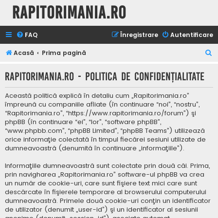
Rapitorimania.ro
FAQ
Înregistrare
Autentificare
C
Acasă
Prima pagină
ă
Rapitorimania.ro - Politica de confidenţialitate
u
t
Această politică explică în detaliu cum „Rapitorimania.ro”
a
împreună cu companiile afliate (în continuare “noi”, “nostru”,
“Rapitorimania.ro”, “https://www.rapitorimania.ro/forum”) şi
r
phpBB (în continuare “ei”, “lor”, “software phpBB”,
e
“www.phpbb.com”, “phpBB Limited”, “phpBB Teams”) utilizează
orice informaţie colectată în timpul fiecărei sesiuni utilizate de
dumneavoastră (denumită în continuare „informaţiile”).
Informaţiile dumneavoastră sunt colectate prin două căi. Prima,
prin navigharea „Rapitorimania.ro” software-ul phpBB va crea
un număr de cookie-uri, care sunt fişiere text mici care sunt
descărcate în fişierele temporare al browserului computerului
dumneavoastră. Primele două cookie-uri conţin un identificator
de utilizator (denumit „user-id”) şi un identificator al sesiunii