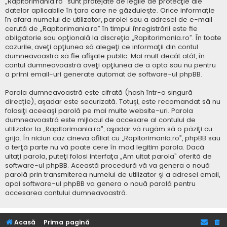
„Rapitorimania.ro” sunt protejate de legile de protecţie ale
datelor aplicabile în ţara care ne găzduieşte. Orice informaţie
în afara numelui de utilizator, parolei sau a adresei de e-mail
cerută de „Rapitorimania.ro” în timpul înregistrării este fie
obligatorie sau opţională la discreţia „Rapitorimania.ro”. În toate
cazurile, aveţi opţiunea să alegeţi ce informaţii din contul
dumneavoastră să fie afişate public. Mai mult decât atât, în
contul dumneavoastră aveţi opţiunea de a opta sau nu pentru
a primi email-uri generate automat de software-ul phpBB.
Parola dumneavoastră este cifrată (hash într-o singură
direcţie), aşadar este securizată. Totuşi, este recomandat să nu
folosiţi aceeaşi parolă pe mai multe website-uri. Parola
dumneavoastră este mijlocul de accesare al contului de
utilizator la „Rapitorimania.ro”, aşadar vă rugăm să o păziţi cu
grijă. În niciun caz cineva afiliat cu „Rapitorimania.ro”, phpBB sau
o terţă parte nu vă poate cere în mod legitim parola. Dacă
uitaţi parola, puteţi folosi interfaţa „Am uitat parola” oferită de
software-ul phpBB. Această procedură vă va genera o nouă
parolă prin transmiterea numelui de utilizator şi a adresei email,
apoi software-ul phpBB va genera o nouă parolă pentru
accesarea contului dumneavoastră.
Acasă
Prima pagină