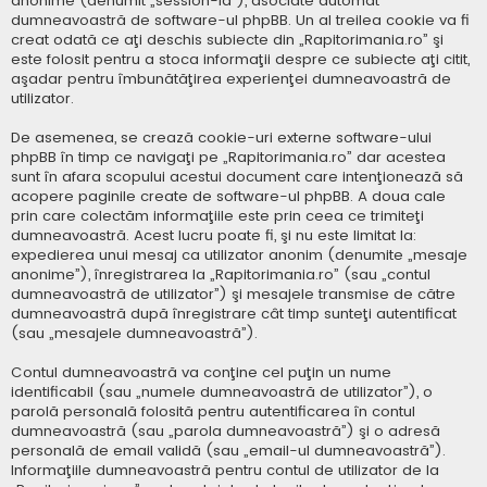
anonime (denumit „session-id”), asociate automat
dumneavoastră de software-ul phpBB. Un al treilea cookie va fi
creat odată ce aţi deschis subiecte din „Rapitorimania.ro” şi
este folosit pentru a stoca informaţii despre ce subiecte aţi citit,
aşadar pentru îmbunătăţirea experienţei dumneavoastră de
utilizator.
De asemenea, se crează cookie-uri externe software-ului
phpBB în timp ce navigaţi pe „Rapitorimania.ro” dar acestea
sunt în afara scopului acestui document care intenţionează să
acopere paginile create de software-ul phpBB. A doua cale
prin care colectăm informaţiile este prin ceea ce trimiteţi
dumneavoastră. Acest lucru poate fi, şi nu este limitat la:
expedierea unui mesaj ca utilizator anonim (denumite „mesaje
anonime”), înregistrarea la „Rapitorimania.ro” (sau „contul
dumneavoastră de utilizator”) şi mesajele transmise de către
dumneavoastră după înregistrare cât timp sunteţi autentificat
(sau „mesajele dumneavoastră”).
Contul dumneavoastră va conţine cel puţin un nume
identificabil (sau „numele dumneavoastră de utilizator”), o
parolă personală folosită pentru autentificarea în contul
dumneavoastră (sau „parola dumneavoastră”) şi o adresă
personală de email validă (sau „email-ul dumneavoastră”).
Informaţiile dumneavoastră pentru contul de utilizator de la