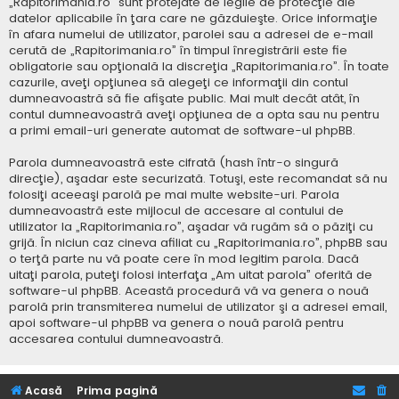
„Rapitorimania.ro” sunt protejate de legile de protecţie ale
datelor aplicabile în ţara care ne găzduieşte. Orice informaţie
în afara numelui de utilizator, parolei sau a adresei de e-mail
cerută de „Rapitorimania.ro” în timpul înregistrării este fie
obligatorie sau opţională la discreţia „Rapitorimania.ro”. În toate
cazurile, aveţi opţiunea să alegeţi ce informaţii din contul
dumneavoastră să fie afişate public. Mai mult decât atât, în
contul dumneavoastră aveţi opţiunea de a opta sau nu pentru
a primi email-uri generate automat de software-ul phpBB.
Parola dumneavoastră este cifrată (hash într-o singură
direcţie), aşadar este securizată. Totuşi, este recomandat să nu
folosiţi aceeaşi parolă pe mai multe website-uri. Parola
dumneavoastră este mijlocul de accesare al contului de
utilizator la „Rapitorimania.ro”, aşadar vă rugăm să o păziţi cu
grijă. În niciun caz cineva afiliat cu „Rapitorimania.ro”, phpBB sau
o terţă parte nu vă poate cere în mod legitim parola. Dacă
uitaţi parola, puteţi folosi interfaţa „Am uitat parola” oferită de
software-ul phpBB. Această procedură vă va genera o nouă
parolă prin transmiterea numelui de utilizator şi a adresei email,
apoi software-ul phpBB va genera o nouă parolă pentru
accesarea contului dumneavoastră.
Acasă
Prima pagină