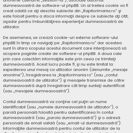
anonime (denumit „session-id”), asociate automat
dumneavoastră de software-ul phpBB. Un al treilea cookie va fi
creat odată ce aţi deschis subiecte din „Rapitorimania.ro” şi
este folosit pentru a stoca informaţii despre ce subiecte aţi citit,
aşadar pentru îmbunătăţirea experienţei dumneavoastră de
utilizator.
De asemenea, se crează cookie-uri externe software-ului
phpBB în timp ce navigaţi pe „Rapitorimania.ro” dar acestea
sunt în afara scopului acestui document care intenţionează să
acopere paginile create de software-ul phpBB. A doua cale
prin care colectăm informaţiile este prin ceea ce trimiteţi
dumneavoastră. Acest lucru poate fi, şi nu este limitat la:
expedierea unui mesaj ca utilizator anonim (denumite „mesaje
anonime”), înregistrarea la „Rapitorimania.ro” (sau „contul
dumneavoastră de utilizator”) şi mesajele transmise de către
dumneavoastră după înregistrare cât timp sunteţi autentificat
(sau „mesajele dumneavoastră”).
Contul dumneavoastră va conţine cel puţin un nume
identificabil (sau „numele dumneavoastră de utilizator”), o
parolă personală folosită pentru autentificarea în contul
dumneavoastră (sau „parola dumneavoastră”) şi o adresă
personală de email validă (sau „email-ul dumneavoastră”).
Informaţiile dumneavoastră pentru contul de utilizator de la