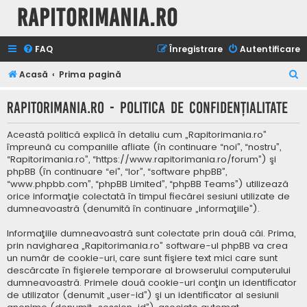
Rapitorimania.ro
FAQ
Înregistrare
Autentificare
C
Acasă
Prima pagină
ă
Rapitorimania.ro - Politica de confidenţialitate
u
t
Această politică explică în detaliu cum „Rapitorimania.ro”
a
împreună cu companiile afliate (în continuare “noi”, “nostru”,
“Rapitorimania.ro”, “https://www.rapitorimania.ro/forum”) şi
r
phpBB (în continuare “ei”, “lor”, “software phpBB”,
e
“www.phpbb.com”, “phpBB Limited”, “phpBB Teams”) utilizează
orice informaţie colectată în timpul fiecărei sesiuni utilizate de
dumneavoastră (denumită în continuare „informaţiile”).
Informaţiile dumneavoastră sunt colectate prin două căi. Prima,
prin navigharea „Rapitorimania.ro” software-ul phpBB va crea
un număr de cookie-uri, care sunt fişiere text mici care sunt
descărcate în fişierele temporare al browserului computerului
dumneavoastră. Primele două cookie-uri conţin un identificator
de utilizator (denumit „user-id”) şi un identificator al sesiunii