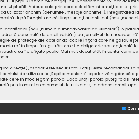
e-ului phpBB în timp ce navigaţi pe „Rapitorimania.ro” dar acestea
re-ul phpBB. A doua cale prin care colectăm informaţiile este prin
saj ca utilizator anonim (denumite „mesaje anonime”), înregistrarea
voastră după înregistrare cât timp sunteţi autentificat (sau „mesaj
dentificabil (sau „numele dumneavoastră de utilizator”), o parolă p
adresă personală de email validă (sau „email-ul dumneavoastră”).
 legile de protecţie ale datelor aplicabile în ţara care ne găzduieşte.
nia.ro” în timpul înregistrării este fie obligatorie sau opţională la d
voastră să fie afişate public. Mai mult decât atât, în contul dumne
hpBB.
ură direcţie), aşadar este securizată. Totuşi, este recomandat să n
ntului de utilizator la „Rapitorimania.ro”, aşadar vă rugăm să o păziţ
ate cere în mod legitim parola. Dacă uitaţi parola, puteţi folosi inte
lă prin transmiterea numelui de utilizator şi a adresei email, apo
Cont