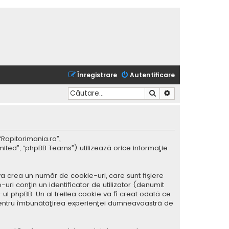
Înregistrare
Autentificare
Căutare
Căutare avansată
“Rapitorimania.ro”,
mited”, “phpBB Teams”) utilizează orice informaţie
a crea un număr de cookie-uri, care sunt fişiere
ri conţin un identificator de utilizator (denumit
ul phpBB. Un al treilea cookie va fi creat odată ce
ar pentru îmbunătăţirea experienţei dumneavoastră de