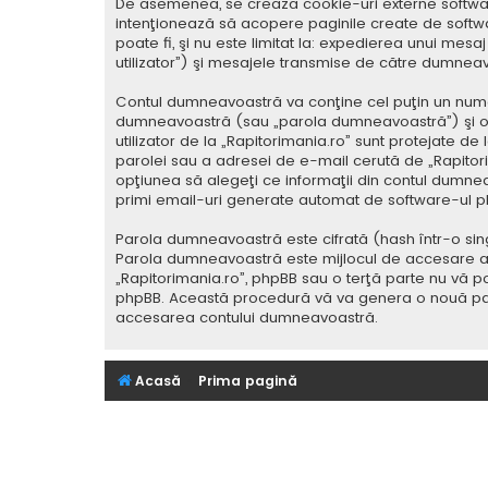
De asemenea, se crează cookie-uri externe softwar
intenţionează să acopere paginile create de softwa
poate fi, şi nu este limitat la: expedierea unui me
utilizator”) şi mesajele transmise de către dumnea
Contul dumneavoastră va conţine cel puţin un nume i
dumneavoastră (sau „parola dumneavoastră”) şi o 
utilizator de la „Rapitorimania.ro” sunt protejate de
parolei sau a adresei de e-mail cerută de „Rapitorima
opţiunea să alegeţi ce informaţii din contul dumnea
primi email-uri generate automat de software-ul p
Parola dumneavoastră este cifrată (hash într-o sing
Parola dumneavoastră este mijlocul de accesare al co
„Rapitorimania.ro”, phpBB sau o terţă parte nu vă po
phpBB. Această procedură vă va genera o nouă paro
accesarea contului dumneavoastră.
Acasă
Prima pagină