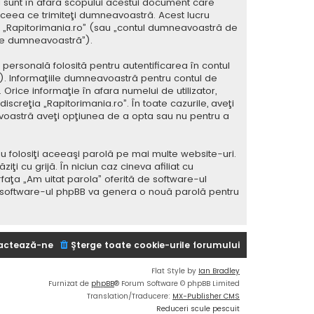
 sunt în afara scopului acestui document care
 ceea ce trimiteţi dumneavoastră. Acest lucru
 la „Rapitorimania.ro” (sau „contul dumneavoastră de
ele dumneavoastră”).
ersonală folosită pentru autentificarea în contul
 Informaţiile dumneavoastră pentru contul de
 Orice informaţie în afara numelui de utilizator,
iscreţia „Rapitorimania.ro”. În toate cazurile, aveţi
avoastră aveţi opţiunea de a opta sau nu pentru a
u folosiţi aceeaşi parolă pe mai multe website-uri.
i cu grijă. În niciun caz cineva afiliat cu
rfaţa „Am uitat parola” oferită de software-ul
i software-ul phpBB va genera o nouă parolă pentru
actează-ne
Şterge toate cookie-urile forumului
Flat Style by
Ian Bradley
Furnizat de
phpBB
® Forum Software © phpBB Limited
Translation/Traducere:
MX-Publisher CMS
Reduceri scule pescuit