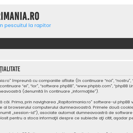
rimania.ro
n pescuitul la rapitor
ialitate
a.ro” împreună cu companiile afliate (în continuare “noi”, “nostru”, 
continuare “ei”, “lor”, “software phpBB”, “www.phpbb.com”, “phpBB Li
mneavoastră (denumită în continuare „informaţiile”).
 căi. Prima, prin navigharea „Rapitorimania.ro” software-ul phpBB v
re al browserului computerului dumneavoastră. Primele două cookie-u
(denumit „session-id”), asociate automat dumneavoastră de software-
folosit pentru a stoca informaţii despre ce subiecte aţi citit, aşad