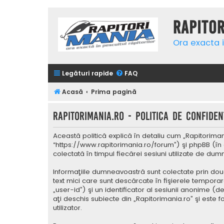
Rapito
Ora exacta i
Legături rapide
FAQ
Acasă
Prima pagină
Rapitorimania.ro - Politica de confidenţ
Această politică explică în detaliu cum „Rapitorimani
“https://www.rapitorimania.ro/forum”) şi phpBB (în 
colectată în timpul fiecărei sesiuni utilizate de du
Informaţiile dumneavoastră sunt colectate prin două
text mici care sunt descărcate în fişierele tempora
„user-id”) şi un identificator al sesiunii anonime 
aţi deschis subiecte din „Rapitorimania.ro” şi este 
utilizator.