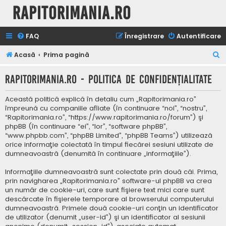
Rapitorimania.ro
FAQ
Înregistrare
Autentificare
C
Acasă
Prima pagină
ă
Rapitorimania.ro - Politica de confidenţialitate
u
t
Această politică explică în detaliu cum „Rapitorimania.ro”
a
împreună cu companiile afliate (în continuare “noi”, “nostru”,
“Rapitorimania.ro”, “https://www.rapitorimania.ro/forum”) şi
r
phpBB (în continuare “ei”, “lor”, “software phpBB”,
e
“www.phpbb.com”, “phpBB Limited”, “phpBB Teams”) utilizează
orice informaţie colectată în timpul fiecărei sesiuni utilizate de
dumneavoastră (denumită în continuare „informaţiile”).
Informaţiile dumneavoastră sunt colectate prin două căi. Prima,
prin navigharea „Rapitorimania.ro” software-ul phpBB va crea
un număr de cookie-uri, care sunt fişiere text mici care sunt
descărcate în fişierele temporare al browserului computerului
dumneavoastră. Primele două cookie-uri conţin un identificator
de utilizator (denumit „user-id”) şi un identificator al sesiunii