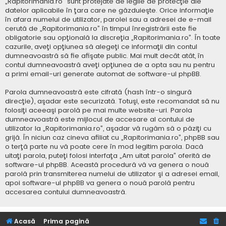
„Rapitorimania.ro” sunt protejate de legile de protecţie ale
datelor aplicabile în ţara care ne găzduieşte. Orice informaţie
în afara numelui de utilizator, parolei sau a adresei de e-mail
cerută de „Rapitorimania.ro” în timpul înregistrării este fie
obligatorie sau opţională la discreţia „Rapitorimania.ro”. În toate
cazurile, aveţi opţiunea să alegeţi ce informaţii din contul
dumneavoastră să fie afişate public. Mai mult decât atât, în
contul dumneavoastră aveţi opţiunea de a opta sau nu pentru
a primi email-uri generate automat de software-ul phpBB.
Parola dumneavoastră este cifrată (hash într-o singură
direcţie), aşadar este securizată. Totuşi, este recomandat să nu
folosiţi aceeaşi parolă pe mai multe website-uri. Parola
dumneavoastră este mijlocul de accesare al contului de
utilizator la „Rapitorimania.ro”, aşadar vă rugăm să o păziţi cu
grijă. În niciun caz cineva afiliat cu „Rapitorimania.ro”, phpBB sau
o terţă parte nu vă poate cere în mod legitim parola. Dacă
uitaţi parola, puteţi folosi interfaţa „Am uitat parola” oferită de
software-ul phpBB. Această procedură vă va genera o nouă
parolă prin transmiterea numelui de utilizator şi a adresei email,
apoi software-ul phpBB va genera o nouă parolă pentru
accesarea contului dumneavoastră.
Acasă
Prima pagină