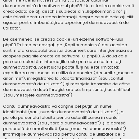
anonime (denumit „session-id”), asociate automat
dumneavoastră de software-ul phpBB. Un al treilea cookie va fi
creat odată ce aţi deschis subiecte din „Rapitorimania.ro” şi
este folosit pentru a stoca informaţii despre ce subiecte aţi citit,
aşadar pentru îmbunătăţirea experienţei dumneavoastră de
utilizator.
De asemenea, se crează cookie-uri externe software-ului
phpBB în timp ce navigaţi pe „Rapitorimania.ro” dar acestea
sunt în afara scopului acestui document care intenţionează să
acopere paginile create de software-ul phpBB. A doua cale
prin care colectăm informaţiile este prin ceea ce trimiteţi
dumneavoastră. Acest lucru poate fi, şi nu este limitat la:
expedierea unui mesaj ca utilizator anonim (denumite „mesaje
anonime”), înregistrarea la „Rapitorimania.ro” (sau „contul
dumneavoastră de utilizator”) şi mesajele transmise de către
dumneavoastră după înregistrare cât timp sunteţi autentificat
(sau „mesajele dumneavoastră”).
Contul dumneavoastră va conţine cel puţin un nume
identificabil (sau „numele dumneavoastră de utilizator”), o
parolă personală folosită pentru autentificarea în contul
dumneavoastră (sau „parola dumneavoastră”) şi o adresă
personală de email validă (sau „email-ul dumneavoastră”).
Informaţiile dumneavoastră pentru contul de utilizator de la