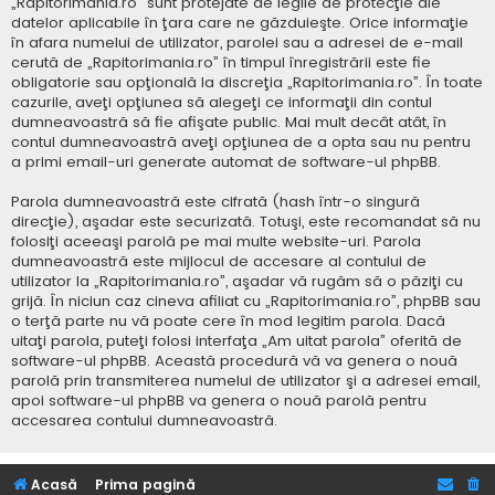
„Rapitorimania.ro” sunt protejate de legile de protecţie ale
datelor aplicabile în ţara care ne găzduieşte. Orice informaţie
în afara numelui de utilizator, parolei sau a adresei de e-mail
cerută de „Rapitorimania.ro” în timpul înregistrării este fie
obligatorie sau opţională la discreţia „Rapitorimania.ro”. În toate
cazurile, aveţi opţiunea să alegeţi ce informaţii din contul
dumneavoastră să fie afişate public. Mai mult decât atât, în
contul dumneavoastră aveţi opţiunea de a opta sau nu pentru
a primi email-uri generate automat de software-ul phpBB.
Parola dumneavoastră este cifrată (hash într-o singură
direcţie), aşadar este securizată. Totuşi, este recomandat să nu
folosiţi aceeaşi parolă pe mai multe website-uri. Parola
dumneavoastră este mijlocul de accesare al contului de
utilizator la „Rapitorimania.ro”, aşadar vă rugăm să o păziţi cu
grijă. În niciun caz cineva afiliat cu „Rapitorimania.ro”, phpBB sau
o terţă parte nu vă poate cere în mod legitim parola. Dacă
uitaţi parola, puteţi folosi interfaţa „Am uitat parola” oferită de
software-ul phpBB. Această procedură vă va genera o nouă
parolă prin transmiterea numelui de utilizator şi a adresei email,
apoi software-ul phpBB va genera o nouă parolă pentru
accesarea contului dumneavoastră.
Acasă
Prima pagină