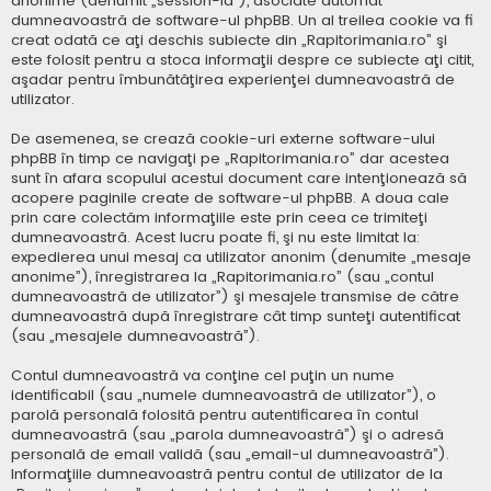
anonime (denumit „session-id”), asociate automat
dumneavoastră de software-ul phpBB. Un al treilea cookie va fi
creat odată ce aţi deschis subiecte din „Rapitorimania.ro” şi
este folosit pentru a stoca informaţii despre ce subiecte aţi citit,
aşadar pentru îmbunătăţirea experienţei dumneavoastră de
utilizator.
De asemenea, se crează cookie-uri externe software-ului
phpBB în timp ce navigaţi pe „Rapitorimania.ro” dar acestea
sunt în afara scopului acestui document care intenţionează să
acopere paginile create de software-ul phpBB. A doua cale
prin care colectăm informaţiile este prin ceea ce trimiteţi
dumneavoastră. Acest lucru poate fi, şi nu este limitat la:
expedierea unui mesaj ca utilizator anonim (denumite „mesaje
anonime”), înregistrarea la „Rapitorimania.ro” (sau „contul
dumneavoastră de utilizator”) şi mesajele transmise de către
dumneavoastră după înregistrare cât timp sunteţi autentificat
(sau „mesajele dumneavoastră”).
Contul dumneavoastră va conţine cel puţin un nume
identificabil (sau „numele dumneavoastră de utilizator”), o
parolă personală folosită pentru autentificarea în contul
dumneavoastră (sau „parola dumneavoastră”) şi o adresă
personală de email validă (sau „email-ul dumneavoastră”).
Informaţiile dumneavoastră pentru contul de utilizator de la