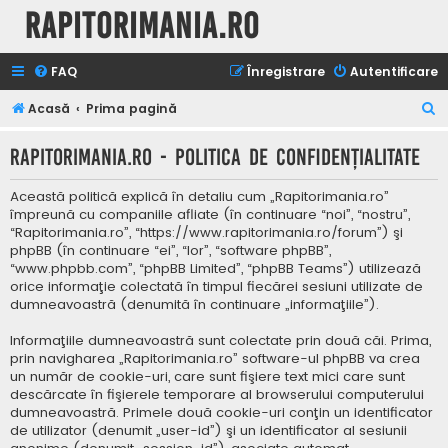
Rapitorimania.ro
FAQ
Înregistrare
Autentificare
C
Acasă
Prima pagină
ă
Rapitorimania.ro - Politica de confidenţialitate
u
t
Această politică explică în detaliu cum „Rapitorimania.ro”
a
împreună cu companiile afliate (în continuare “noi”, “nostru”,
“Rapitorimania.ro”, “https://www.rapitorimania.ro/forum”) şi
r
phpBB (în continuare “ei”, “lor”, “software phpBB”,
e
“www.phpbb.com”, “phpBB Limited”, “phpBB Teams”) utilizează
orice informaţie colectată în timpul fiecărei sesiuni utilizate de
dumneavoastră (denumită în continuare „informaţiile”).
Informaţiile dumneavoastră sunt colectate prin două căi. Prima,
prin navigharea „Rapitorimania.ro” software-ul phpBB va crea
un număr de cookie-uri, care sunt fişiere text mici care sunt
descărcate în fişierele temporare al browserului computerului
dumneavoastră. Primele două cookie-uri conţin un identificator
de utilizator (denumit „user-id”) şi un identificator al sesiunii