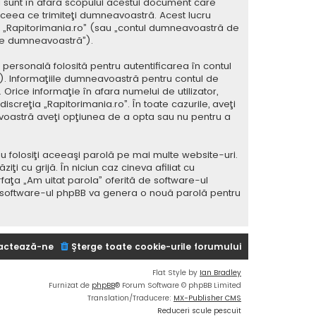
 sunt în afara scopului acestui document care
 ceea ce trimiteţi dumneavoastră. Acest lucru
 la „Rapitorimania.ro” (sau „contul dumneavoastră de
ele dumneavoastră”).
ersonală folosită pentru autentificarea în contul
 Informaţiile dumneavoastră pentru contul de
 Orice informaţie în afara numelui de utilizator,
iscreţia „Rapitorimania.ro”. În toate cazurile, aveţi
avoastră aveţi opţiunea de a opta sau nu pentru a
u folosiţi aceeaşi parolă pe mai multe website-uri.
i cu grijă. În niciun caz cineva afiliat cu
rfaţa „Am uitat parola” oferită de software-ul
i software-ul phpBB va genera o nouă parolă pentru
actează-ne
Şterge toate cookie-urile forumului
Flat Style by
Ian Bradley
Furnizat de
phpBB
® Forum Software © phpBB Limited
Translation/Traducere:
MX-Publisher CMS
Reduceri scule pescuit