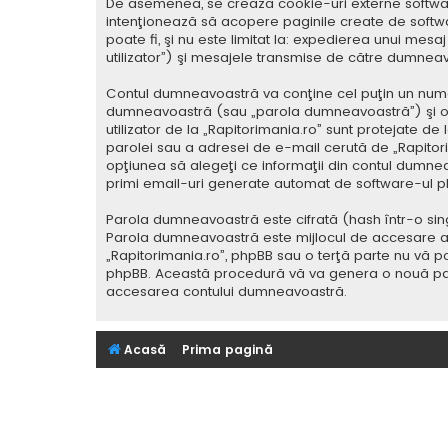
De asemenea, se crează cookie-uri externe softwar
intenţionează să acopere paginile create de softwa
poate fi, şi nu este limitat la: expedierea unui me
utilizator”) şi mesajele transmise de către dumnea
Contul dumneavoastră va conţine cel puţin un nume i
dumneavoastră (sau „parola dumneavoastră”) şi o 
utilizator de la „Rapitorimania.ro” sunt protejate de
parolei sau a adresei de e-mail cerută de „Rapitorima
opţiunea să alegeţi ce informaţii din contul dumnea
primi email-uri generate automat de software-ul p
Parola dumneavoastră este cifrată (hash într-o sing
Parola dumneavoastră este mijlocul de accesare al co
„Rapitorimania.ro”, phpBB sau o terţă parte nu vă po
phpBB. Această procedură vă va genera o nouă paro
accesarea contului dumneavoastră.
Acasă
Prima pagină