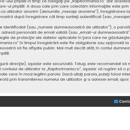
e-ului phpBB în timp ce navigaţi pe „Rapitorimania.ro” dar acestea
re-ul phpBB. A doua cale prin care colectăm informaţiile este prin
saj ca utilizator anonim (denumite „mesaje anonime”), înregistrarea
voastră după înregistrare cât timp sunteţi autentificat (sau „mesaj
dentificabil (sau „numele dumneavoastră de utilizator”), o parolă p
adresă personală de email validă (sau „email-ul dumneavoastră”).
 legile de protecţie ale datelor aplicabile în ţara care ne găzduieşte.
nia.ro” în timpul înregistrării este fie obligatorie sau opţională la d
voastră să fie afişate public. Mai mult decât atât, în contul dumne
hpBB.
ură direcţie), aşadar este securizată. Totuşi, este recomandat să n
ntului de utilizator la „Rapitorimania.ro”, aşadar vă rugăm să o păziţ
ate cere în mod legitim parola. Dacă uitaţi parola, puteţi folosi inte
lă prin transmiterea numelui de utilizator şi a adresei email, apo
Cont