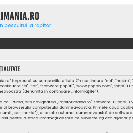
rimania.ro
n pescuitul la rapitor
ialitate
a.ro” împreună cu companiile afliate (în continuare “noi”, “nostru”, 
continuare “ei”, “lor”, “software phpBB”, “www.phpbb.com”, “phpBB Li
mneavoastră (denumită în continuare „informaţiile”).
 căi. Prima, prin navigharea „Rapitorimania.ro” software-ul phpBB v
re al browserului computerului dumneavoastră. Primele două cookie-u
(denumit „session-id”), asociate automat dumneavoastră de software-
folosit pentru a stoca informaţii despre ce subiecte aţi citit, aşad