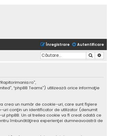
Înregistrare
Autentificare
Căutare
Căutare avansată
“Rapitorimania.ro”,
mited”, “phpBB Teams”) utilizează orice informaţie
a crea un număr de cookie-uri, care sunt fişiere
ri conţin un identificator de utilizator (denumit
ul phpBB. Un al treilea cookie va fi creat odată ce
ar pentru îmbunătăţirea experienţei dumneavoastră de