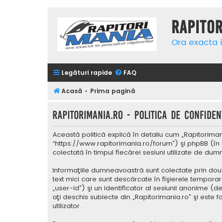
Rapito
Ora exacta i
Legături rapide
FAQ
Acasă
Prima pagină
Rapitorimania.ro - Politica de confidenţ
Această politică explică în detaliu cum „Rapitorimani
“https://www.rapitorimania.ro/forum”) şi phpBB (în 
colectată în timpul fiecărei sesiuni utilizate de du
Informaţiile dumneavoastră sunt colectate prin două
text mici care sunt descărcate în fişierele tempora
„user-id”) şi un identificator al sesiunii anonime 
aţi deschis subiecte din „Rapitorimania.ro” şi este 
utilizator.