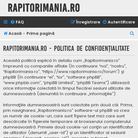
Rapitorimania.ro
FAQ
Înregistrare
Autentificare
C
Acasă
Prima pagină
ă
Rapitorimania.ro - Politica de confidenţialitate
u
t
Această politică explică în detaliu cum „Rapitorimania.ro”
a
împreună cu companiile afliate (în continuare “noi”, “nostru”,
“Rapitorimania.ro”, “https://www.rapitorimania.ro/forum”) şi
r
phpBB (în continuare “ei”, “lor”, “software phpBB”,
e
“www.phpbb.com”, “phpBB Limited”, “phpBB Teams”) utilizează
orice informaţie colectată în timpul fiecărei sesiuni utilizate de
dumneavoastră (denumită în continuare „informaţiile”).
Informaţiile dumneavoastră sunt colectate prin două căi. Prima,
prin navigharea „Rapitorimania.ro” software-ul phpBB va crea
un număr de cookie-uri, care sunt fişiere text mici care sunt
descărcate în fişierele temporare al browserului computerului
dumneavoastră. Primele două cookie-uri conţin un identificator
de utilizator (denumit „user-id”) şi un identificator al sesiunii