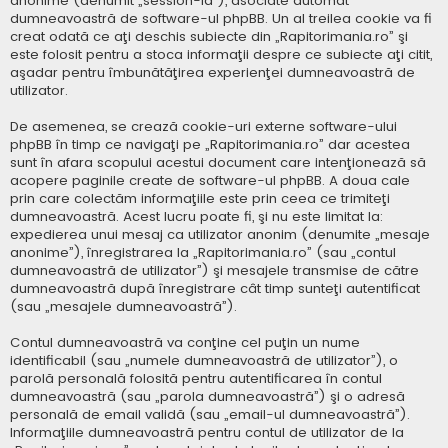
anonime (denumit „session-id”), asociate automat
dumneavoastră de software-ul phpBB. Un al treilea cookie va fi
creat odată ce aţi deschis subiecte din „Rapitorimania.ro” şi
este folosit pentru a stoca informaţii despre ce subiecte aţi citit,
aşadar pentru îmbunătăţirea experienţei dumneavoastră de
utilizator.
De asemenea, se crează cookie-uri externe software-ului
phpBB în timp ce navigaţi pe „Rapitorimania.ro” dar acestea
sunt în afara scopului acestui document care intenţionează să
acopere paginile create de software-ul phpBB. A doua cale
prin care colectăm informaţiile este prin ceea ce trimiteţi
dumneavoastră. Acest lucru poate fi, şi nu este limitat la:
expedierea unui mesaj ca utilizator anonim (denumite „mesaje
anonime”), înregistrarea la „Rapitorimania.ro” (sau „contul
dumneavoastră de utilizator”) şi mesajele transmise de către
dumneavoastră după înregistrare cât timp sunteţi autentificat
(sau „mesajele dumneavoastră”).
Contul dumneavoastră va conţine cel puţin un nume
identificabil (sau „numele dumneavoastră de utilizator”), o
parolă personală folosită pentru autentificarea în contul
dumneavoastră (sau „parola dumneavoastră”) şi o adresă
personală de email validă (sau „email-ul dumneavoastră”).
Informaţiile dumneavoastră pentru contul de utilizator de la