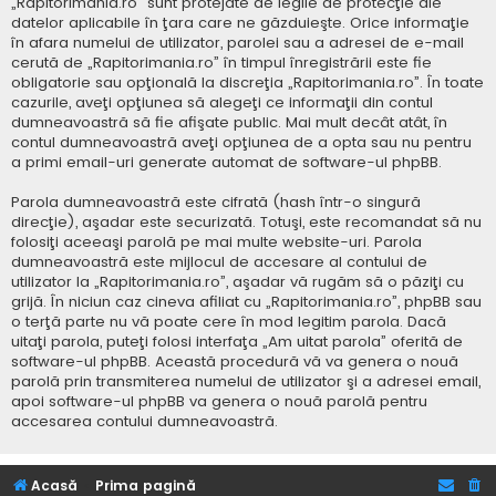
„Rapitorimania.ro” sunt protejate de legile de protecţie ale
datelor aplicabile în ţara care ne găzduieşte. Orice informaţie
în afara numelui de utilizator, parolei sau a adresei de e-mail
cerută de „Rapitorimania.ro” în timpul înregistrării este fie
obligatorie sau opţională la discreţia „Rapitorimania.ro”. În toate
cazurile, aveţi opţiunea să alegeţi ce informaţii din contul
dumneavoastră să fie afişate public. Mai mult decât atât, în
contul dumneavoastră aveţi opţiunea de a opta sau nu pentru
a primi email-uri generate automat de software-ul phpBB.
Parola dumneavoastră este cifrată (hash într-o singură
direcţie), aşadar este securizată. Totuşi, este recomandat să nu
folosiţi aceeaşi parolă pe mai multe website-uri. Parola
dumneavoastră este mijlocul de accesare al contului de
utilizator la „Rapitorimania.ro”, aşadar vă rugăm să o păziţi cu
grijă. În niciun caz cineva afiliat cu „Rapitorimania.ro”, phpBB sau
o terţă parte nu vă poate cere în mod legitim parola. Dacă
uitaţi parola, puteţi folosi interfaţa „Am uitat parola” oferită de
software-ul phpBB. Această procedură vă va genera o nouă
parolă prin transmiterea numelui de utilizator şi a adresei email,
apoi software-ul phpBB va genera o nouă parolă pentru
accesarea contului dumneavoastră.
Acasă
Prima pagină