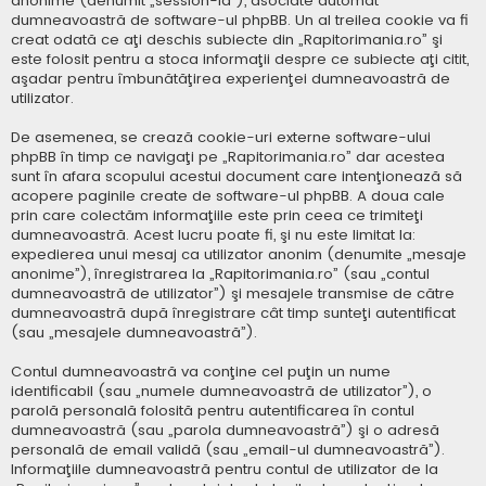
anonime (denumit „session-id”), asociate automat
dumneavoastră de software-ul phpBB. Un al treilea cookie va fi
creat odată ce aţi deschis subiecte din „Rapitorimania.ro” şi
este folosit pentru a stoca informaţii despre ce subiecte aţi citit,
aşadar pentru îmbunătăţirea experienţei dumneavoastră de
utilizator.
De asemenea, se crează cookie-uri externe software-ului
phpBB în timp ce navigaţi pe „Rapitorimania.ro” dar acestea
sunt în afara scopului acestui document care intenţionează să
acopere paginile create de software-ul phpBB. A doua cale
prin care colectăm informaţiile este prin ceea ce trimiteţi
dumneavoastră. Acest lucru poate fi, şi nu este limitat la:
expedierea unui mesaj ca utilizator anonim (denumite „mesaje
anonime”), înregistrarea la „Rapitorimania.ro” (sau „contul
dumneavoastră de utilizator”) şi mesajele transmise de către
dumneavoastră după înregistrare cât timp sunteţi autentificat
(sau „mesajele dumneavoastră”).
Contul dumneavoastră va conţine cel puţin un nume
identificabil (sau „numele dumneavoastră de utilizator”), o
parolă personală folosită pentru autentificarea în contul
dumneavoastră (sau „parola dumneavoastră”) şi o adresă
personală de email validă (sau „email-ul dumneavoastră”).
Informaţiile dumneavoastră pentru contul de utilizator de la