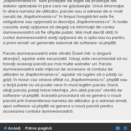
„Rapitorimania.ro” sunt protejate de legile de protecţie ale
datelor aplicabile în ţara care ne găzduieşte. Orice informaţie
în afara numelui de utilizator, parolei sau a adresei de e-mail
cerută de „Rapitorimania.ro” în timpul înregistrării este fie
obligatorie sau opţională la discreţia „Rapitorimania.ro”. În toate
cazurile, aveţi opţiunea să alegeţi ce informaţii din contul
dumneavoastră să fie afişate public. Mai mult decât atât, în
contul dumneavoastră aveţi opţiunea de a opta sau nu pentru
a primi email-uri generate automat de software-ul phpBB.
Parola dumneavoastră este cifrată (hash într-o singură
direcţie), aşadar este securizată. Totuşi, este recomandat să nu
folosiţi aceeaşi parolă pe mai multe website-uri. Parola
dumneavoastră este mijlocul de accesare al contului de
utilizator la „Rapitorimania.ro”, aşadar vă rugăm să o păziţi cu
grijă. În niciun caz cineva afiliat cu „Rapitorimania.ro”, phpBB sau
o terţă parte nu vă poate cere în mod legitim parola. Dacă
uitaţi parola, puteţi folosi interfaţa „Am uitat parola” oferită de
software-ul phpBB. Această procedură vă va genera o nouă
parolă prin transmiterea numelui de utilizator şi a adresei email,
apoi software-ul phpBB va genera o nouă parolă pentru
accesarea contului dumneavoastră.
Acasă
Prima pagină