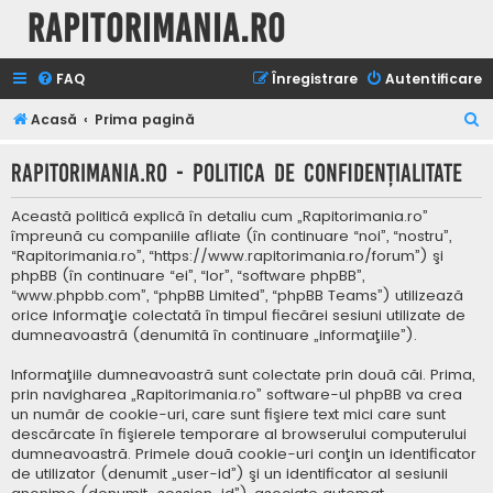
Rapitorimania.ro
FAQ
Înregistrare
Autentificare
C
Acasă
Prima pagină
ă
Rapitorimania.ro - Politica de confidenţialitate
u
t
Această politică explică în detaliu cum „Rapitorimania.ro”
a
împreună cu companiile afliate (în continuare “noi”, “nostru”,
“Rapitorimania.ro”, “https://www.rapitorimania.ro/forum”) şi
r
phpBB (în continuare “ei”, “lor”, “software phpBB”,
e
“www.phpbb.com”, “phpBB Limited”, “phpBB Teams”) utilizează
orice informaţie colectată în timpul fiecărei sesiuni utilizate de
dumneavoastră (denumită în continuare „informaţiile”).
Informaţiile dumneavoastră sunt colectate prin două căi. Prima,
prin navigharea „Rapitorimania.ro” software-ul phpBB va crea
un număr de cookie-uri, care sunt fişiere text mici care sunt
descărcate în fişierele temporare al browserului computerului
dumneavoastră. Primele două cookie-uri conţin un identificator
de utilizator (denumit „user-id”) şi un identificator al sesiunii