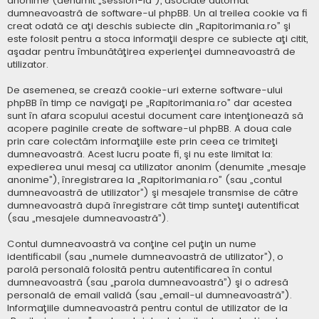
anonime (denumit „session-id”), asociate automat
dumneavoastră de software-ul phpBB. Un al treilea cookie va fi
creat odată ce aţi deschis subiecte din „Rapitorimania.ro” şi
este folosit pentru a stoca informaţii despre ce subiecte aţi citit,
aşadar pentru îmbunătăţirea experienţei dumneavoastră de
utilizator.
De asemenea, se crează cookie-uri externe software-ului
phpBB în timp ce navigaţi pe „Rapitorimania.ro” dar acestea
sunt în afara scopului acestui document care intenţionează să
acopere paginile create de software-ul phpBB. A doua cale
prin care colectăm informaţiile este prin ceea ce trimiteţi
dumneavoastră. Acest lucru poate fi, şi nu este limitat la:
expedierea unui mesaj ca utilizator anonim (denumite „mesaje
anonime”), înregistrarea la „Rapitorimania.ro” (sau „contul
dumneavoastră de utilizator”) şi mesajele transmise de către
dumneavoastră după înregistrare cât timp sunteţi autentificat
(sau „mesajele dumneavoastră”).
Contul dumneavoastră va conţine cel puţin un nume
identificabil (sau „numele dumneavoastră de utilizator”), o
parolă personală folosită pentru autentificarea în contul
dumneavoastră (sau „parola dumneavoastră”) şi o adresă
personală de email validă (sau „email-ul dumneavoastră”).
Informaţiile dumneavoastră pentru contul de utilizator de la