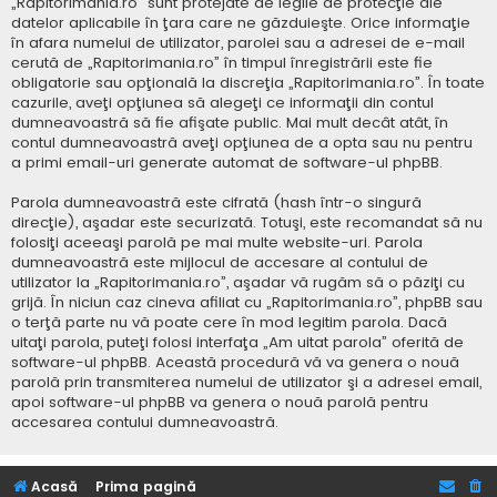
„Rapitorimania.ro” sunt protejate de legile de protecţie ale
datelor aplicabile în ţara care ne găzduieşte. Orice informaţie
în afara numelui de utilizator, parolei sau a adresei de e-mail
cerută de „Rapitorimania.ro” în timpul înregistrării este fie
obligatorie sau opţională la discreţia „Rapitorimania.ro”. În toate
cazurile, aveţi opţiunea să alegeţi ce informaţii din contul
dumneavoastră să fie afişate public. Mai mult decât atât, în
contul dumneavoastră aveţi opţiunea de a opta sau nu pentru
a primi email-uri generate automat de software-ul phpBB.
Parola dumneavoastră este cifrată (hash într-o singură
direcţie), aşadar este securizată. Totuşi, este recomandat să nu
folosiţi aceeaşi parolă pe mai multe website-uri. Parola
dumneavoastră este mijlocul de accesare al contului de
utilizator la „Rapitorimania.ro”, aşadar vă rugăm să o păziţi cu
grijă. În niciun caz cineva afiliat cu „Rapitorimania.ro”, phpBB sau
o terţă parte nu vă poate cere în mod legitim parola. Dacă
uitaţi parola, puteţi folosi interfaţa „Am uitat parola” oferită de
software-ul phpBB. Această procedură vă va genera o nouă
parolă prin transmiterea numelui de utilizator şi a adresei email,
apoi software-ul phpBB va genera o nouă parolă pentru
accesarea contului dumneavoastră.
Acasă
Prima pagină