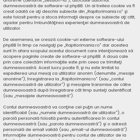
anonime (denumit „session-id”), asociate automat
dumneavoastră de software-ul phpBB. Un al treilea cookie va fi
creat odată ce aţi deschis subiecte din „Rapitorimania.ro” şi
este folosit pentru a stoca informaţii despre ce subiecte aţi citit,
aşadar pentru îmbunătăţirea experienţei dumneavoastră de
utilizator.
De asemenea, se crează cookie-uri externe software-ului
phpBB în timp ce navigaţi pe „Rapitorimania.ro” dar acestea
sunt în afara scopului acestui document care intenţionează să
acopere paginile create de software-ul phpBB. A doua cale
prin care colectăm informaţiile este prin ceea ce trimiteţi
dumneavoastră. Acest lucru poate fi, şi nu este limitat la:
expedierea unui mesaj ca utilizator anonim (denumite „mesaje
anonime”), înregistrarea la „Rapitorimania.ro” (sau „contul
dumneavoastră de utilizator”) şi mesajele transmise de către
dumneavoastră după înregistrare cât timp sunteţi autentificat
(sau „mesajele dumneavoastră”).
Contul dumneavoastră va conţine cel puţin un nume
identificabil (sau „numele dumneavoastră de utilizator”), o
parolă personală folosită pentru autentificarea în contul
dumneavoastră (sau „parola dumneavoastră”) şi o adresă
personală de email validă (sau „email-ul dumneavoastră”).
Informaţiile dumneavoastră pentru contul de utilizator de la