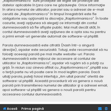
„Rapitorimania.ro” sunt protejate de legile de protecţie ale
datelor aplicabile în ţara care ne găzduieşte. Orice informaţie
în afara numelui de utilizator, parolei sau a adresei de e-mail
cerută de „Rapitorimania.ro” în timpul înregistrării este fie
obligatorie sau opţională la discreţia „Rapitorimania.ro”. În toate
cazurile, aveţi opţiunea să alegeţi ce informaţii din contul
dumneavoastră să fie afişate public. Mai mult decât atât, în
contul dumneavoastră aveţi opţiunea de a opta sau nu pentru
a primi email-uri generate automat de software-ul phpBB.
Parola dumneavoastră este cifrată (hash într-o singură
direcţie), aşadar este securizată. Totuşi, este recomandat să nu
folosiţi aceeaşi parolă pe mai multe website-uri. Parola
dumneavoastră este mijlocul de accesare al contului de
utilizator la „Rapitorimania.ro”, aşadar vă rugăm să o păziţi cu
grijă. În niciun caz cineva afiliat cu „Rapitorimania.ro”, phpBB sau
o terţă parte nu vă poate cere în mod legitim parola. Dacă
uitaţi parola, puteţi folosi interfaţa „Am uitat parola” oferită de
software-ul phpBB. Această procedură vă va genera o nouă
parolă prin transmiterea numelui de utilizator şi a adresei email,
apoi software-ul phpBB va genera o nouă parolă pentru
accesarea contului dumneavoastră.
Acasă
Prima pagină