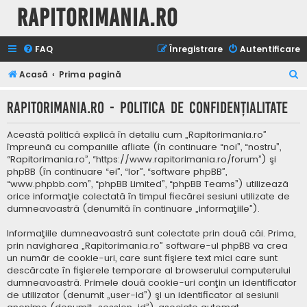
Rapitorimania.ro
FAQ
Înregistrare
Autentificare
C
Acasă
Prima pagină
ă
Rapitorimania.ro - Politica de confidenţialitate
u
t
Această politică explică în detaliu cum „Rapitorimania.ro”
a
împreună cu companiile afliate (în continuare “noi”, “nostru”,
“Rapitorimania.ro”, “https://www.rapitorimania.ro/forum”) şi
r
phpBB (în continuare “ei”, “lor”, “software phpBB”,
e
“www.phpbb.com”, “phpBB Limited”, “phpBB Teams”) utilizează
orice informaţie colectată în timpul fiecărei sesiuni utilizate de
dumneavoastră (denumită în continuare „informaţiile”).
Informaţiile dumneavoastră sunt colectate prin două căi. Prima,
prin navigharea „Rapitorimania.ro” software-ul phpBB va crea
un număr de cookie-uri, care sunt fişiere text mici care sunt
descărcate în fişierele temporare al browserului computerului
dumneavoastră. Primele două cookie-uri conţin un identificator
de utilizator (denumit „user-id”) şi un identificator al sesiunii