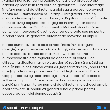
„Rapitorimania.ro” sunt protejate de legile de protecţie ale
datelor aplicabile în ţara care ne găzduieşte. Orice informaţie
în afara numelui de utilizator, parolei sau a adresei de e-mail
cerută de „Rapitorimania.ro” în timpul înregistrării este fie
obligatorie sau opţională la discreţia „Rapitorimania.ro”. În toate
cazurile, aveţi opţiunea să alegeţi ce informaţii din contul
dumneavoastră să fie afişate public. Mai mult decât atât, în
contul dumneavoastră aveţi opţiunea de a opta sau nu pentru
a primi email-uri generate automat de software-ul phpBB.
Parola dumneavoastră este cifrată (hash într-o singură
direcţie), aşadar este securizată. Totuşi, este recomandat să nu
folosiţi aceeaşi parolă pe mai multe website-uri. Parola
dumneavoastră este mijlocul de accesare al contului de
utilizator la „Rapitorimania.ro”, aşadar vă rugăm să o păziţi cu
grijă. În niciun caz cineva afiliat cu „Rapitorimania.ro”, phpBB sau
o terţă parte nu vă poate cere în mod legitim parola. Dacă
uitaţi parola, puteţi folosi interfaţa „Am uitat parola” oferită de
software-ul phpBB. Această procedură vă va genera o nouă
parolă prin transmiterea numelui de utilizator şi a adresei email,
apoi software-ul phpBB va genera o nouă parolă pentru
accesarea contului dumneavoastră.
Acasă
Prima pagină