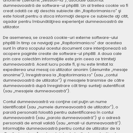
anonime (denumit „session-id”), asociate automat
dumneavoastră de software-ul phpBB. Un al treilea cookie va fi
creat odată ce aţi deschis subiecte din „Rapitorimania.ro” şi
este folosit pentru a stoca informaţii despre ce subiecte aţi citit,
aşadar pentru îmbunătăţirea experienţei dumneavoastră de
utilizator.
De asemenea, se crează cookie-uri externe software-ului
phpBB în timp ce navigaţi pe „Rapitorimania.ro” dar acestea
sunt în afara scopului acestui document care intenţionează să
acopere paginile create de software-ul phpBB. A doua cale
prin care colectăm informaţiile este prin ceea ce trimiteţi
dumneavoastră. Acest lucru poate fi, şi nu este limitat la:
expedierea unui mesaj ca utilizator anonim (denumite „mesaje
anonime”), înregistrarea la „Rapitorimania.ro” (sau „contul
dumneavoastră de utilizator”) şi mesajele transmise de către
dumneavoastră după înregistrare cât timp sunteţi autentificat
(sau „mesajele dumneavoastră”).
Contul dumneavoastră va conţine cel puţin un nume
identificabil (sau „numele dumneavoastră de utilizator”), o
parolă personală folosită pentru autentificarea în contul
dumneavoastră (sau „parola dumneavoastră”) şi o adresă
personală de email validă (sau „email-ul dumneavoastră”).
Informaţiile dumneavoastră pentru contul de utilizator de la