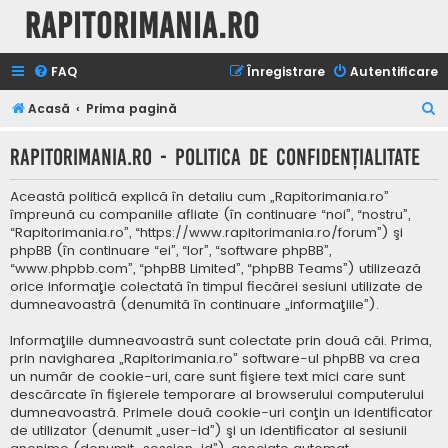
Rapitorimania.ro
FAQ
Înregistrare
Autentificare
C
Acasă
Prima pagină
ă
Rapitorimania.ro - Politica de confidenţialitate
u
t
Această politică explică în detaliu cum „Rapitorimania.ro”
a
împreună cu companiile afliate (în continuare “noi”, “nostru”,
“Rapitorimania.ro”, “https://www.rapitorimania.ro/forum”) şi
r
phpBB (în continuare “ei”, “lor”, “software phpBB”,
e
“www.phpbb.com”, “phpBB Limited”, “phpBB Teams”) utilizează
orice informaţie colectată în timpul fiecărei sesiuni utilizate de
dumneavoastră (denumită în continuare „informaţiile”).
Informaţiile dumneavoastră sunt colectate prin două căi. Prima,
prin navigharea „Rapitorimania.ro” software-ul phpBB va crea
un număr de cookie-uri, care sunt fişiere text mici care sunt
descărcate în fişierele temporare al browserului computerului
dumneavoastră. Primele două cookie-uri conţin un identificator
de utilizator (denumit „user-id”) şi un identificator al sesiunii