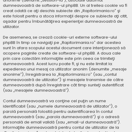
anonime (denumit „session-id”), asociate automat
dumneavoastră de software-ul phpBB. Un al treilea cookie va fi
creat odată ce aţi deschis subiecte din „Rapitorimania.ro” şi
este folosit pentru a stoca informaţii despre ce subiecte aţi citit,
aşadar pentru îmbunătăţirea experienţei dumneavoastră de
utilizator.
De asemenea, se crează cookie-uri externe software-ului
phpBB în timp ce navigaţi pe „Rapitorimania.ro” dar acestea
sunt în afara scopului acestui document care intenţionează să
acopere paginile create de software-ul phpBB. A doua cale
prin care colectăm informaţiile este prin ceea ce trimiteţi
dumneavoastră. Acest lucru poate fi, şi nu este limitat la:
expedierea unui mesaj ca utilizator anonim (denumite „mesaje
anonime”), înregistrarea la „Rapitorimania.ro” (sau „contul
dumneavoastră de utilizator”) şi mesajele transmise de către
dumneavoastră după înregistrare cât timp sunteţi autentificat
(sau „mesajele dumneavoastră”).
Contul dumneavoastră va conţine cel puţin un nume
identificabil (sau „numele dumneavoastră de utilizator”), o
parolă personală folosită pentru autentificarea în contul
dumneavoastră (sau „parola dumneavoastră”) şi o adresă
personală de email validă (sau „email-ul dumneavoastră”).
Informaţiile dumneavoastră pentru contul de utilizator de la