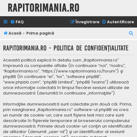
Rapitorimania.ro
FAQ
Înregistrare
Autentificare
C
Acasă
Prima pagină
ă
Rapitorimania.ro - Politica de confidenţialitate
u
t
Această politică explică în detaliu cum „Rapitorimania.ro”
a
împreună cu companiile afliate (în continuare “noi”, “nostru”,
“Rapitorimania.ro”, “https://www.rapitorimania.ro/forum”) şi
r
phpBB (în continuare “ei”, “lor”, “software phpBB”,
e
“www.phpbb.com”, “phpBB Limited”, “phpBB Teams”) utilizează
orice informaţie colectată în timpul fiecărei sesiuni utilizate de
dumneavoastră (denumită în continuare „informaţiile”).
Informaţiile dumneavoastră sunt colectate prin două căi. Prima,
prin navigharea „Rapitorimania.ro” software-ul phpBB va crea
un număr de cookie-uri, care sunt fişiere text mici care sunt
descărcate în fişierele temporare al browserului computerului
dumneavoastră. Primele două cookie-uri conţin un identificator
de utilizator (denumit „user-id”) şi un identificator al sesiunii