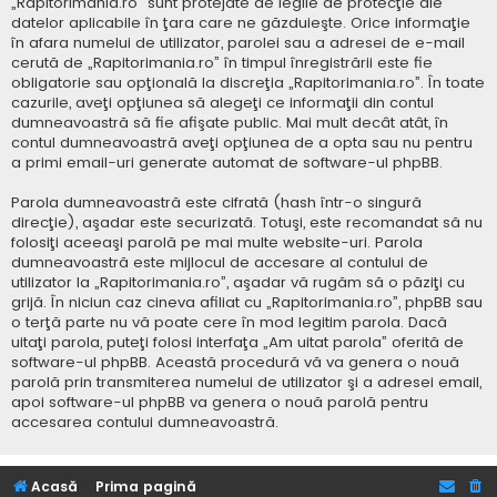
„Rapitorimania.ro” sunt protejate de legile de protecţie ale
datelor aplicabile în ţara care ne găzduieşte. Orice informaţie
în afara numelui de utilizator, parolei sau a adresei de e-mail
cerută de „Rapitorimania.ro” în timpul înregistrării este fie
obligatorie sau opţională la discreţia „Rapitorimania.ro”. În toate
cazurile, aveţi opţiunea să alegeţi ce informaţii din contul
dumneavoastră să fie afişate public. Mai mult decât atât, în
contul dumneavoastră aveţi opţiunea de a opta sau nu pentru
a primi email-uri generate automat de software-ul phpBB.
Parola dumneavoastră este cifrată (hash într-o singură
direcţie), aşadar este securizată. Totuşi, este recomandat să nu
folosiţi aceeaşi parolă pe mai multe website-uri. Parola
dumneavoastră este mijlocul de accesare al contului de
utilizator la „Rapitorimania.ro”, aşadar vă rugăm să o păziţi cu
grijă. În niciun caz cineva afiliat cu „Rapitorimania.ro”, phpBB sau
o terţă parte nu vă poate cere în mod legitim parola. Dacă
uitaţi parola, puteţi folosi interfaţa „Am uitat parola” oferită de
software-ul phpBB. Această procedură vă va genera o nouă
parolă prin transmiterea numelui de utilizator şi a adresei email,
apoi software-ul phpBB va genera o nouă parolă pentru
accesarea contului dumneavoastră.
Acasă
Prima pagină