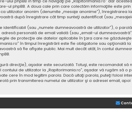
e-ului phpBB în timp ce navigaţi pe „Rapitorimania.ro” dar acestea
re-ul phpBB. A doua cale prin care colectăm informaţiile este prin
saj ca utilizator anonim (denumite „mesaje anonime”), înregistrarea
voastră după înregistrare cât timp sunteţi autentificat (sau „mesaj
dentificabil (sau „numele dumneavoastră de utilizator”), o parolă p
adresă personală de email validă (sau „email-ul dumneavoastră”).
 legile de protecţie ale datelor aplicabile în ţara care ne găzduieşte.
nia.ro” în timpul înregistrării este fie obligatorie sau opţională la d
voastră să fie afişate public. Mai mult decât atât, în contul dumne
hpBB.
ură direcţie), aşadar este securizată. Totuşi, este recomandat să n
ntului de utilizator la „Rapitorimania.ro”, aşadar vă rugăm să o păziţ
ate cere în mod legitim parola. Dacă uitaţi parola, puteţi folosi inte
lă prin transmiterea numelui de utilizator şi a adresei email, apo
Cont