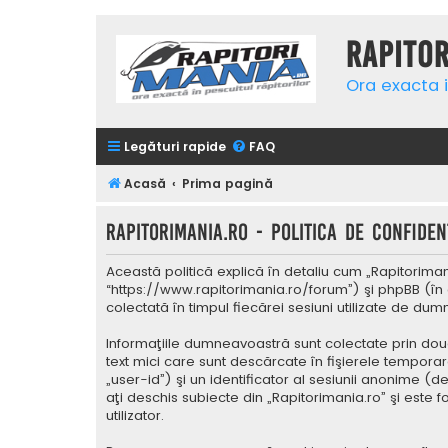
Rapito
Ora exacta i
Legături rapide
FAQ
Acasă
Prima pagină
Rapitorimania.ro - Politica de confidenţ
Această politică explică în detaliu cum „Rapitorimani
“https://www.rapitorimania.ro/forum”) şi phpBB (în 
colectată în timpul fiecărei sesiuni utilizate de du
Informaţiile dumneavoastră sunt colectate prin două
text mici care sunt descărcate în fişierele tempora
„user-id”) şi un identificator al sesiunii anonime 
aţi deschis subiecte din „Rapitorimania.ro” şi este 
utilizator.