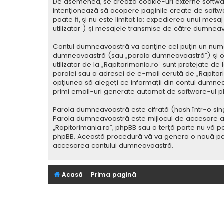
De asemenea, se crează cookie-uri externe softwar
intenţionează să acopere paginile create de softwa
poate fi, şi nu este limitat la: expedierea unui me
utilizator”) şi mesajele transmise de către dumnea
Contul dumneavoastră va conţine cel puţin un nume i
dumneavoastră (sau „parola dumneavoastră”) şi o 
utilizator de la „Rapitorimania.ro” sunt protejate de
parolei sau a adresei de e-mail cerută de „Rapitorima
opţiunea să alegeţi ce informaţii din contul dumnea
primi email-uri generate automat de software-ul p
Parola dumneavoastră este cifrată (hash într-o sing
Parola dumneavoastră este mijlocul de accesare al co
„Rapitorimania.ro”, phpBB sau o terţă parte nu vă po
phpBB. Această procedură vă va genera o nouă paro
accesarea contului dumneavoastră.
Acasă
Prima pagină