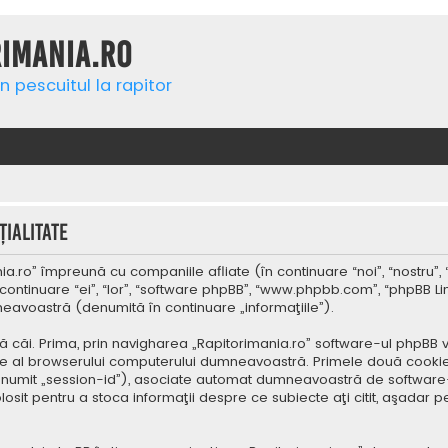
rimania.ro
n pescuitul la rapitor
ialitate
a.ro” împreună cu companiile afliate (în continuare “noi”, “nostru”, 
continuare “ei”, “lor”, “software phpBB”, “www.phpbb.com”, “phpBB Li
mneavoastră (denumită în continuare „informaţiile”).
 căi. Prima, prin navigharea „Rapitorimania.ro” software-ul phpBB v
re al browserului computerului dumneavoastră. Primele două cookie-u
(denumit „session-id”), asociate automat dumneavoastră de software-
folosit pentru a stoca informaţii despre ce subiecte aţi citit, aşad