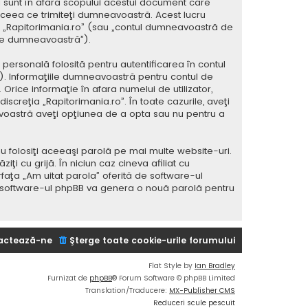
 sunt în afara scopului acestui document care
 ceea ce trimiteţi dumneavoastră. Acest lucru
 la „Rapitorimania.ro” (sau „contul dumneavoastră de
ele dumneavoastră”).
ersonală folosită pentru autentificarea în contul
 Informaţiile dumneavoastră pentru contul de
 Orice informaţie în afara numelui de utilizator,
iscreţia „Rapitorimania.ro”. În toate cazurile, aveţi
avoastră aveţi opţiunea de a opta sau nu pentru a
u folosiţi aceeaşi parolă pe mai multe website-uri.
i cu grijă. În niciun caz cineva afiliat cu
rfaţa „Am uitat parola” oferită de software-ul
i software-ul phpBB va genera o nouă parolă pentru
actează-ne
Şterge toate cookie-urile forumului
Flat Style by
Ian Bradley
Furnizat de
phpBB
® Forum Software © phpBB Limited
Translation/Traducere:
MX-Publisher CMS
Reduceri scule pescuit