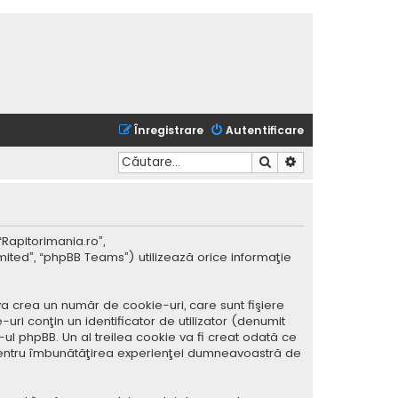
Înregistrare
Autentificare
Căutare
Căutare avansată
“Rapitorimania.ro”,
mited”, “phpBB Teams”) utilizează orice informaţie
a crea un număr de cookie-uri, care sunt fişiere
ri conţin un identificator de utilizator (denumit
ul phpBB. Un al treilea cookie va fi creat odată ce
ar pentru îmbunătăţirea experienţei dumneavoastră de