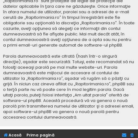
„Rapitorimania.ro” sunt protejate de legile de protecţie ale
datelor aplicabile în ţara care ne găzduieşte. Orice informaţie
în afara numelui de utilizator, parolei sau a adresei de e-mail
cerută de „Rapitorimania.ro” în timpul înregistrării este fie
obligatorie sau opţională la discreţia „Rapitorimania.ro”. În toate
cazurile, aveţi opţiunea să alegeţi ce informaţii din contul
dumneavoastră să fie afişate public. Mai mult decât atât, în
contul dumneavoastră aveţi opţiunea de a opta sau nu pentru
a primi email-uri generate automat de software-ul phpBB.
Parola dumneavoastră este cifrată (hash într-o singură
direcţie), aşadar este securizată. Totuşi, este recomandat să nu
folosiţi aceeaşi parolă pe mai multe website-uri. Parola
dumneavoastră este mijlocul de accesare al contului de
utilizator la „Rapitorimania.ro”, aşadar vă rugăm să o păziţi cu
grijă. În niciun caz cineva afiliat cu „Rapitorimania.ro”, phpBB sau
o terţă parte nu vă poate cere în mod legitim parola. Dacă
uitaţi parola, puteţi folosi interfaţa „Am uitat parola” oferită de
software-ul phpBB. Această procedură vă va genera o nouă
parolă prin transmiterea numelui de utilizator şi a adresei email,
apoi software-ul phpBB va genera o nouă parolă pentru
accesarea contului dumneavoastră.
Acasă
Prima pagină