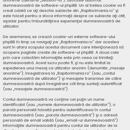
anonime (denumit „session-id”), asociate automat
dumneavoastră de software-ul phpBB. Un al treilea cookie va fi
creat odată ce aţi deschis subiecte din „Rapitorimania.ro” şi
este folosit pentru a stoca informaţii despre ce subiecte aţi citit,
aşadar pentru îmbunătăţirea experienţei dumneavoastră de
utilizator.
De asemenea, se crează cookie-uri externe software-ului
phpBB în timp ce navigaţi pe „Rapitorimania.ro” dar acestea
sunt în afara scopului acestui document care intenţionează să
acopere paginile create de software-ul phpBB. A doua cale
prin care colectăm informaţiile este prin ceea ce trimiteţi
dumneavoastră. Acest lucru poate fi, şi nu este limitat la:
expedierea unui mesaj ca utilizator anonim (denumite „mesaje
anonime”), înregistrarea la „Rapitorimania.ro” (sau „contul
dumneavoastră de utilizator”) şi mesajele transmise de către
dumneavoastră după înregistrare cât timp sunteţi autentificat
(sau „mesajele dumneavoastră”).
Contul dumneavoastră va conţine cel puţin un nume
identificabil (sau „numele dumneavoastră de utilizator”), o
parolă personală folosită pentru autentificarea în contul
dumneavoastră (sau „parola dumneavoastră”) şi o adresă
personală de email validă (sau „email-ul dumneavoastră”).
Informaţiile dumneavoastră pentru contul de utilizator de la