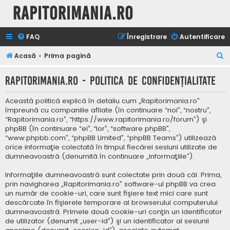
Rapitorimania.ro
FAQ
Înregistrare
Autentificare
C
Acasă
Prima pagină
ă
Rapitorimania.ro - Politica de confidenţialitate
u
t
Această politică explică în detaliu cum „Rapitorimania.ro”
a
împreună cu companiile afliate (în continuare “noi”, “nostru”,
“Rapitorimania.ro”, “https://www.rapitorimania.ro/forum”) şi
r
phpBB (în continuare “ei”, “lor”, “software phpBB”,
e
“www.phpbb.com”, “phpBB Limited”, “phpBB Teams”) utilizează
orice informaţie colectată în timpul fiecărei sesiuni utilizate de
dumneavoastră (denumită în continuare „informaţiile”).
Informaţiile dumneavoastră sunt colectate prin două căi. Prima,
prin navigharea „Rapitorimania.ro” software-ul phpBB va crea
un număr de cookie-uri, care sunt fişiere text mici care sunt
descărcate în fişierele temporare al browserului computerului
dumneavoastră. Primele două cookie-uri conţin un identificator
de utilizator (denumit „user-id”) şi un identificator al sesiunii