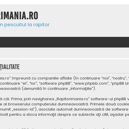
rimania.ro
n pescuitul la rapitor
ialitate
a.ro” împreună cu companiile afliate (în continuare “noi”, “nostru”, 
continuare “ei”, “lor”, “software phpBB”, “www.phpbb.com”, “phpBB Li
mneavoastră (denumită în continuare „informaţiile”).
 căi. Prima, prin navigharea „Rapitorimania.ro” software-ul phpBB v
re al browserului computerului dumneavoastră. Primele două cookie-u
(denumit „session-id”), asociate automat dumneavoastră de software-
folosit pentru a stoca informaţii despre ce subiecte aţi citit, aşad