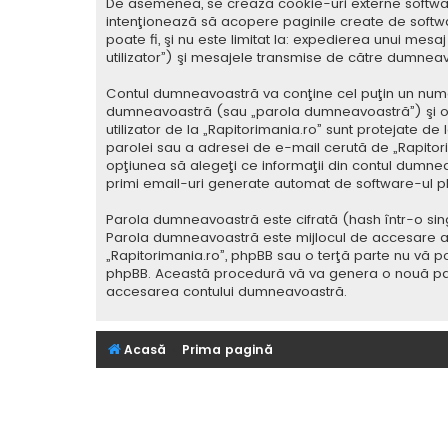
De asemenea, se crează cookie-uri externe softwar
intenţionează să acopere paginile create de softwa
poate fi, şi nu este limitat la: expedierea unui me
utilizator”) şi mesajele transmise de către dumnea
Contul dumneavoastră va conţine cel puţin un nume i
dumneavoastră (sau „parola dumneavoastră”) şi o 
utilizator de la „Rapitorimania.ro” sunt protejate de
parolei sau a adresei de e-mail cerută de „Rapitorima
opţiunea să alegeţi ce informaţii din contul dumnea
primi email-uri generate automat de software-ul p
Parola dumneavoastră este cifrată (hash într-o sing
Parola dumneavoastră este mijlocul de accesare al co
„Rapitorimania.ro”, phpBB sau o terţă parte nu vă po
phpBB. Această procedură vă va genera o nouă paro
accesarea contului dumneavoastră.
Acasă
Prima pagină