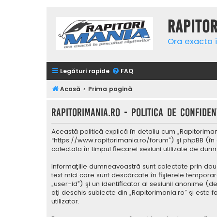
Rapito
Ora exacta i
Legături rapide
FAQ
Acasă
Prima pagină
Rapitorimania.ro - Politica de confidenţ
Această politică explică în detaliu cum „Rapitorimani
“https://www.rapitorimania.ro/forum”) şi phpBB (în 
colectată în timpul fiecărei sesiuni utilizate de du
Informaţiile dumneavoastră sunt colectate prin două
text mici care sunt descărcate în fişierele tempora
„user-id”) şi un identificator al sesiunii anonime 
aţi deschis subiecte din „Rapitorimania.ro” şi este 
utilizator.