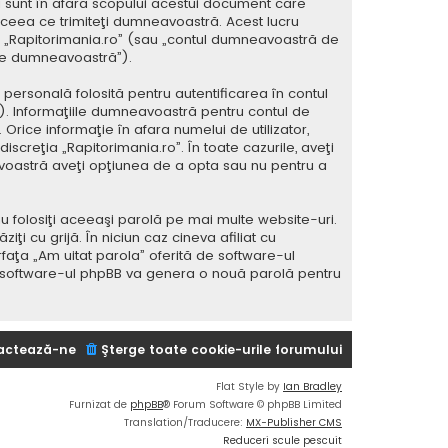
 sunt în afara scopului acestui document care
 ceea ce trimiteţi dumneavoastră. Acest lucru
 la „Rapitorimania.ro” (sau „contul dumneavoastră de
ele dumneavoastră”).
ersonală folosită pentru autentificarea în contul
 Informaţiile dumneavoastră pentru contul de
 Orice informaţie în afara numelui de utilizator,
iscreţia „Rapitorimania.ro”. În toate cazurile, aveţi
avoastră aveţi opţiunea de a opta sau nu pentru a
u folosiţi aceeaşi parolă pe mai multe website-uri.
i cu grijă. În niciun caz cineva afiliat cu
rfaţa „Am uitat parola” oferită de software-ul
i software-ul phpBB va genera o nouă parolă pentru
actează-ne
Şterge toate cookie-urile forumului
Flat Style by
Ian Bradley
Furnizat de
phpBB
® Forum Software © phpBB Limited
Translation/Traducere:
MX-Publisher CMS
Reduceri scule pescuit