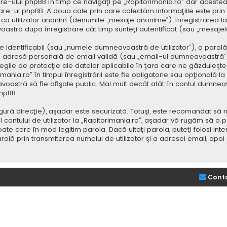
e-ului phpBB în timp ce navigaţi pe „Rapitorimania.ro” dar acestea
re-ul phpBB. A doua cale prin care colectăm informaţiile este prin
saj ca utilizator anonim (denumite „mesaje anonime”), înregistrarea
voastră după înregistrare cât timp sunteţi autentificat (sau „mesaj
dentificabil (sau „numele dumneavoastră de utilizator”), o parolă p
adresă personală de email validă (sau „email-ul dumneavoastră”).
 legile de protecţie ale datelor aplicabile în ţara care ne găzduieşte.
nia.ro” în timpul înregistrării este fie obligatorie sau opţională la d
voastră să fie afişate public. Mai mult decât atât, în contul dumne
hpBB.
ură direcţie), aşadar este securizată. Totuşi, este recomandat să n
ntului de utilizator la „Rapitorimania.ro”, aşadar vă rugăm să o păziţ
ate cere în mod legitim parola. Dacă uitaţi parola, puteţi folosi inte
lă prin transmiterea numelui de utilizator şi a adresei email, apo
Cont