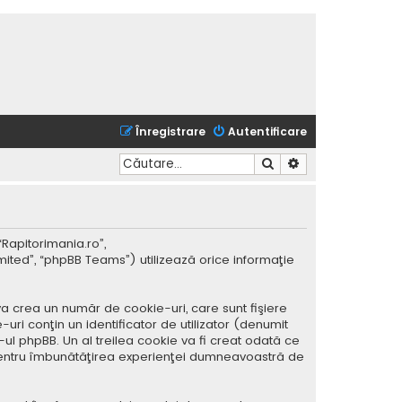
Înregistrare
Autentificare
Căutare
Căutare avansată
“Rapitorimania.ro”,
mited”, “phpBB Teams”) utilizează orice informaţie
a crea un număr de cookie-uri, care sunt fişiere
ri conţin un identificator de utilizator (denumit
ul phpBB. Un al treilea cookie va fi creat odată ce
ar pentru îmbunătăţirea experienţei dumneavoastră de