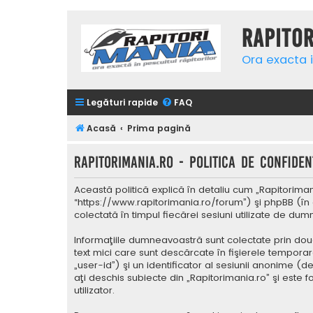
Rapito
Ora exacta i
Legături rapide
FAQ
Acasă
Prima pagină
Rapitorimania.ro - Politica de confidenţ
Această politică explică în detaliu cum „Rapitorimani
“https://www.rapitorimania.ro/forum”) şi phpBB (în 
colectată în timpul fiecărei sesiuni utilizate de du
Informaţiile dumneavoastră sunt colectate prin două
text mici care sunt descărcate în fişierele tempora
„user-id”) şi un identificator al sesiunii anonime 
aţi deschis subiecte din „Rapitorimania.ro” şi este 
utilizator.