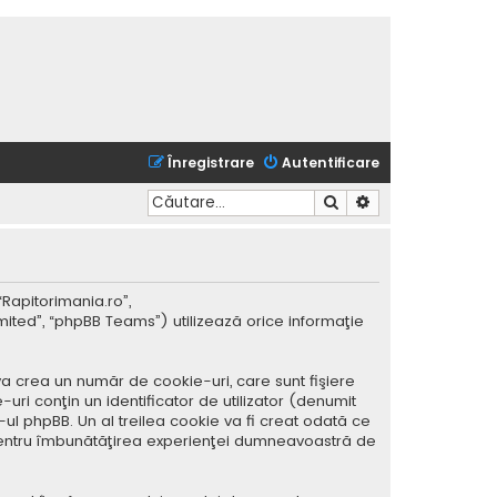
Înregistrare
Autentificare
Căutare
Căutare avansată
“Rapitorimania.ro”,
mited”, “phpBB Teams”) utilizează orice informaţie
a crea un număr de cookie-uri, care sunt fişiere
ri conţin un identificator de utilizator (denumit
ul phpBB. Un al treilea cookie va fi creat odată ce
ar pentru îmbunătăţirea experienţei dumneavoastră de