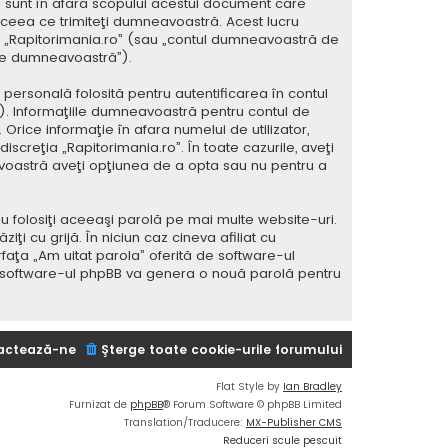
 sunt în afara scopului acestui document care
 ceea ce trimiteţi dumneavoastră. Acest lucru
 la „Rapitorimania.ro” (sau „contul dumneavoastră de
ele dumneavoastră”).
ersonală folosită pentru autentificarea în contul
 Informaţiile dumneavoastră pentru contul de
 Orice informaţie în afara numelui de utilizator,
iscreţia „Rapitorimania.ro”. În toate cazurile, aveţi
avoastră aveţi opţiunea de a opta sau nu pentru a
u folosiţi aceeaşi parolă pe mai multe website-uri.
i cu grijă. În niciun caz cineva afiliat cu
rfaţa „Am uitat parola” oferită de software-ul
i software-ul phpBB va genera o nouă parolă pentru
actează-ne
Şterge toate cookie-urile forumului
Flat Style by
Ian Bradley
Furnizat de
phpBB
® Forum Software © phpBB Limited
Translation/Traducere:
MX-Publisher CMS
Reduceri scule pescuit