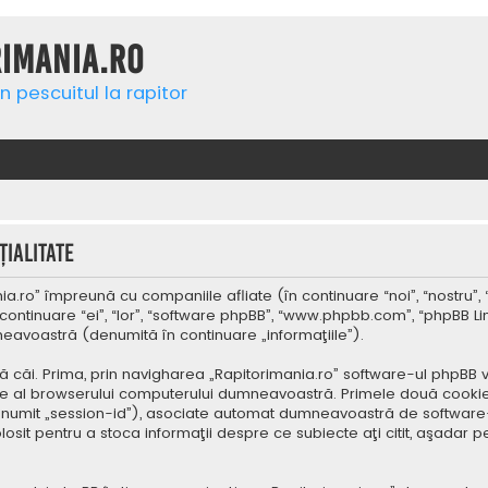
rimania.ro
n pescuitul la rapitor
ialitate
a.ro” împreună cu companiile afliate (în continuare “noi”, “nostru”, 
continuare “ei”, “lor”, “software phpBB”, “www.phpbb.com”, “phpBB Li
mneavoastră (denumită în continuare „informaţiile”).
 căi. Prima, prin navigharea „Rapitorimania.ro” software-ul phpBB v
re al browserului computerului dumneavoastră. Primele două cookie-u
(denumit „session-id”), asociate automat dumneavoastră de software-
folosit pentru a stoca informaţii despre ce subiecte aţi citit, aşad