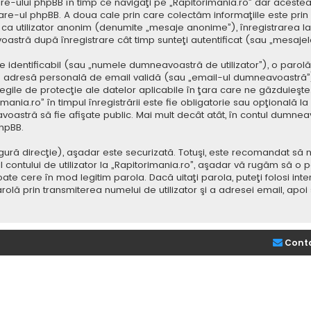
e-ului phpBB în timp ce navigaţi pe „Rapitorimania.ro” dar acestea
re-ul phpBB. A doua cale prin care colectăm informaţiile este prin
saj ca utilizator anonim (denumite „mesaje anonime”), înregistrarea
voastră după înregistrare cât timp sunteţi autentificat (sau „mesaj
dentificabil (sau „numele dumneavoastră de utilizator”), o parolă p
adresă personală de email validă (sau „email-ul dumneavoastră”).
 legile de protecţie ale datelor aplicabile în ţara care ne găzduieşte.
nia.ro” în timpul înregistrării este fie obligatorie sau opţională la d
voastră să fie afişate public. Mai mult decât atât, în contul dumne
hpBB.
ură direcţie), aşadar este securizată. Totuşi, este recomandat să n
ntului de utilizator la „Rapitorimania.ro”, aşadar vă rugăm să o păziţ
ate cere în mod legitim parola. Dacă uitaţi parola, puteţi folosi inte
lă prin transmiterea numelui de utilizator şi a adresei email, apo
Cont