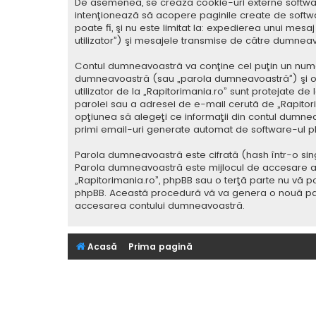
De asemenea, se crează cookie-uri externe softwar
intenţionează să acopere paginile create de softwa
poate fi, şi nu este limitat la: expedierea unui me
utilizator”) şi mesajele transmise de către dumnea
Contul dumneavoastră va conţine cel puţin un nume i
dumneavoastră (sau „parola dumneavoastră”) şi o 
utilizator de la „Rapitorimania.ro” sunt protejate de
parolei sau a adresei de e-mail cerută de „Rapitorima
opţiunea să alegeţi ce informaţii din contul dumnea
primi email-uri generate automat de software-ul p
Parola dumneavoastră este cifrată (hash într-o sing
Parola dumneavoastră este mijlocul de accesare al co
„Rapitorimania.ro”, phpBB sau o terţă parte nu vă po
phpBB. Această procedură vă va genera o nouă paro
accesarea contului dumneavoastră.
Acasă
Prima pagină