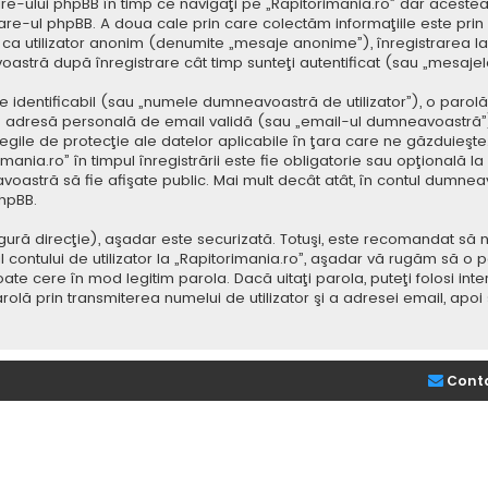
e-ului phpBB în timp ce navigaţi pe „Rapitorimania.ro” dar acestea
re-ul phpBB. A doua cale prin care colectăm informaţiile este prin
saj ca utilizator anonim (denumite „mesaje anonime”), înregistrarea
voastră după înregistrare cât timp sunteţi autentificat (sau „mesaj
dentificabil (sau „numele dumneavoastră de utilizator”), o parolă p
adresă personală de email validă (sau „email-ul dumneavoastră”).
 legile de protecţie ale datelor aplicabile în ţara care ne găzduieşte.
nia.ro” în timpul înregistrării este fie obligatorie sau opţională la d
voastră să fie afişate public. Mai mult decât atât, în contul dumne
hpBB.
ură direcţie), aşadar este securizată. Totuşi, este recomandat să n
ntului de utilizator la „Rapitorimania.ro”, aşadar vă rugăm să o păziţ
ate cere în mod legitim parola. Dacă uitaţi parola, puteţi folosi inte
lă prin transmiterea numelui de utilizator şi a adresei email, apo
Cont