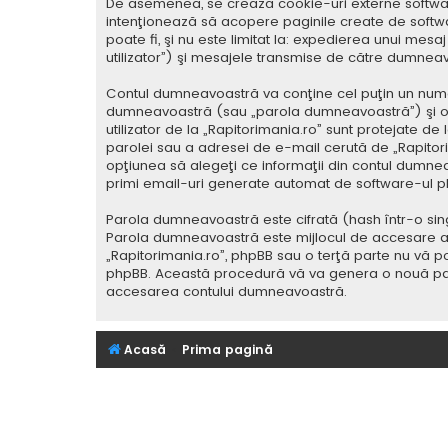
De asemenea, se crează cookie-uri externe softwar
intenţionează să acopere paginile create de softwa
poate fi, şi nu este limitat la: expedierea unui me
utilizator”) şi mesajele transmise de către dumnea
Contul dumneavoastră va conţine cel puţin un nume i
dumneavoastră (sau „parola dumneavoastră”) şi o 
utilizator de la „Rapitorimania.ro” sunt protejate de
parolei sau a adresei de e-mail cerută de „Rapitorima
opţiunea să alegeţi ce informaţii din contul dumnea
primi email-uri generate automat de software-ul p
Parola dumneavoastră este cifrată (hash într-o sing
Parola dumneavoastră este mijlocul de accesare al co
„Rapitorimania.ro”, phpBB sau o terţă parte nu vă po
phpBB. Această procedură vă va genera o nouă paro
accesarea contului dumneavoastră.
Acasă
Prima pagină