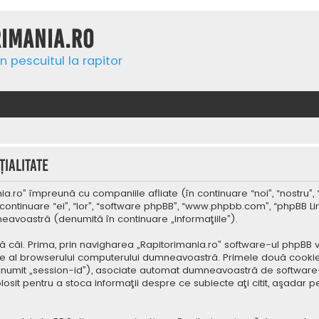
rimania.ro
n pescuitul la rapitor
ialitate
a.ro” împreună cu companiile afliate (în continuare “noi”, “nostru”, 
continuare “ei”, “lor”, “software phpBB”, “www.phpbb.com”, “phpBB Li
mneavoastră (denumită în continuare „informaţiile”).
 căi. Prima, prin navigharea „Rapitorimania.ro” software-ul phpBB v
re al browserului computerului dumneavoastră. Primele două cookie-u
(denumit „session-id”), asociate automat dumneavoastră de software-
folosit pentru a stoca informaţii despre ce subiecte aţi citit, aşad