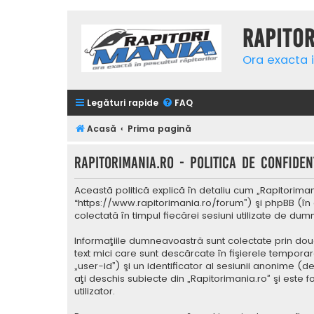
Rapito
Ora exacta i
Legături rapide
FAQ
Acasă
Prima pagină
Rapitorimania.ro - Politica de confidenţ
Această politică explică în detaliu cum „Rapitorimani
“https://www.rapitorimania.ro/forum”) şi phpBB (în 
colectată în timpul fiecărei sesiuni utilizate de du
Informaţiile dumneavoastră sunt colectate prin două
text mici care sunt descărcate în fişierele tempora
„user-id”) şi un identificator al sesiunii anonime 
aţi deschis subiecte din „Rapitorimania.ro” şi este 
utilizator.