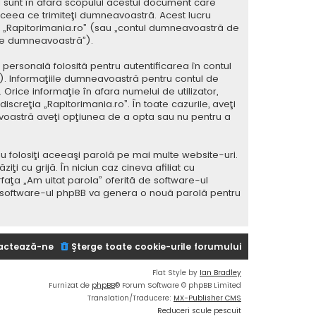
 sunt în afara scopului acestui document care
 ceea ce trimiteţi dumneavoastră. Acest lucru
 la „Rapitorimania.ro” (sau „contul dumneavoastră de
ele dumneavoastră”).
ersonală folosită pentru autentificarea în contul
 Informaţiile dumneavoastră pentru contul de
 Orice informaţie în afara numelui de utilizator,
iscreţia „Rapitorimania.ro”. În toate cazurile, aveţi
avoastră aveţi opţiunea de a opta sau nu pentru a
u folosiţi aceeaşi parolă pe mai multe website-uri.
i cu grijă. În niciun caz cineva afiliat cu
rfaţa „Am uitat parola” oferită de software-ul
i software-ul phpBB va genera o nouă parolă pentru
actează-ne
Şterge toate cookie-urile forumului
Flat Style by
Ian Bradley
Furnizat de
phpBB
® Forum Software © phpBB Limited
Translation/Traducere:
MX-Publisher CMS
Reduceri scule pescuit