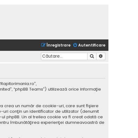
Înregistrare
Autentificare
Căutare
Căutare avansată
“Rapitorimania.ro”,
mited”, “phpBB Teams”) utilizează orice informaţie
a crea un număr de cookie-uri, care sunt fişiere
ri conţin un identificator de utilizator (denumit
ul phpBB. Un al treilea cookie va fi creat odată ce
ar pentru îmbunătăţirea experienţei dumneavoastră de