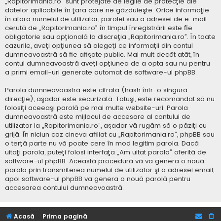
„Rapitorimania.ro” sunt protejate de legile de protecţie ale
datelor aplicabile în ţara care ne găzduieşte. Orice informaţie
în afara numelui de utilizator, parolei sau a adresei de e-mail
cerută de „Rapitorimania.ro” în timpul înregistrării este fie
obligatorie sau opţională la discreţia „Rapitorimania.ro”. În toate
cazurile, aveţi opţiunea să alegeţi ce informaţii din contul
dumneavoastră să fie afişate public. Mai mult decât atât, în
contul dumneavoastră aveţi opţiunea de a opta sau nu pentru
a primi email-uri generate automat de software-ul phpBB.
Parola dumneavoastră este cifrată (hash într-o singură
direcţie), aşadar este securizată. Totuşi, este recomandat să nu
folosiţi aceeaşi parolă pe mai multe website-uri. Parola
dumneavoastră este mijlocul de accesare al contului de
utilizator la „Rapitorimania.ro”, aşadar vă rugăm să o păziţi cu
grijă. În niciun caz cineva afiliat cu „Rapitorimania.ro”, phpBB sau
o terţă parte nu vă poate cere în mod legitim parola. Dacă
uitaţi parola, puteţi folosi interfaţa „Am uitat parola” oferită de
software-ul phpBB. Această procedură vă va genera o nouă
parolă prin transmiterea numelui de utilizator şi a adresei email,
apoi software-ul phpBB va genera o nouă parolă pentru
accesarea contului dumneavoastră.
Acasă
Prima pagină