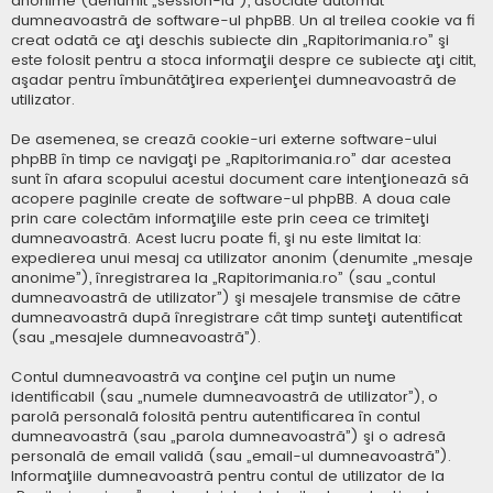
anonime (denumit „session-id”), asociate automat
dumneavoastră de software-ul phpBB. Un al treilea cookie va fi
creat odată ce aţi deschis subiecte din „Rapitorimania.ro” şi
este folosit pentru a stoca informaţii despre ce subiecte aţi citit,
aşadar pentru îmbunătăţirea experienţei dumneavoastră de
utilizator.
De asemenea, se crează cookie-uri externe software-ului
phpBB în timp ce navigaţi pe „Rapitorimania.ro” dar acestea
sunt în afara scopului acestui document care intenţionează să
acopere paginile create de software-ul phpBB. A doua cale
prin care colectăm informaţiile este prin ceea ce trimiteţi
dumneavoastră. Acest lucru poate fi, şi nu este limitat la:
expedierea unui mesaj ca utilizator anonim (denumite „mesaje
anonime”), înregistrarea la „Rapitorimania.ro” (sau „contul
dumneavoastră de utilizator”) şi mesajele transmise de către
dumneavoastră după înregistrare cât timp sunteţi autentificat
(sau „mesajele dumneavoastră”).
Contul dumneavoastră va conţine cel puţin un nume
identificabil (sau „numele dumneavoastră de utilizator”), o
parolă personală folosită pentru autentificarea în contul
dumneavoastră (sau „parola dumneavoastră”) şi o adresă
personală de email validă (sau „email-ul dumneavoastră”).
Informaţiile dumneavoastră pentru contul de utilizator de la