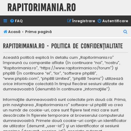
Rapitorimania.ro
FAQ
Înregistrare
Autentificare
C
Acasă
Prima pagină
ă
Rapitorimania.ro - Politica de confidenţialitate
u
t
Această politică explică în detaliu cum „Rapitorimania.ro”
a
împreună cu companiile afliate (în continuare “noi”, “nostru”,
“Rapitorimania.ro”, “https://www.rapitorimania.ro/forum”) şi
r
phpBB (în continuare “ei”, “lor”, “software phpBB”,
e
“www.phpbb.com”, “phpBB Limited”, “phpBB Teams”) utilizează
orice informaţie colectată în timpul fiecărei sesiuni utilizate de
dumneavoastră (denumită în continuare „informaţiile”).
Informaţiile dumneavoastră sunt colectate prin două căi. Prima,
prin navigharea „Rapitorimania.ro” software-ul phpBB va crea
un număr de cookie-uri, care sunt fişiere text mici care sunt
descărcate în fişierele temporare al browserului computerului
dumneavoastră. Primele două cookie-uri conţin un identificator
de utilizator (denumit „user-id”) şi un identificator al sesiunii