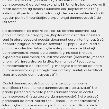
anonime (denumit „session-id”), asociate automat
dumneavoastră de software-ul phpBB. Un al treilea cookie va fi
creat odată ce aţi deschis subiecte din „Rapitorimania.ro” şi
este folosit pentru a stoca informaţii despre ce subiecte aţi citit,
aşadar pentru îmbunătăţirea experienţei dumneavoastră de
utilizator.
De asemenea, se crează cookie-uri externe software-ului
phpBB în timp ce navigaţi pe „Rapitorimania.ro” dar acestea
sunt în afara scopului acestui document care intenţionează să
acopere paginile create de software-ul phpBB. A doua cale
prin care colectăm informaţiile este prin ceea ce trimiteţi
dumneavoastră. Acest lucru poate fi, şi nu este limitat la:
expedierea unui mesaj ca utilizator anonim (denumite „mesaje
anonime”), înregistrarea la „Rapitorimania.ro” (sau „contul
dumneavoastră de utilizator”) şi mesajele transmise de către
dumneavoastră după înregistrare cât timp sunteţi autentificat
(sau „mesajele dumneavoastră”).
Contul dumneavoastră va conţine cel puţin un nume
identificabil (sau „numele dumneavoastră de utilizator”), o
parolă personală folosită pentru autentificarea în contul
dumneavoastră (sau „parola dumneavoastră”) şi o adresă
personală de email validă (sau „email-ul dumneavoastră”).
Informaţiile dumneavoastră pentru contul de utilizator de la