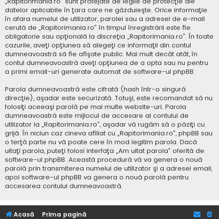
„Rapitorimania.ro” sunt protejate de legile de protecţie ale
datelor aplicabile în ţara care ne găzduieşte. Orice informaţie
în afara numelui de utilizator, parolei sau a adresei de e-mail
cerută de „Rapitorimania.ro” în timpul înregistrării este fie
obligatorie sau opţională la discreţia „Rapitorimania.ro”. În toate
cazurile, aveţi opţiunea să alegeţi ce informaţii din contul
dumneavoastră să fie afişate public. Mai mult decât atât, în
contul dumneavoastră aveţi opţiunea de a opta sau nu pentru
a primi email-uri generate automat de software-ul phpBB.
Parola dumneavoastră este cifrată (hash într-o singură
direcţie), aşadar este securizată. Totuşi, este recomandat să nu
folosiţi aceeaşi parolă pe mai multe website-uri. Parola
dumneavoastră este mijlocul de accesare al contului de
utilizator la „Rapitorimania.ro”, aşadar vă rugăm să o păziţi cu
grijă. În niciun caz cineva afiliat cu „Rapitorimania.ro”, phpBB sau
o terţă parte nu vă poate cere în mod legitim parola. Dacă
uitaţi parola, puteţi folosi interfaţa „Am uitat parola” oferită de
software-ul phpBB. Această procedură vă va genera o nouă
parolă prin transmiterea numelui de utilizator şi a adresei email,
apoi software-ul phpBB va genera o nouă parolă pentru
accesarea contului dumneavoastră.
Acasă
Prima pagină