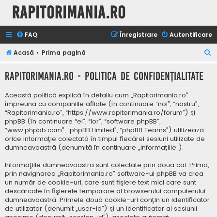
Rapitorimania.ro
FAQ
Înregistrare
Autentificare
C
Acasă
Prima pagină
ă
Rapitorimania.ro - Politica de confidenţialitate
u
t
Această politică explică în detaliu cum „Rapitorimania.ro”
a
împreună cu companiile afliate (în continuare “noi”, “nostru”,
“Rapitorimania.ro”, “https://www.rapitorimania.ro/forum”) şi
r
phpBB (în continuare “ei”, “lor”, “software phpBB”,
e
“www.phpbb.com”, “phpBB Limited”, “phpBB Teams”) utilizează
orice informaţie colectată în timpul fiecărei sesiuni utilizate de
dumneavoastră (denumită în continuare „informaţiile”).
Informaţiile dumneavoastră sunt colectate prin două căi. Prima,
prin navigharea „Rapitorimania.ro” software-ul phpBB va crea
un număr de cookie-uri, care sunt fişiere text mici care sunt
descărcate în fişierele temporare al browserului computerului
dumneavoastră. Primele două cookie-uri conţin un identificator
de utilizator (denumit „user-id”) şi un identificator al sesiunii