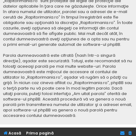
„Rapitorimania.ro” sunt protejate de legile de protecţie ale
datelor aplicabile în ţara care ne găzduieşte. Orice informaţie
în afara numelui de utilizator, parolei sau a adresei de e-mail
cerută de „Rapitorimania.ro” în timpul înregistrării este fie
obligatorie sau opţională la discreţia „Rapitorimania.ro”. În toate
cazurile, aveţi opţiunea să alegeţi ce informaţii din contul
dumneavoastră să fie afişate public. Mai mult decât atât, în
contul dumneavoastră aveţi opţiunea de a opta sau nu pentru
a primi email-uri generate automat de software-ul phpBB.
Parola dumneavoastră este cifrată (hash într-o singură
direcţie), aşadar este securizată. Totuşi, este recomandat să nu
folosiţi aceeaşi parolă pe mai multe website-uri. Parola
dumneavoastră este mijlocul de accesare al contului de
utilizator la „Rapitorimania.ro”, aşadar vă rugăm să o păziţi cu
grijă. În niciun caz cineva afiliat cu „Rapitorimania.ro”, phpBB sau
o terţă parte nu vă poate cere în mod legitim parola. Dacă
uitaţi parola, puteţi folosi interfaţa „Am uitat parola” oferită de
software-ul phpBB. Această procedură vă va genera o nouă
parolă prin transmiterea numelui de utilizator şi a adresei email,
apoi software-ul phpBB va genera o nouă parolă pentru
accesarea contului dumneavoastră.
Acasă
Prima pagină