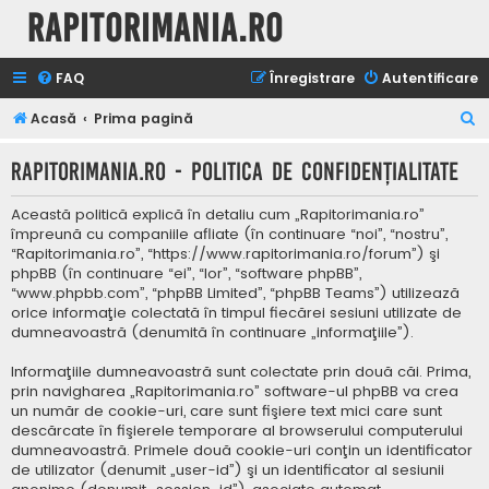
Rapitorimania.ro
FAQ
Înregistrare
Autentificare
C
Acasă
Prima pagină
ă
Rapitorimania.ro - Politica de confidenţialitate
u
t
Această politică explică în detaliu cum „Rapitorimania.ro”
a
împreună cu companiile afliate (în continuare “noi”, “nostru”,
“Rapitorimania.ro”, “https://www.rapitorimania.ro/forum”) şi
r
phpBB (în continuare “ei”, “lor”, “software phpBB”,
e
“www.phpbb.com”, “phpBB Limited”, “phpBB Teams”) utilizează
orice informaţie colectată în timpul fiecărei sesiuni utilizate de
dumneavoastră (denumită în continuare „informaţiile”).
Informaţiile dumneavoastră sunt colectate prin două căi. Prima,
prin navigharea „Rapitorimania.ro” software-ul phpBB va crea
un număr de cookie-uri, care sunt fişiere text mici care sunt
descărcate în fişierele temporare al browserului computerului
dumneavoastră. Primele două cookie-uri conţin un identificator
de utilizator (denumit „user-id”) şi un identificator al sesiunii