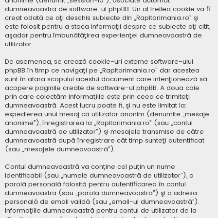
anonime (denumit „session-id”), asociate automat
dumneavoastră de software-ul phpBB. Un al treilea cookie va fi
creat odată ce aţi deschis subiecte din „Rapitorimania.ro” şi
este folosit pentru a stoca informaţii despre ce subiecte aţi citit,
aşadar pentru îmbunătăţirea experienţei dumneavoastră de
utilizator.
De asemenea, se crează cookie-uri externe software-ului
phpBB în timp ce navigaţi pe „Rapitorimania.ro” dar acestea
sunt în afara scopului acestui document care intenţionează să
acopere paginile create de software-ul phpBB. A doua cale
prin care colectăm informaţiile este prin ceea ce trimiteţi
dumneavoastră. Acest lucru poate fi, şi nu este limitat la:
expedierea unui mesaj ca utilizator anonim (denumite „mesaje
anonime”), înregistrarea la „Rapitorimania.ro” (sau „contul
dumneavoastră de utilizator”) şi mesajele transmise de către
dumneavoastră după înregistrare cât timp sunteţi autentificat
(sau „mesajele dumneavoastră”).
Contul dumneavoastră va conţine cel puţin un nume
identificabil (sau „numele dumneavoastră de utilizator”), o
parolă personală folosită pentru autentificarea în contul
dumneavoastră (sau „parola dumneavoastră”) şi o adresă
personală de email validă (sau „email-ul dumneavoastră”).
Informaţiile dumneavoastră pentru contul de utilizator de la