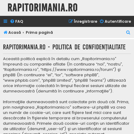
Rapitorimania.ro
FAQ
Înregistrare
Autentificare
C
Acasă
Prima pagină
ă
Rapitorimania.ro - Politica de confidenţialitate
u
t
Această politică explică în detaliu cum „Rapitorimania.ro”
a
împreună cu companiile afliate (în continuare “noi”, “nostru”,
“Rapitorimania.ro”, “https://www.rapitorimania.ro/forum”) şi
r
phpBB (în continuare “ei”, “lor”, “software phpBB”,
e
“www.phpbb.com”, “phpBB Limited”, “phpBB Teams”) utilizează
orice informaţie colectată în timpul fiecărei sesiuni utilizate de
dumneavoastră (denumită în continuare „informaţiile”).
Informaţiile dumneavoastră sunt colectate prin două căi. Prima,
prin navigharea „Rapitorimania.ro” software-ul phpBB va crea
un număr de cookie-uri, care sunt fişiere text mici care sunt
descărcate în fişierele temporare al browserului computerului
dumneavoastră. Primele două cookie-uri conţin un identificator
de utilizator (denumit „user-id”) şi un identificator al sesiunii