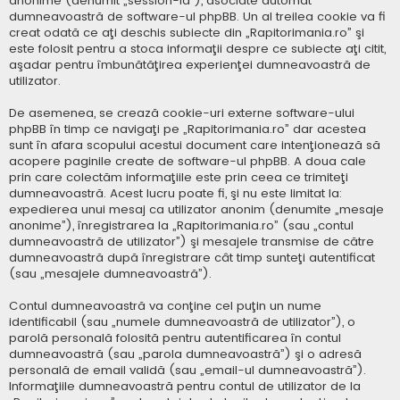
anonime (denumit „session-id”), asociate automat
dumneavoastră de software-ul phpBB. Un al treilea cookie va fi
creat odată ce aţi deschis subiecte din „Rapitorimania.ro” şi
este folosit pentru a stoca informaţii despre ce subiecte aţi citit,
aşadar pentru îmbunătăţirea experienţei dumneavoastră de
utilizator.
De asemenea, se crează cookie-uri externe software-ului
phpBB în timp ce navigaţi pe „Rapitorimania.ro” dar acestea
sunt în afara scopului acestui document care intenţionează să
acopere paginile create de software-ul phpBB. A doua cale
prin care colectăm informaţiile este prin ceea ce trimiteţi
dumneavoastră. Acest lucru poate fi, şi nu este limitat la:
expedierea unui mesaj ca utilizator anonim (denumite „mesaje
anonime”), înregistrarea la „Rapitorimania.ro” (sau „contul
dumneavoastră de utilizator”) şi mesajele transmise de către
dumneavoastră după înregistrare cât timp sunteţi autentificat
(sau „mesajele dumneavoastră”).
Contul dumneavoastră va conţine cel puţin un nume
identificabil (sau „numele dumneavoastră de utilizator”), o
parolă personală folosită pentru autentificarea în contul
dumneavoastră (sau „parola dumneavoastră”) şi o adresă
personală de email validă (sau „email-ul dumneavoastră”).
Informaţiile dumneavoastră pentru contul de utilizator de la