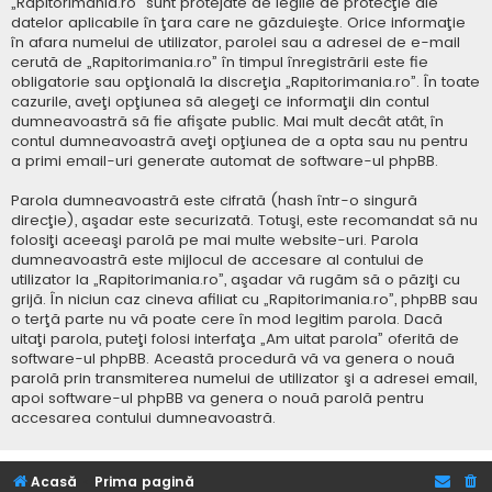
„Rapitorimania.ro” sunt protejate de legile de protecţie ale
datelor aplicabile în ţara care ne găzduieşte. Orice informaţie
în afara numelui de utilizator, parolei sau a adresei de e-mail
cerută de „Rapitorimania.ro” în timpul înregistrării este fie
obligatorie sau opţională la discreţia „Rapitorimania.ro”. În toate
cazurile, aveţi opţiunea să alegeţi ce informaţii din contul
dumneavoastră să fie afişate public. Mai mult decât atât, în
contul dumneavoastră aveţi opţiunea de a opta sau nu pentru
a primi email-uri generate automat de software-ul phpBB.
Parola dumneavoastră este cifrată (hash într-o singură
direcţie), aşadar este securizată. Totuşi, este recomandat să nu
folosiţi aceeaşi parolă pe mai multe website-uri. Parola
dumneavoastră este mijlocul de accesare al contului de
utilizator la „Rapitorimania.ro”, aşadar vă rugăm să o păziţi cu
grijă. În niciun caz cineva afiliat cu „Rapitorimania.ro”, phpBB sau
o terţă parte nu vă poate cere în mod legitim parola. Dacă
uitaţi parola, puteţi folosi interfaţa „Am uitat parola” oferită de
software-ul phpBB. Această procedură vă va genera o nouă
parolă prin transmiterea numelui de utilizator şi a adresei email,
apoi software-ul phpBB va genera o nouă parolă pentru
accesarea contului dumneavoastră.
Acasă
Prima pagină