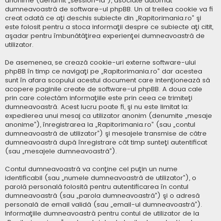
anonime (denumit „session-id”), asociate automat
dumneavoastră de software-ul phpBB. Un al treilea cookie va fi
creat odată ce aţi deschis subiecte din „Rapitorimania.ro” şi
este folosit pentru a stoca informaţii despre ce subiecte aţi citit,
aşadar pentru îmbunătăţirea experienţei dumneavoastră de
utilizator.
De asemenea, se crează cookie-uri externe software-ului
phpBB în timp ce navigaţi pe „Rapitorimania.ro” dar acestea
sunt în afara scopului acestui document care intenţionează să
acopere paginile create de software-ul phpBB. A doua cale
prin care colectăm informaţiile este prin ceea ce trimiteţi
dumneavoastră. Acest lucru poate fi, şi nu este limitat la:
expedierea unui mesaj ca utilizator anonim (denumite „mesaje
anonime”), înregistrarea la „Rapitorimania.ro” (sau „contul
dumneavoastră de utilizator”) şi mesajele transmise de către
dumneavoastră după înregistrare cât timp sunteţi autentificat
(sau „mesajele dumneavoastră”).
Contul dumneavoastră va conţine cel puţin un nume
identificabil (sau „numele dumneavoastră de utilizator”), o
parolă personală folosită pentru autentificarea în contul
dumneavoastră (sau „parola dumneavoastră”) şi o adresă
personală de email validă (sau „email-ul dumneavoastră”).
Informaţiile dumneavoastră pentru contul de utilizator de la