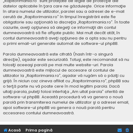
„Rapitorimania.ro” sunt protejate de legile de protecţie ale
datelor aplicabile în ţara care ne găzduieşte. Orice informaţie
în afara numelui de utilizator, parolei sau a adresei de e-mail
cerută de „Rapitorimania.ro” în timpul înregistrării este fie
obligatorie sau opţională la discreţia „Rapitorimania.ro”. În toate
cazurile, aveţi opţiunea să alegeţi ce informaţii din contul
dumneavoastră să fie afişate public. Mai mult decât atât, în
contul dumneavoastră aveţi opţiunea de a opta sau nu pentru
a primi email-uri generate automat de software-ul phpBB.
Parola dumneavoastră este cifrată (hash într-o singură
direcţie), aşadar este securizată. Totuşi, este recomandat să nu
folosiţi aceeaşi parolă pe mai multe website-uri. Parola
dumneavoastră este mijlocul de accesare al contului de
utilizator la „Rapitorimania.ro”, aşadar vă rugăm să o păziţi cu
grijă. În niciun caz cineva afiliat cu „Rapitorimania.ro”, phpBB sau
o terţă parte nu vă poate cere în mod legitim parola. Dacă
uitaţi parola, puteţi folosi interfaţa „Am uitat parola” oferită de
software-ul phpBB. Această procedură vă va genera o nouă
parolă prin transmiterea numelui de utilizator şi a adresei email,
apoi software-ul phpBB va genera o nouă parolă pentru
accesarea contului dumneavoastră.
Acasă
Prima pagină