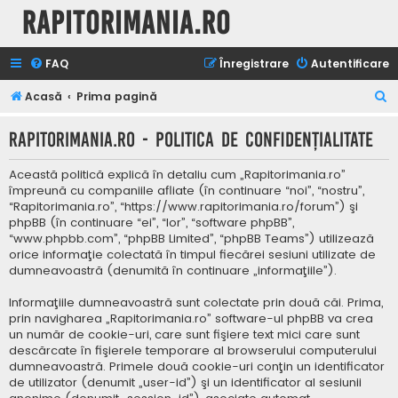
Rapitorimania.ro
FAQ
Înregistrare
Autentificare
C
Acasă
Prima pagină
ă
Rapitorimania.ro - Politica de confidenţialitate
u
t
Această politică explică în detaliu cum „Rapitorimania.ro”
a
împreună cu companiile afliate (în continuare “noi”, “nostru”,
“Rapitorimania.ro”, “https://www.rapitorimania.ro/forum”) şi
r
phpBB (în continuare “ei”, “lor”, “software phpBB”,
e
“www.phpbb.com”, “phpBB Limited”, “phpBB Teams”) utilizează
orice informaţie colectată în timpul fiecărei sesiuni utilizate de
dumneavoastră (denumită în continuare „informaţiile”).
Informaţiile dumneavoastră sunt colectate prin două căi. Prima,
prin navigharea „Rapitorimania.ro” software-ul phpBB va crea
un număr de cookie-uri, care sunt fişiere text mici care sunt
descărcate în fişierele temporare al browserului computerului
dumneavoastră. Primele două cookie-uri conţin un identificator
de utilizator (denumit „user-id”) şi un identificator al sesiunii