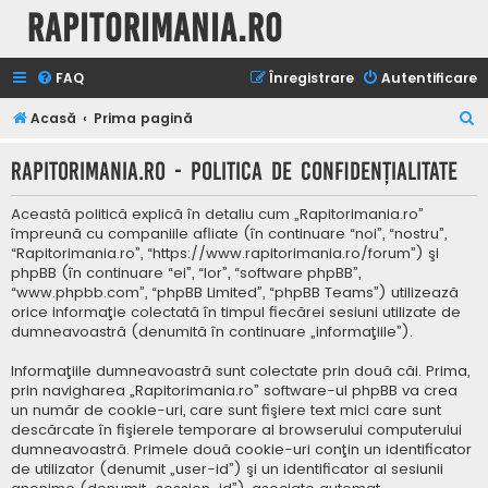
Rapitorimania.ro
FAQ
Înregistrare
Autentificare
C
Acasă
Prima pagină
ă
Rapitorimania.ro - Politica de confidenţialitate
u
t
Această politică explică în detaliu cum „Rapitorimania.ro”
a
împreună cu companiile afliate (în continuare “noi”, “nostru”,
“Rapitorimania.ro”, “https://www.rapitorimania.ro/forum”) şi
r
phpBB (în continuare “ei”, “lor”, “software phpBB”,
e
“www.phpbb.com”, “phpBB Limited”, “phpBB Teams”) utilizează
orice informaţie colectată în timpul fiecărei sesiuni utilizate de
dumneavoastră (denumită în continuare „informaţiile”).
Informaţiile dumneavoastră sunt colectate prin două căi. Prima,
prin navigharea „Rapitorimania.ro” software-ul phpBB va crea
un număr de cookie-uri, care sunt fişiere text mici care sunt
descărcate în fişierele temporare al browserului computerului
dumneavoastră. Primele două cookie-uri conţin un identificator
de utilizator (denumit „user-id”) şi un identificator al sesiunii