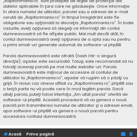
„Rapitorimania.ro” sunt protejate de legile de protecţie ale
datelor aplicabile în ţara care ne găzduieşte. Orice informaţie
în afara numelui de utilizator, parolei sau a adresei de e-mail
cerută de „Rapitorimania.ro” în timpul înregistrării este fie
obligatorie sau opţională la discreţia „Rapitorimania.ro”. În toate
cazurile, aveţi opţiunea să alegeţi ce informaţii din contul
dumneavoastră să fie afişate public. Mai mult decât atât, în
contul dumneavoastră aveţi opţiunea de a opta sau nu pentru
a primi email-uri generate automat de software-ul phpBB.
Parola dumneavoastră este cifrată (hash într-o singură
direcţie), aşadar este securizată. Totuşi, este recomandat să nu
folosiţi aceeaşi parolă pe mai multe website-uri. Parola
dumneavoastră este mijlocul de accesare al contului de
utilizator la „Rapitorimania.ro”, aşadar vă rugăm să o păziţi cu
grijă. În niciun caz cineva afiliat cu „Rapitorimania.ro”, phpBB sau
o terţă parte nu vă poate cere în mod legitim parola. Dacă
uitaţi parola, puteţi folosi interfaţa „Am uitat parola” oferită de
software-ul phpBB. Această procedură vă va genera o nouă
parolă prin transmiterea numelui de utilizator şi a adresei email,
apoi software-ul phpBB va genera o nouă parolă pentru
accesarea contului dumneavoastră.
Acasă
Prima pagină