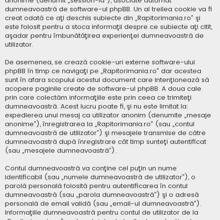
anonime (denumit „session-id”), asociate automat
dumneavoastră de software-ul phpBB. Un al treilea cookie va fi
creat odată ce aţi deschis subiecte din „Rapitorimania.ro” şi
este folosit pentru a stoca informaţii despre ce subiecte aţi citit,
aşadar pentru îmbunătăţirea experienţei dumneavoastră de
utilizator.
De asemenea, se crează cookie-uri externe software-ului
phpBB în timp ce navigaţi pe „Rapitorimania.ro” dar acestea
sunt în afara scopului acestui document care intenţionează să
acopere paginile create de software-ul phpBB. A doua cale
prin care colectăm informaţiile este prin ceea ce trimiteţi
dumneavoastră. Acest lucru poate fi, şi nu este limitat la:
expedierea unui mesaj ca utilizator anonim (denumite „mesaje
anonime”), înregistrarea la „Rapitorimania.ro” (sau „contul
dumneavoastră de utilizator”) şi mesajele transmise de către
dumneavoastră după înregistrare cât timp sunteţi autentificat
(sau „mesajele dumneavoastră”).
Contul dumneavoastră va conţine cel puţin un nume
identificabil (sau „numele dumneavoastră de utilizator”), o
parolă personală folosită pentru autentificarea în contul
dumneavoastră (sau „parola dumneavoastră”) şi o adresă
personală de email validă (sau „email-ul dumneavoastră”).
Informaţiile dumneavoastră pentru contul de utilizator de la