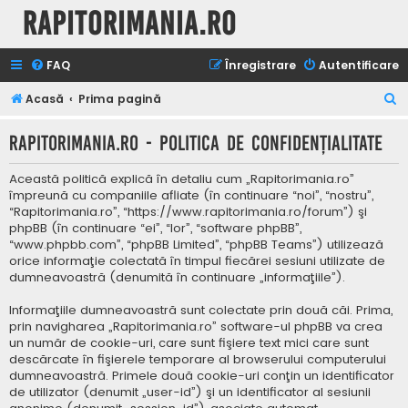
Rapitorimania.ro
FAQ
Înregistrare
Autentificare
C
Acasă
Prima pagină
ă
Rapitorimania.ro - Politica de confidenţialitate
u
t
Această politică explică în detaliu cum „Rapitorimania.ro”
a
împreună cu companiile afliate (în continuare “noi”, “nostru”,
“Rapitorimania.ro”, “https://www.rapitorimania.ro/forum”) şi
r
phpBB (în continuare “ei”, “lor”, “software phpBB”,
e
“www.phpbb.com”, “phpBB Limited”, “phpBB Teams”) utilizează
orice informaţie colectată în timpul fiecărei sesiuni utilizate de
dumneavoastră (denumită în continuare „informaţiile”).
Informaţiile dumneavoastră sunt colectate prin două căi. Prima,
prin navigharea „Rapitorimania.ro” software-ul phpBB va crea
un număr de cookie-uri, care sunt fişiere text mici care sunt
descărcate în fişierele temporare al browserului computerului
dumneavoastră. Primele două cookie-uri conţin un identificator
de utilizator (denumit „user-id”) şi un identificator al sesiunii