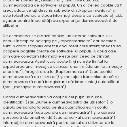
anonime (denumit „session-id”), asociate automat
dumneavoastră de software-ul phpBB. Un al treilea cookie va fi
creat odată ce aţi deschis subiecte din „Rapitorimania.ro” şi
este folosit pentru a stoca informaţii despre ce subiecte aţi citit,
aşadar pentru îmbunătăţirea experienţei dumneavoastră de
utilizator.
De asemenea, se crează cookie-uri externe software-ului
phpBB în timp ce navigaţi pe „Rapitorimania.ro” dar acestea
sunt în afara scopului acestui document care intenţionează să
acopere paginile create de software-ul phpBB. A doua cale
prin care colectăm informaţiile este prin ceea ce trimiteţi
dumneavoastră. Acest lucru poate fi, şi nu este limitat la:
expedierea unui mesaj ca utilizator anonim (denumite „mesaje
anonime”), înregistrarea la „Rapitorimania.ro” (sau „contul
dumneavoastră de utilizator”) şi mesajele transmise de către
dumneavoastră după înregistrare cât timp sunteţi autentificat
(sau „mesajele dumneavoastră”).
Contul dumneavoastră va conţine cel puţin un nume
identificabil (sau „numele dumneavoastră de utilizator”), o
parolă personală folosită pentru autentificarea în contul
dumneavoastră (sau „parola dumneavoastră”) şi o adresă
personală de email validă (sau „email-ul dumneavoastră”).
Informaţiile dumneavoastră pentru contul de utilizator de la