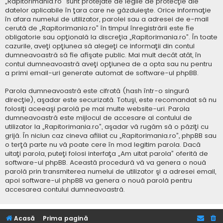
„Rapitorimania.ro” sunt protejate de legile de protecţie ale
datelor aplicabile în ţara care ne găzduieşte. Orice informaţie
în afara numelui de utilizator, parolei sau a adresei de e-mail
cerută de „Rapitorimania.ro” în timpul înregistrării este fie
obligatorie sau opţională la discreţia „Rapitorimania.ro”. În toate
cazurile, aveţi opţiunea să alegeţi ce informaţii din contul
dumneavoastră să fie afişate public. Mai mult decât atât, în
contul dumneavoastră aveţi opţiunea de a opta sau nu pentru
a primi email-uri generate automat de software-ul phpBB.
Parola dumneavoastră este cifrată (hash într-o singură
direcţie), aşadar este securizată. Totuşi, este recomandat să nu
folosiţi aceeaşi parolă pe mai multe website-uri. Parola
dumneavoastră este mijlocul de accesare al contului de
utilizator la „Rapitorimania.ro”, aşadar vă rugăm să o păziţi cu
grijă. În niciun caz cineva afiliat cu „Rapitorimania.ro”, phpBB sau
o terţă parte nu vă poate cere în mod legitim parola. Dacă
uitaţi parola, puteţi folosi interfaţa „Am uitat parola” oferită de
software-ul phpBB. Această procedură vă va genera o nouă
parolă prin transmiterea numelui de utilizator şi a adresei email,
apoi software-ul phpBB va genera o nouă parolă pentru
accesarea contului dumneavoastră.
Acasă
Prima pagină