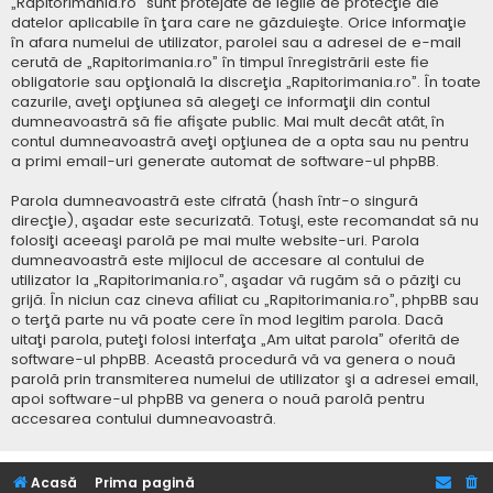
„Rapitorimania.ro” sunt protejate de legile de protecţie ale
datelor aplicabile în ţara care ne găzduieşte. Orice informaţie
în afara numelui de utilizator, parolei sau a adresei de e-mail
cerută de „Rapitorimania.ro” în timpul înregistrării este fie
obligatorie sau opţională la discreţia „Rapitorimania.ro”. În toate
cazurile, aveţi opţiunea să alegeţi ce informaţii din contul
dumneavoastră să fie afişate public. Mai mult decât atât, în
contul dumneavoastră aveţi opţiunea de a opta sau nu pentru
a primi email-uri generate automat de software-ul phpBB.
Parola dumneavoastră este cifrată (hash într-o singură
direcţie), aşadar este securizată. Totuşi, este recomandat să nu
folosiţi aceeaşi parolă pe mai multe website-uri. Parola
dumneavoastră este mijlocul de accesare al contului de
utilizator la „Rapitorimania.ro”, aşadar vă rugăm să o păziţi cu
grijă. În niciun caz cineva afiliat cu „Rapitorimania.ro”, phpBB sau
o terţă parte nu vă poate cere în mod legitim parola. Dacă
uitaţi parola, puteţi folosi interfaţa „Am uitat parola” oferită de
software-ul phpBB. Această procedură vă va genera o nouă
parolă prin transmiterea numelui de utilizator şi a adresei email,
apoi software-ul phpBB va genera o nouă parolă pentru
accesarea contului dumneavoastră.
Acasă
Prima pagină