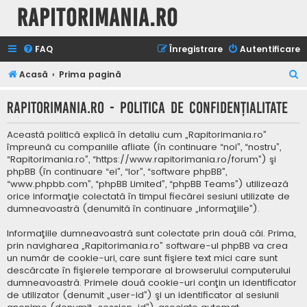
Rapitorimania.ro
FAQ
Înregistrare
Autentificare
C
Acasă
Prima pagină
ă
Rapitorimania.ro - Politica de confidenţialitate
u
t
Această politică explică în detaliu cum „Rapitorimania.ro”
a
împreună cu companiile afliate (în continuare “noi”, “nostru”,
“Rapitorimania.ro”, “https://www.rapitorimania.ro/forum”) şi
r
phpBB (în continuare “ei”, “lor”, “software phpBB”,
e
“www.phpbb.com”, “phpBB Limited”, “phpBB Teams”) utilizează
orice informaţie colectată în timpul fiecărei sesiuni utilizate de
dumneavoastră (denumită în continuare „informaţiile”).
Informaţiile dumneavoastră sunt colectate prin două căi. Prima,
prin navigharea „Rapitorimania.ro” software-ul phpBB va crea
un număr de cookie-uri, care sunt fişiere text mici care sunt
descărcate în fişierele temporare al browserului computerului
dumneavoastră. Primele două cookie-uri conţin un identificator
de utilizator (denumit „user-id”) şi un identificator al sesiunii