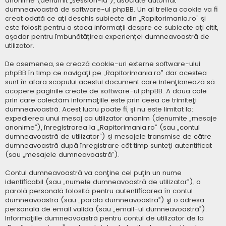
anonime (denumit „session-id”), asociate automat
dumneavoastră de software-ul phpBB. Un al treilea cookie va fi
creat odată ce aţi deschis subiecte din „Rapitorimania.ro” şi
este folosit pentru a stoca informaţii despre ce subiecte aţi citit,
aşadar pentru îmbunătăţirea experienţei dumneavoastră de
utilizator.
De asemenea, se crează cookie-uri externe software-ului
phpBB în timp ce navigaţi pe „Rapitorimania.ro” dar acestea
sunt în afara scopului acestui document care intenţionează să
acopere paginile create de software-ul phpBB. A doua cale
prin care colectăm informaţiile este prin ceea ce trimiteţi
dumneavoastră. Acest lucru poate fi, şi nu este limitat la:
expedierea unui mesaj ca utilizator anonim (denumite „mesaje
anonime”), înregistrarea la „Rapitorimania.ro” (sau „contul
dumneavoastră de utilizator”) şi mesajele transmise de către
dumneavoastră după înregistrare cât timp sunteţi autentificat
(sau „mesajele dumneavoastră”).
Contul dumneavoastră va conţine cel puţin un nume
identificabil (sau „numele dumneavoastră de utilizator”), o
parolă personală folosită pentru autentificarea în contul
dumneavoastră (sau „parola dumneavoastră”) şi o adresă
personală de email validă (sau „email-ul dumneavoastră”).
Informaţiile dumneavoastră pentru contul de utilizator de la