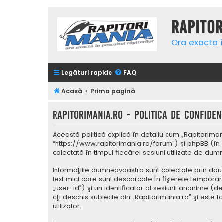
Rapito
Ora exacta i
Legături rapide
FAQ
Acasă
Prima pagină
Rapitorimania.ro - Politica de confidenţ
Această politică explică în detaliu cum „Rapitorimani
“https://www.rapitorimania.ro/forum”) şi phpBB (în 
colectată în timpul fiecărei sesiuni utilizate de du
Informaţiile dumneavoastră sunt colectate prin două
text mici care sunt descărcate în fişierele tempora
„user-id”) şi un identificator al sesiunii anonime 
aţi deschis subiecte din „Rapitorimania.ro” şi este 
utilizator.