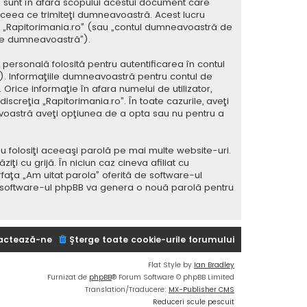
 sunt în afara scopului acestui document care
 ceea ce trimiteţi dumneavoastră. Acest lucru
 la „Rapitorimania.ro” (sau „contul dumneavoastră de
ele dumneavoastră”).
ersonală folosită pentru autentificarea în contul
 Informaţiile dumneavoastră pentru contul de
 Orice informaţie în afara numelui de utilizator,
iscreţia „Rapitorimania.ro”. În toate cazurile, aveţi
avoastră aveţi opţiunea de a opta sau nu pentru a
u folosiţi aceeaşi parolă pe mai multe website-uri.
i cu grijă. În niciun caz cineva afiliat cu
rfaţa „Am uitat parola” oferită de software-ul
i software-ul phpBB va genera o nouă parolă pentru
actează-ne
Şterge toate cookie-urile forumului
Flat Style by
Ian Bradley
Furnizat de
phpBB
® Forum Software © phpBB Limited
Translation/Traducere:
MX-Publisher CMS
Reduceri scule pescuit