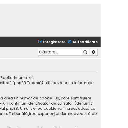
Înregistrare
Autentificare
Căutare
Căutare avansată
“Rapitorimania.ro”,
mited”, “phpBB Teams”) utilizează orice informaţie
a crea un număr de cookie-uri, care sunt fişiere
ri conţin un identificator de utilizator (denumit
ul phpBB. Un al treilea cookie va fi creat odată ce
ar pentru îmbunătăţirea experienţei dumneavoastră de