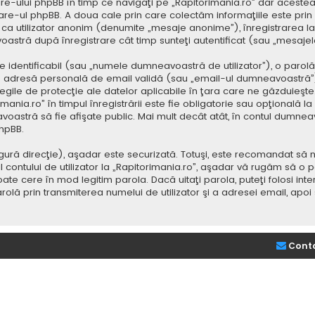
e-ului phpBB în timp ce navigaţi pe „Rapitorimania.ro” dar acestea
re-ul phpBB. A doua cale prin care colectăm informaţiile este prin
saj ca utilizator anonim (denumite „mesaje anonime”), înregistrarea
voastră după înregistrare cât timp sunteţi autentificat (sau „mesaj
dentificabil (sau „numele dumneavoastră de utilizator”), o parolă p
adresă personală de email validă (sau „email-ul dumneavoastră”).
 legile de protecţie ale datelor aplicabile în ţara care ne găzduieşte.
nia.ro” în timpul înregistrării este fie obligatorie sau opţională la d
voastră să fie afişate public. Mai mult decât atât, în contul dumne
hpBB.
ură direcţie), aşadar este securizată. Totuşi, este recomandat să n
ntului de utilizator la „Rapitorimania.ro”, aşadar vă rugăm să o păziţ
ate cere în mod legitim parola. Dacă uitaţi parola, puteţi folosi inte
lă prin transmiterea numelui de utilizator şi a adresei email, apo
Cont