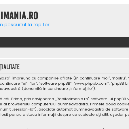
rimania.ro
n pescuitul la rapitor
ialitate
a.ro” împreună cu companiile afliate (în continuare “noi”, “nostru”, 
continuare “ei”, “lor”, “software phpBB”, “www.phpbb.com”, “phpBB Li
mneavoastră (denumită în continuare „informaţiile”).
 căi. Prima, prin navigharea „Rapitorimania.ro” software-ul phpBB v
re al browserului computerului dumneavoastră. Primele două cookie-u
(denumit „session-id”), asociate automat dumneavoastră de software-
folosit pentru a stoca informaţii despre ce subiecte aţi citit, aşad