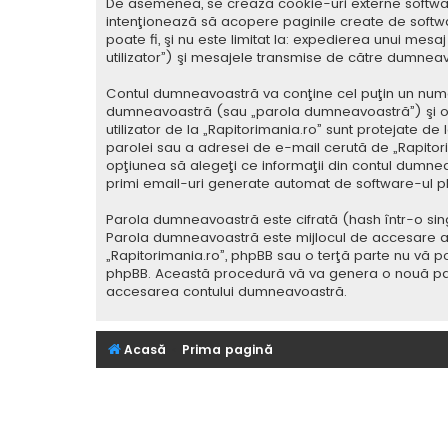
De asemenea, se crează cookie-uri externe softwar
intenţionează să acopere paginile create de softwa
poate fi, şi nu este limitat la: expedierea unui me
utilizator”) şi mesajele transmise de către dumnea
Contul dumneavoastră va conţine cel puţin un nume i
dumneavoastră (sau „parola dumneavoastră”) şi o 
utilizator de la „Rapitorimania.ro” sunt protejate de
parolei sau a adresei de e-mail cerută de „Rapitorima
opţiunea să alegeţi ce informaţii din contul dumnea
primi email-uri generate automat de software-ul p
Parola dumneavoastră este cifrată (hash într-o sing
Parola dumneavoastră este mijlocul de accesare al co
„Rapitorimania.ro”, phpBB sau o terţă parte nu vă po
phpBB. Această procedură vă va genera o nouă paro
accesarea contului dumneavoastră.
Acasă
Prima pagină