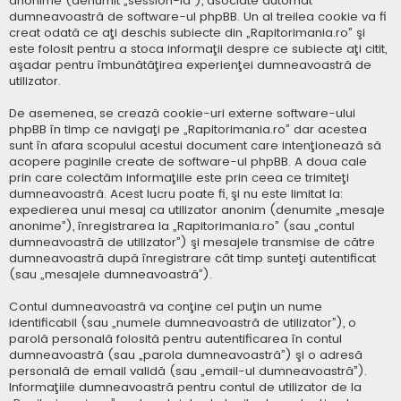
anonime (denumit „session-id”), asociate automat
dumneavoastră de software-ul phpBB. Un al treilea cookie va fi
creat odată ce aţi deschis subiecte din „Rapitorimania.ro” şi
este folosit pentru a stoca informaţii despre ce subiecte aţi citit,
aşadar pentru îmbunătăţirea experienţei dumneavoastră de
utilizator.
De asemenea, se crează cookie-uri externe software-ului
phpBB în timp ce navigaţi pe „Rapitorimania.ro” dar acestea
sunt în afara scopului acestui document care intenţionează să
acopere paginile create de software-ul phpBB. A doua cale
prin care colectăm informaţiile este prin ceea ce trimiteţi
dumneavoastră. Acest lucru poate fi, şi nu este limitat la:
expedierea unui mesaj ca utilizator anonim (denumite „mesaje
anonime”), înregistrarea la „Rapitorimania.ro” (sau „contul
dumneavoastră de utilizator”) şi mesajele transmise de către
dumneavoastră după înregistrare cât timp sunteţi autentificat
(sau „mesajele dumneavoastră”).
Contul dumneavoastră va conţine cel puţin un nume
identificabil (sau „numele dumneavoastră de utilizator”), o
parolă personală folosită pentru autentificarea în contul
dumneavoastră (sau „parola dumneavoastră”) şi o adresă
personală de email validă (sau „email-ul dumneavoastră”).
Informaţiile dumneavoastră pentru contul de utilizator de la