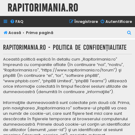
Rapitorimania.ro
FAQ
Înregistrare
Autentificare
C
Acasă
Prima pagină
ă
Rapitorimania.ro - Politica de confidenţialitate
u
t
Această politică explică în detaliu cum „Rapitorimania.ro”
a
împreună cu companiile afliate (în continuare “noi”, “nostru”,
“Rapitorimania.ro”, “https://www.rapitorimania.ro/forum”) şi
r
phpBB (în continuare “ei”, “lor”, “software phpBB”,
e
“www.phpbb.com”, “phpBB Limited”, “phpBB Teams”) utilizează
orice informaţie colectată în timpul fiecărei sesiuni utilizate de
dumneavoastră (denumită în continuare „informaţiile”).
Informaţiile dumneavoastră sunt colectate prin două căi. Prima,
prin navigharea „Rapitorimania.ro” software-ul phpBB va crea
un număr de cookie-uri, care sunt fişiere text mici care sunt
descărcate în fişierele temporare al browserului computerului
dumneavoastră. Primele două cookie-uri conţin un identificator
de utilizator (denumit „user-id”) şi un identificator al sesiunii