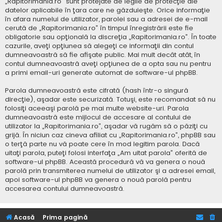
„Rapitorimania.ro” sunt protejate de legile de protecţie ale
datelor aplicabile în ţara care ne găzduieşte. Orice informaţie
în afara numelui de utilizator, parolei sau a adresei de e-mail
cerută de „Rapitorimania.ro” în timpul înregistrării este fie
obligatorie sau opţională la discreţia „Rapitorimania.ro”. În toate
cazurile, aveţi opţiunea să alegeţi ce informaţii din contul
dumneavoastră să fie afişate public. Mai mult decât atât, în
contul dumneavoastră aveţi opţiunea de a opta sau nu pentru
a primi email-uri generate automat de software-ul phpBB.
Parola dumneavoastră este cifrată (hash într-o singură
direcţie), aşadar este securizată. Totuşi, este recomandat să nu
folosiţi aceeaşi parolă pe mai multe website-uri. Parola
dumneavoastră este mijlocul de accesare al contului de
utilizator la „Rapitorimania.ro”, aşadar vă rugăm să o păziţi cu
grijă. În niciun caz cineva afiliat cu „Rapitorimania.ro”, phpBB sau
o terţă parte nu vă poate cere în mod legitim parola. Dacă
uitaţi parola, puteţi folosi interfaţa „Am uitat parola” oferită de
software-ul phpBB. Această procedură vă va genera o nouă
parolă prin transmiterea numelui de utilizator şi a adresei email,
apoi software-ul phpBB va genera o nouă parolă pentru
accesarea contului dumneavoastră.
Acasă
Prima pagină