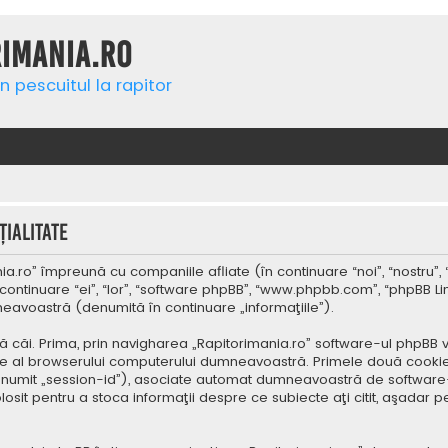
rimania.ro
n pescuitul la rapitor
ialitate
a.ro” împreună cu companiile afliate (în continuare “noi”, “nostru”, 
continuare “ei”, “lor”, “software phpBB”, “www.phpbb.com”, “phpBB Li
mneavoastră (denumită în continuare „informaţiile”).
 căi. Prima, prin navigharea „Rapitorimania.ro” software-ul phpBB v
re al browserului computerului dumneavoastră. Primele două cookie-u
(denumit „session-id”), asociate automat dumneavoastră de software-
folosit pentru a stoca informaţii despre ce subiecte aţi citit, aşad