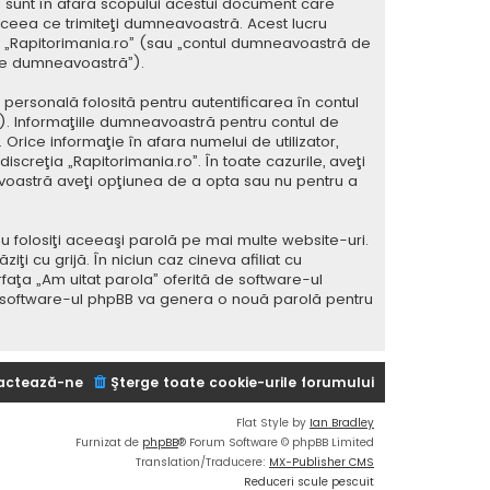
 sunt în afara scopului acestui document care
 ceea ce trimiteţi dumneavoastră. Acest lucru
 la „Rapitorimania.ro” (sau „contul dumneavoastră de
ele dumneavoastră”).
ersonală folosită pentru autentificarea în contul
 Informaţiile dumneavoastră pentru contul de
 Orice informaţie în afara numelui de utilizator,
iscreţia „Rapitorimania.ro”. În toate cazurile, aveţi
avoastră aveţi opţiunea de a opta sau nu pentru a
u folosiţi aceeaşi parolă pe mai multe website-uri.
i cu grijă. În niciun caz cineva afiliat cu
rfaţa „Am uitat parola” oferită de software-ul
i software-ul phpBB va genera o nouă parolă pentru
actează-ne
Şterge toate cookie-urile forumului
Flat Style by
Ian Bradley
Furnizat de
phpBB
® Forum Software © phpBB Limited
Translation/Traducere:
MX-Publisher CMS
Reduceri scule pescuit