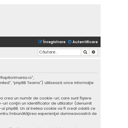
Înregistrare
Autentificare
Căutare
Căutare avansată
“Rapitorimania.ro”,
mited”, “phpBB Teams”) utilizează orice informaţie
a crea un număr de cookie-uri, care sunt fişiere
ri conţin un identificator de utilizator (denumit
ul phpBB. Un al treilea cookie va fi creat odată ce
ar pentru îmbunătăţirea experienţei dumneavoastră de