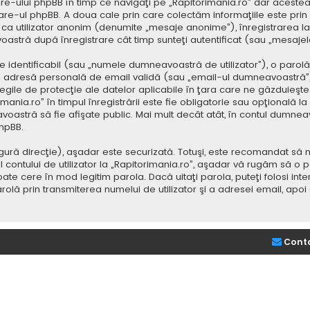
e-ului phpBB în timp ce navigaţi pe „Rapitorimania.ro” dar acestea
re-ul phpBB. A doua cale prin care colectăm informaţiile este prin
saj ca utilizator anonim (denumite „mesaje anonime”), înregistrarea
voastră după înregistrare cât timp sunteţi autentificat (sau „mesaj
dentificabil (sau „numele dumneavoastră de utilizator”), o parolă p
adresă personală de email validă (sau „email-ul dumneavoastră”).
 legile de protecţie ale datelor aplicabile în ţara care ne găzduieşte.
nia.ro” în timpul înregistrării este fie obligatorie sau opţională la d
voastră să fie afişate public. Mai mult decât atât, în contul dumne
hpBB.
ură direcţie), aşadar este securizată. Totuşi, este recomandat să n
ntului de utilizator la „Rapitorimania.ro”, aşadar vă rugăm să o păziţ
ate cere în mod legitim parola. Dacă uitaţi parola, puteţi folosi inte
lă prin transmiterea numelui de utilizator şi a adresei email, apo
Cont