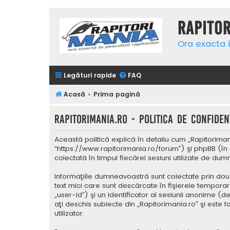
Rapito
Ora exacta i
Legături rapide
FAQ
Acasă
Prima pagină
Rapitorimania.ro - Politica de confidenţ
Această politică explică în detaliu cum „Rapitorimani
“https://www.rapitorimania.ro/forum”) şi phpBB (în 
colectată în timpul fiecărei sesiuni utilizate de du
Informaţiile dumneavoastră sunt colectate prin două
text mici care sunt descărcate în fişierele tempora
„user-id”) şi un identificator al sesiunii anonime 
aţi deschis subiecte din „Rapitorimania.ro” şi este 
utilizator.