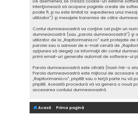
De asemenea, se crează cookie-uri externe softwar
intenţionează să acopere paginile create de softwa
poate fi, şi nu este limitat la: expedierea unui me
utilizator”) şi mesajele transmise de către dumnea
Contul dumneavoastră va conţine cel puţin un nume i
dumneavoastră (sau „parola dumneavoastră”) şi o 
utilizator de la „Rapitorimania.ro” sunt protejate de
parolei sau a adresei de e-mail cerută de „Rapitorima
opţiunea să alegeţi ce informaţii din contul dumnea
primi email-uri generate automat de software-ul p
Parola dumneavoastră este cifrată (hash într-o sing
Parola dumneavoastră este mijlocul de accesare al co
„Rapitorimania.ro”, phpBB sau o terţă parte nu vă po
phpBB. Această procedură vă va genera o nouă paro
accesarea contului dumneavoastră.
Acasă
Prima pagină