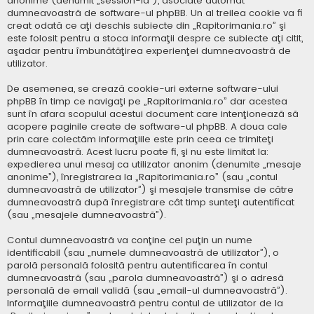
anonime (denumit „session-id”), asociate automat
dumneavoastră de software-ul phpBB. Un al treilea cookie va fi
creat odată ce aţi deschis subiecte din „Rapitorimania.ro” şi
este folosit pentru a stoca informaţii despre ce subiecte aţi citit,
aşadar pentru îmbunătăţirea experienţei dumneavoastră de
utilizator.
De asemenea, se crează cookie-uri externe software-ului
phpBB în timp ce navigaţi pe „Rapitorimania.ro” dar acestea
sunt în afara scopului acestui document care intenţionează să
acopere paginile create de software-ul phpBB. A doua cale
prin care colectăm informaţiile este prin ceea ce trimiteţi
dumneavoastră. Acest lucru poate fi, şi nu este limitat la:
expedierea unui mesaj ca utilizator anonim (denumite „mesaje
anonime”), înregistrarea la „Rapitorimania.ro” (sau „contul
dumneavoastră de utilizator”) şi mesajele transmise de către
dumneavoastră după înregistrare cât timp sunteţi autentificat
(sau „mesajele dumneavoastră”).
Contul dumneavoastră va conţine cel puţin un nume
identificabil (sau „numele dumneavoastră de utilizator”), o
parolă personală folosită pentru autentificarea în contul
dumneavoastră (sau „parola dumneavoastră”) şi o adresă
personală de email validă (sau „email-ul dumneavoastră”).
Informaţiile dumneavoastră pentru contul de utilizator de la