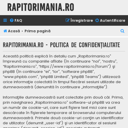
Rapitorimania.ro
FAQ
Înregistrare
Autentificare
C
Acasă
Prima pagină
ă
Rapitorimania.ro - Politica de confidenţialitate
u
t
Această politică explică în detaliu cum „Rapitorimania.ro”
a
împreună cu companiile afliate (în continuare “noi”, “nostru”,
“Rapitorimania.ro”, “https://www.rapitorimania.ro/forum”) şi
r
phpBB (în continuare “ei”, “lor”, “software phpBB”,
e
“www.phpbb.com”, “phpBB Limited”, “phpBB Teams”) utilizează
orice informaţie colectată în timpul fiecărei sesiuni utilizate de
dumneavoastră (denumită în continuare „informaţiile”).
Informaţiile dumneavoastră sunt colectate prin două căi. Prima,
prin navigharea „Rapitorimania.ro” software-ul phpBB va crea
un număr de cookie-uri, care sunt fişiere text mici care sunt
descărcate în fişierele temporare al browserului computerului
dumneavoastră. Primele două cookie-uri conţin un identificator
de utilizator (denumit „user-id”) şi un identificator al sesiunii