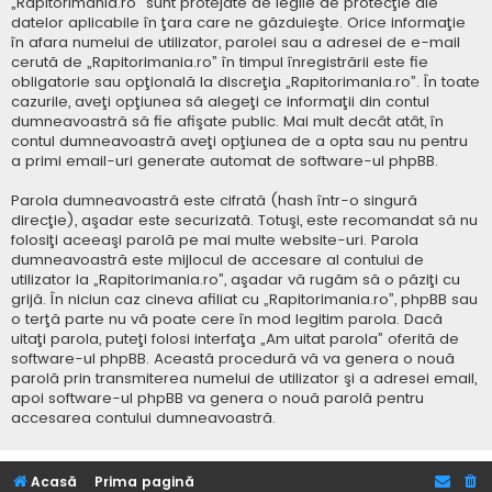
„Rapitorimania.ro” sunt protejate de legile de protecţie ale
datelor aplicabile în ţara care ne găzduieşte. Orice informaţie
în afara numelui de utilizator, parolei sau a adresei de e-mail
cerută de „Rapitorimania.ro” în timpul înregistrării este fie
obligatorie sau opţională la discreţia „Rapitorimania.ro”. În toate
cazurile, aveţi opţiunea să alegeţi ce informaţii din contul
dumneavoastră să fie afişate public. Mai mult decât atât, în
contul dumneavoastră aveţi opţiunea de a opta sau nu pentru
a primi email-uri generate automat de software-ul phpBB.
Parola dumneavoastră este cifrată (hash într-o singură
direcţie), aşadar este securizată. Totuşi, este recomandat să nu
folosiţi aceeaşi parolă pe mai multe website-uri. Parola
dumneavoastră este mijlocul de accesare al contului de
utilizator la „Rapitorimania.ro”, aşadar vă rugăm să o păziţi cu
grijă. În niciun caz cineva afiliat cu „Rapitorimania.ro”, phpBB sau
o terţă parte nu vă poate cere în mod legitim parola. Dacă
uitaţi parola, puteţi folosi interfaţa „Am uitat parola” oferită de
software-ul phpBB. Această procedură vă va genera o nouă
parolă prin transmiterea numelui de utilizator şi a adresei email,
apoi software-ul phpBB va genera o nouă parolă pentru
accesarea contului dumneavoastră.
Acasă
Prima pagină