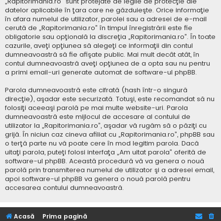
„Rapitorimania.ro” sunt protejate de legile de protecţie ale
datelor aplicabile în ţara care ne găzduieşte. Orice informaţie
în afara numelui de utilizator, parolei sau a adresei de e-mail
cerută de „Rapitorimania.ro” în timpul înregistrării este fie
obligatorie sau opţională la discreţia „Rapitorimania.ro”. În toate
cazurile, aveţi opţiunea să alegeţi ce informaţii din contul
dumneavoastră să fie afişate public. Mai mult decât atât, în
contul dumneavoastră aveţi opţiunea de a opta sau nu pentru
a primi email-uri generate automat de software-ul phpBB.
Parola dumneavoastră este cifrată (hash într-o singură
direcţie), aşadar este securizată. Totuşi, este recomandat să nu
folosiţi aceeaşi parolă pe mai multe website-uri. Parola
dumneavoastră este mijlocul de accesare al contului de
utilizator la „Rapitorimania.ro”, aşadar vă rugăm să o păziţi cu
grijă. În niciun caz cineva afiliat cu „Rapitorimania.ro”, phpBB sau
o terţă parte nu vă poate cere în mod legitim parola. Dacă
uitaţi parola, puteţi folosi interfaţa „Am uitat parola” oferită de
software-ul phpBB. Această procedură vă va genera o nouă
parolă prin transmiterea numelui de utilizator şi a adresei email,
apoi software-ul phpBB va genera o nouă parolă pentru
accesarea contului dumneavoastră.
Acasă
Prima pagină