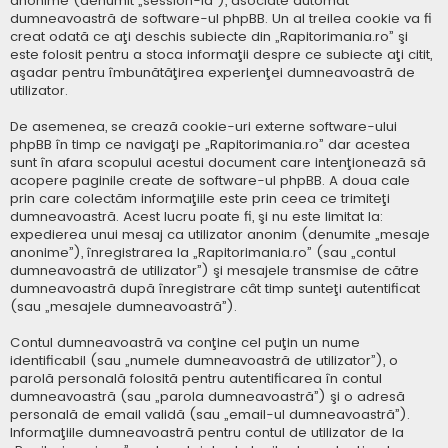
anonime (denumit „session-id”), asociate automat
dumneavoastră de software-ul phpBB. Un al treilea cookie va fi
creat odată ce aţi deschis subiecte din „Rapitorimania.ro” şi
este folosit pentru a stoca informaţii despre ce subiecte aţi citit,
aşadar pentru îmbunătăţirea experienţei dumneavoastră de
utilizator.
De asemenea, se crează cookie-uri externe software-ului
phpBB în timp ce navigaţi pe „Rapitorimania.ro” dar acestea
sunt în afara scopului acestui document care intenţionează să
acopere paginile create de software-ul phpBB. A doua cale
prin care colectăm informaţiile este prin ceea ce trimiteţi
dumneavoastră. Acest lucru poate fi, şi nu este limitat la:
expedierea unui mesaj ca utilizator anonim (denumite „mesaje
anonime”), înregistrarea la „Rapitorimania.ro” (sau „contul
dumneavoastră de utilizator”) şi mesajele transmise de către
dumneavoastră după înregistrare cât timp sunteţi autentificat
(sau „mesajele dumneavoastră”).
Contul dumneavoastră va conţine cel puţin un nume
identificabil (sau „numele dumneavoastră de utilizator”), o
parolă personală folosită pentru autentificarea în contul
dumneavoastră (sau „parola dumneavoastră”) şi o adresă
personală de email validă (sau „email-ul dumneavoastră”).
Informaţiile dumneavoastră pentru contul de utilizator de la