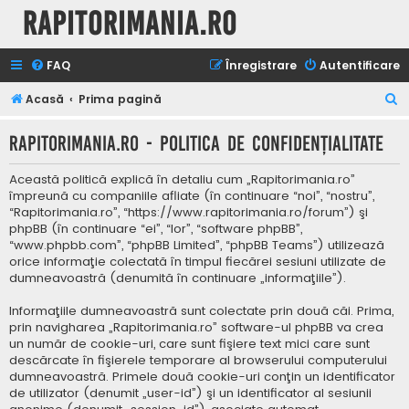
Rapitorimania.ro
FAQ
Înregistrare
Autentificare
C
Acasă
Prima pagină
ă
Rapitorimania.ro - Politica de confidenţialitate
u
t
Această politică explică în detaliu cum „Rapitorimania.ro”
a
împreună cu companiile afliate (în continuare “noi”, “nostru”,
“Rapitorimania.ro”, “https://www.rapitorimania.ro/forum”) şi
r
phpBB (în continuare “ei”, “lor”, “software phpBB”,
e
“www.phpbb.com”, “phpBB Limited”, “phpBB Teams”) utilizează
orice informaţie colectată în timpul fiecărei sesiuni utilizate de
dumneavoastră (denumită în continuare „informaţiile”).
Informaţiile dumneavoastră sunt colectate prin două căi. Prima,
prin navigharea „Rapitorimania.ro” software-ul phpBB va crea
un număr de cookie-uri, care sunt fişiere text mici care sunt
descărcate în fişierele temporare al browserului computerului
dumneavoastră. Primele două cookie-uri conţin un identificator
de utilizator (denumit „user-id”) şi un identificator al sesiunii