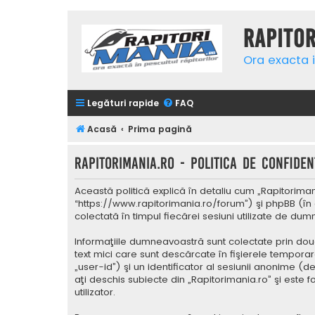
Rapito
Ora exacta i
Legături rapide
FAQ
Acasă
Prima pagină
Rapitorimania.ro - Politica de confidenţ
Această politică explică în detaliu cum „Rapitorimani
“https://www.rapitorimania.ro/forum”) şi phpBB (în 
colectată în timpul fiecărei sesiuni utilizate de du
Informaţiile dumneavoastră sunt colectate prin două
text mici care sunt descărcate în fişierele tempora
„user-id”) şi un identificator al sesiunii anonime 
aţi deschis subiecte din „Rapitorimania.ro” şi este 
utilizator.