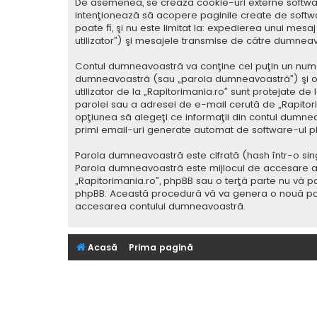
De asemenea, se crează cookie-uri externe softwar
intenţionează să acopere paginile create de softwa
poate fi, şi nu este limitat la: expedierea unui me
utilizator”) şi mesajele transmise de către dumnea
Contul dumneavoastră va conţine cel puţin un nume i
dumneavoastră (sau „parola dumneavoastră”) şi o 
utilizator de la „Rapitorimania.ro” sunt protejate de
parolei sau a adresei de e-mail cerută de „Rapitorima
opţiunea să alegeţi ce informaţii din contul dumnea
primi email-uri generate automat de software-ul p
Parola dumneavoastră este cifrată (hash într-o sing
Parola dumneavoastră este mijlocul de accesare al co
„Rapitorimania.ro”, phpBB sau o terţă parte nu vă po
phpBB. Această procedură vă va genera o nouă paro
accesarea contului dumneavoastră.
Acasă
Prima pagină