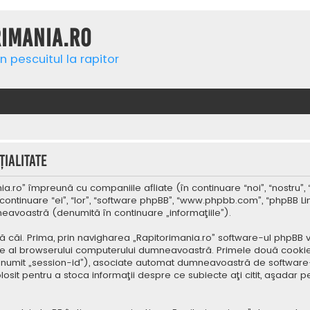
rimania.ro
n pescuitul la rapitor
ialitate
a.ro” împreună cu companiile afliate (în continuare “noi”, “nostru”, 
continuare “ei”, “lor”, “software phpBB”, “www.phpbb.com”, “phpBB Li
mneavoastră (denumită în continuare „informaţiile”).
 căi. Prima, prin navigharea „Rapitorimania.ro” software-ul phpBB v
re al browserului computerului dumneavoastră. Primele două cookie-u
(denumit „session-id”), asociate automat dumneavoastră de software-
folosit pentru a stoca informaţii despre ce subiecte aţi citit, aşad