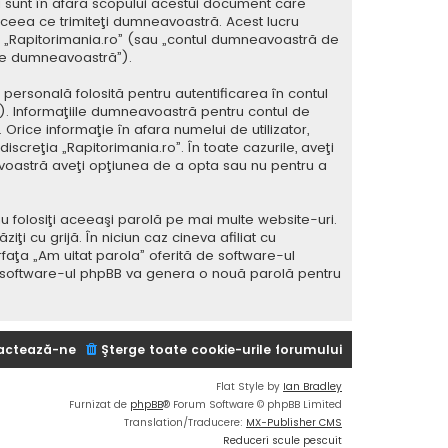
 sunt în afara scopului acestui document care
 ceea ce trimiteţi dumneavoastră. Acest lucru
 la „Rapitorimania.ro” (sau „contul dumneavoastră de
ele dumneavoastră”).
ersonală folosită pentru autentificarea în contul
 Informaţiile dumneavoastră pentru contul de
 Orice informaţie în afara numelui de utilizator,
iscreţia „Rapitorimania.ro”. În toate cazurile, aveţi
avoastră aveţi opţiunea de a opta sau nu pentru a
u folosiţi aceeaşi parolă pe mai multe website-uri.
i cu grijă. În niciun caz cineva afiliat cu
rfaţa „Am uitat parola” oferită de software-ul
i software-ul phpBB va genera o nouă parolă pentru
actează-ne
Şterge toate cookie-urile forumului
Flat Style by
Ian Bradley
Furnizat de
phpBB
® Forum Software © phpBB Limited
Translation/Traducere:
MX-Publisher CMS
Reduceri scule pescuit