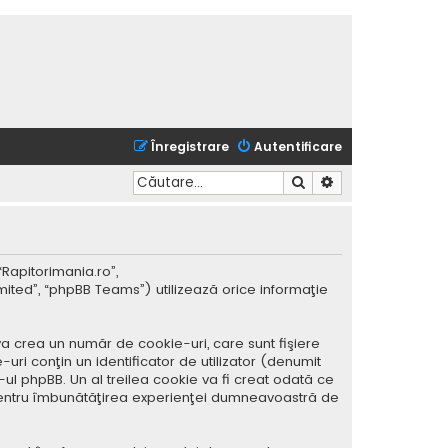
Înregistrare
Autentificare
Căutare
Căutare avansată
“Rapitorimania.ro”,
mited”, “phpBB Teams”) utilizează orice informaţie
a crea un număr de cookie-uri, care sunt fişiere
ri conţin un identificator de utilizator (denumit
ul phpBB. Un al treilea cookie va fi creat odată ce
ar pentru îmbunătăţirea experienţei dumneavoastră de