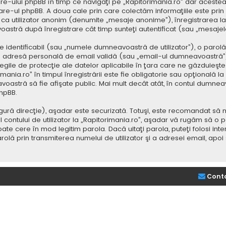
e-ului phpBB în timp ce navigaţi pe „Rapitorimania.ro” dar acestea
re-ul phpBB. A doua cale prin care colectăm informaţiile este prin
saj ca utilizator anonim (denumite „mesaje anonime”), înregistrarea
voastră după înregistrare cât timp sunteţi autentificat (sau „mesaj
dentificabil (sau „numele dumneavoastră de utilizator”), o parolă p
adresă personală de email validă (sau „email-ul dumneavoastră”).
 legile de protecţie ale datelor aplicabile în ţara care ne găzduieşte.
nia.ro” în timpul înregistrării este fie obligatorie sau opţională la d
voastră să fie afişate public. Mai mult decât atât, în contul dumne
hpBB.
ură direcţie), aşadar este securizată. Totuşi, este recomandat să n
ntului de utilizator la „Rapitorimania.ro”, aşadar vă rugăm să o păziţ
ate cere în mod legitim parola. Dacă uitaţi parola, puteţi folosi inte
lă prin transmiterea numelui de utilizator şi a adresei email, apo
Cont