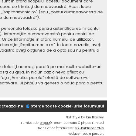
 sunt în afara scopului acestui document care
 ceea ce trimiteţi dumneavoastră. Acest lucru
 la „Rapitorimania.ro” (sau „contul dumneavoastră de
ele dumneavoastră”).
ersonală folosită pentru autentificarea în contul
 Informaţiile dumneavoastră pentru contul de
 Orice informaţie în afara numelui de utilizator,
iscreţia „Rapitorimania.ro”. În toate cazurile, aveţi
avoastră aveţi opţiunea de a opta sau nu pentru a
u folosiţi aceeaşi parolă pe mai multe website-uri.
i cu grijă. În niciun caz cineva afiliat cu
rfaţa „Am uitat parola” oferită de software-ul
i software-ul phpBB va genera o nouă parolă pentru
actează-ne
Şterge toate cookie-urile forumului
Flat Style by
Ian Bradley
Furnizat de
phpBB
® Forum Software © phpBB Limited
Translation/Traducere:
MX-Publisher CMS
Reduceri scule pescuit