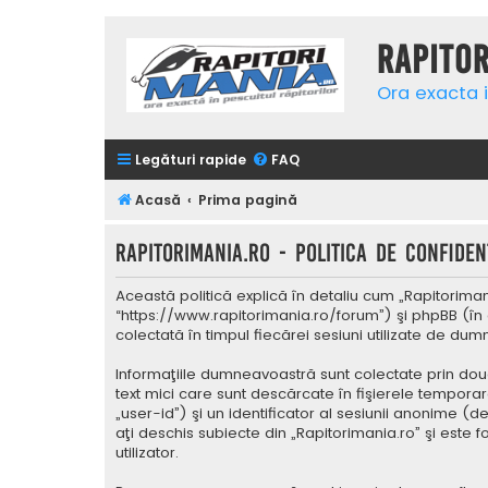
Rapito
Ora exacta i
Legături rapide
FAQ
Acasă
Prima pagină
Rapitorimania.ro - Politica de confidenţ
Această politică explică în detaliu cum „Rapitorimani
“https://www.rapitorimania.ro/forum”) şi phpBB (în 
colectată în timpul fiecărei sesiuni utilizate de du
Informaţiile dumneavoastră sunt colectate prin două
text mici care sunt descărcate în fişierele tempora
„user-id”) şi un identificator al sesiunii anonime 
aţi deschis subiecte din „Rapitorimania.ro” şi este 
utilizator.