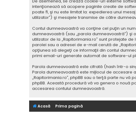
De asemenea, se crează cookie-uri externe softwar
intenţionează să acopere paginile create de softwa
poate fi, şi nu este limitat la: expedierea unui me
utilizator”) şi mesajele transmise de către dumnea
Contul dumneavoastră va conţine cel puţin un nume i
dumneavoastră (sau „parola dumneavoastră”) şi o 
utilizator de la „Rapitorimania.ro” sunt protejate de
parolei sau a adresei de e-mail cerută de „Rapitorima
opţiunea să alegeţi ce informaţii din contul dumnea
primi email-uri generate automat de software-ul p
Parola dumneavoastră este cifrată (hash într-o sing
Parola dumneavoastră este mijlocul de accesare al co
„Rapitorimania.ro”, phpBB sau o terţă parte nu vă po
phpBB. Această procedură vă va genera o nouă paro
accesarea contului dumneavoastră.
Acasă
Prima pagină