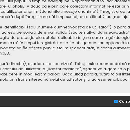
e-ului phpBB în timp ce navigaţi pe „Rapitorimania.ro” dar acestea
re-ul phpBB. A doua cale prin care colectăm informaţiile este prin
saj ca utilizator anonim (denumite „mesaje anonime”), înregistrarea
voastră după înregistrare cât timp sunteţi autentificat (sau „mesaj
dentificabil (sau „numele dumneavoastră de utilizator”), o parolă p
adresă personală de email validă (sau „email-ul dumneavoastră”).
 legile de protecţie ale datelor aplicabile în ţara care ne găzduieşte.
nia.ro” în timpul înregistrării este fie obligatorie sau opţională la d
voastră să fie afişate public. Mai mult decât atât, în contul dumne
hpBB.
ură direcţie), aşadar este securizată. Totuşi, este recomandat să n
ntului de utilizator la „Rapitorimania.ro”, aşadar vă rugăm să o păziţ
ate cere în mod legitim parola. Dacă uitaţi parola, puteţi folosi inte
lă prin transmiterea numelui de utilizator şi a adresei email, apo
Cont