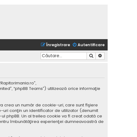
Înregistrare
Autentificare
Căutare
Căutare avansată
“Rapitorimania.ro”,
mited”, “phpBB Teams”) utilizează orice informaţie
a crea un număr de cookie-uri, care sunt fişiere
ri conţin un identificator de utilizator (denumit
ul phpBB. Un al treilea cookie va fi creat odată ce
ar pentru îmbunătăţirea experienţei dumneavoastră de