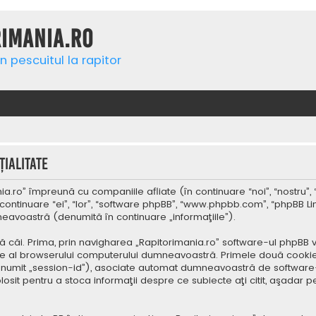
rimania.ro
n pescuitul la rapitor
ialitate
a.ro” împreună cu companiile afliate (în continuare “noi”, “nostru”, 
continuare “ei”, “lor”, “software phpBB”, “www.phpbb.com”, “phpBB Li
mneavoastră (denumită în continuare „informaţiile”).
 căi. Prima, prin navigharea „Rapitorimania.ro” software-ul phpBB v
re al browserului computerului dumneavoastră. Primele două cookie-u
(denumit „session-id”), asociate automat dumneavoastră de software-
folosit pentru a stoca informaţii despre ce subiecte aţi citit, aşad