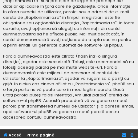
„Rapitorimania.ro” sunt protejate de legile de protecţie ale
datelor aplicabile în ţara care ne găzduieşte. Orice informaţie
în afara numelui de utilizator, parolei sau a adresei de e-mail
cerută de „Rapitorimania.ro” în timpul înregistrării este fie
obligatorie sau opţională la discreţia „Rapitorimania.ro”. În toate
cazurile, aveţi opţiunea să alegeţi ce informaţii din contul
dumneavoastră să fie afişate public. Mai mult decât atât, în
contul dumneavoastră aveţi opţiunea de a opta sau nu pentru
a primi email-uri generate automat de software-ul phpBB.
Parola dumneavoastră este cifrată (hash într-o singură
direcţie), aşadar este securizată. Totuşi, este recomandat să nu
folosiţi aceeaşi parolă pe mai multe website-uri. Parola
dumneavoastră este mijlocul de accesare al contului de
utilizator la „Rapitorimania.ro”, aşadar vă rugăm să o păziţi cu
grijă. În niciun caz cineva afiliat cu „Rapitorimania.ro”, phpBB sau
o terţă parte nu vă poate cere în mod legitim parola. Dacă
uitaţi parola, puteţi folosi interfaţa „Am uitat parola” oferită de
software-ul phpBB. Această procedură vă va genera o nouă
parolă prin transmiterea numelui de utilizator şi a adresei email,
apoi software-ul phpBB va genera o nouă parolă pentru
accesarea contului dumneavoastră.
Acasă
Prima pagină