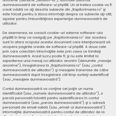
anonime (denumit „session-id”), asociate automat
dumneavoastră de software-ul phpBB. Un al treilea cookie va fi
creat odată ce aţi deschis subiecte din „Rapitorimania.ro” şi
este folosit pentru a stoca informaţii despre ce subiecte aţi citit,
aşadar pentru îmbunătăţirea experienţei dumneavoastră de
utilizator.
De asemenea, se crează cookie-uri externe software-ului
phpBB în timp ce navigaţi pe „Rapitorimania.ro” dar acestea
sunt în afara scopului acestui document care intenţionează să
acopere paginile create de software-ul phpBB. A doua cale
prin care colectăm informaţiile este prin ceea ce trimiteţi
dumneavoastră. Acest lucru poate fi, şi nu este limitat la:
expedierea unui mesaj ca utilizator anonim (denumite „mesaje
anonime”), înregistrarea la „Rapitorimania.ro” (sau „contul
dumneavoastră de utilizator”) şi mesajele transmise de către
dumneavoastră după înregistrare cât timp sunteţi autentificat
(sau „mesajele dumneavoastră”).
Contul dumneavoastră va conţine cel puţin un nume
identificabil (sau „numele dumneavoastră de utilizator”), o
parolă personală folosită pentru autentificarea în contul
dumneavoastră (sau „parola dumneavoastră”) şi o adresă
personală de email validă (sau „email-ul dumneavoastră”).
Informaţiile dumneavoastră pentru contul de utilizator de la