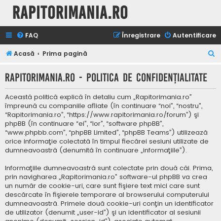
Rapitorimania.ro
FAQ
Înregistrare
Autentificare
C
Acasă
Prima pagină
ă
Rapitorimania.ro - Politica de confidenţialitate
u
t
Această politică explică în detaliu cum „Rapitorimania.ro”
a
împreună cu companiile afliate (în continuare “noi”, “nostru”,
“Rapitorimania.ro”, “https://www.rapitorimania.ro/forum”) şi
r
phpBB (în continuare “ei”, “lor”, “software phpBB”,
e
“www.phpbb.com”, “phpBB Limited”, “phpBB Teams”) utilizează
orice informaţie colectată în timpul fiecărei sesiuni utilizate de
dumneavoastră (denumită în continuare „informaţiile”).
Informaţiile dumneavoastră sunt colectate prin două căi. Prima,
prin navigharea „Rapitorimania.ro” software-ul phpBB va crea
un număr de cookie-uri, care sunt fişiere text mici care sunt
descărcate în fişierele temporare al browserului computerului
dumneavoastră. Primele două cookie-uri conţin un identificator
de utilizator (denumit „user-id”) şi un identificator al sesiunii