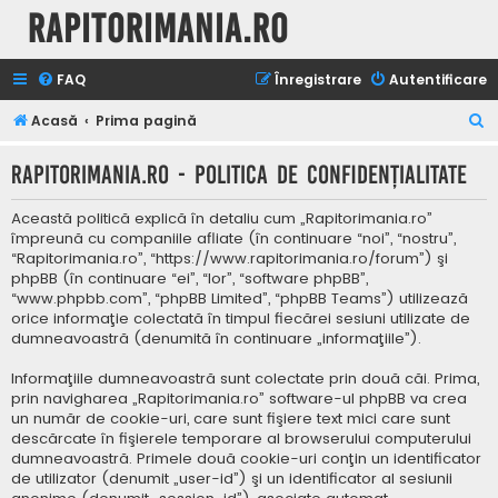
Rapitorimania.ro
FAQ
Înregistrare
Autentificare
C
Acasă
Prima pagină
ă
Rapitorimania.ro - Politica de confidenţialitate
u
t
Această politică explică în detaliu cum „Rapitorimania.ro”
a
împreună cu companiile afliate (în continuare “noi”, “nostru”,
“Rapitorimania.ro”, “https://www.rapitorimania.ro/forum”) şi
r
phpBB (în continuare “ei”, “lor”, “software phpBB”,
e
“www.phpbb.com”, “phpBB Limited”, “phpBB Teams”) utilizează
orice informaţie colectată în timpul fiecărei sesiuni utilizate de
dumneavoastră (denumită în continuare „informaţiile”).
Informaţiile dumneavoastră sunt colectate prin două căi. Prima,
prin navigharea „Rapitorimania.ro” software-ul phpBB va crea
un număr de cookie-uri, care sunt fişiere text mici care sunt
descărcate în fişierele temporare al browserului computerului
dumneavoastră. Primele două cookie-uri conţin un identificator
de utilizator (denumit „user-id”) şi un identificator al sesiunii