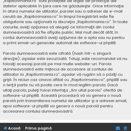
„Rapitorimania.ro” sunt protejate de legile de protecţie ale
datelor aplicabile în ţara care ne găzduieşte. Orice informaţie
în afara numelui de utilizator, parolei sau a adresei de e-mail
cerută de „Rapitorimania.ro” în timpul înregistrării este fie
obligatorie sau opţională la discreţia „Rapitorimania.ro”. În toate
cazurile, aveţi opţiunea să alegeţi ce informaţii din contul
dumneavoastră să fie afişate public. Mai mult decât atât, în
contul dumneavoastră aveţi opţiunea de a opta sau nu pentru
a primi email-uri generate automat de software-ul phpBB.
Parola dumneavoastră este cifrată (hash într-o singură
direcţie), aşadar este securizată. Totuşi, este recomandat să nu
folosiţi aceeaşi parolă pe mai multe website-uri. Parola
dumneavoastră este mijlocul de accesare al contului de
utilizator la „Rapitorimania.ro”, aşadar vă rugăm să o păziţi cu
grijă. În niciun caz cineva afiliat cu „Rapitorimania.ro”, phpBB sau
o terţă parte nu vă poate cere în mod legitim parola. Dacă
uitaţi parola, puteţi folosi interfaţa „Am uitat parola” oferită de
software-ul phpBB. Această procedură vă va genera o nouă
parolă prin transmiterea numelui de utilizator şi a adresei email,
apoi software-ul phpBB va genera o nouă parolă pentru
accesarea contului dumneavoastră.
Acasă
Prima pagină