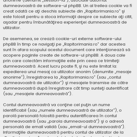
anonime (denumit „session-id”), asociate automat
dumneavoastră de software-ul phpBB. Un al treilea cookie va fi
creat odată ce aţi deschis subiecte din „Rapitorimania.ro” şi
este folosit pentru a stoca informaţii despre ce subiecte aţi citit,
aşadar pentru îmbunătăţirea experienţei dumneavoastră de
utilizator.
De asemenea, se crează cookie-uri externe software-ului
phpBB în timp ce navigaţi pe „Rapitorimania.ro” dar acestea
sunt în afara scopului acestui document care intenţionează să
acopere paginile create de software-ul phpBB. A doua cale
prin care colectăm informaţiile este prin ceea ce trimiteţi
dumneavoastră. Acest lucru poate fi, şi nu este limitat la:
expedierea unui mesaj ca utilizator anonim (denumite „mesaje
anonime”), înregistrarea la „Rapitorimania.ro” (sau „contul
dumneavoastră de utilizator”) şi mesajele transmise de către
dumneavoastră după înregistrare cât timp sunteţi autentificat
(sau „mesajele dumneavoastră”).
Contul dumneavoastră va conţine cel puţin un nume
identificabil (sau „numele dumneavoastră de utilizator”), o
parolă personală folosită pentru autentificarea în contul
dumneavoastră (sau „parola dumneavoastră”) şi o adresă
personală de email validă (sau „email-ul dumneavoastră”).
Informaţiile dumneavoastră pentru contul de utilizator de la