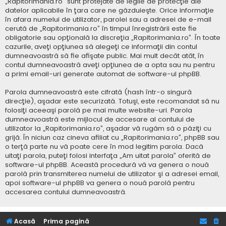
„Rapitorimania.ro” sunt protejate de legile de protecţie ale
datelor aplicabile în ţara care ne găzduieşte. Orice informaţie
în afara numelui de utilizator, parolei sau a adresei de e-mail
cerută de „Rapitorimania.ro” în timpul înregistrării este fie
obligatorie sau opţională la discreţia „Rapitorimania.ro”. În toate
cazurile, aveţi opţiunea să alegeţi ce informaţii din contul
dumneavoastră să fie afişate public. Mai mult decât atât, în
contul dumneavoastră aveţi opţiunea de a opta sau nu pentru
a primi email-uri generate automat de software-ul phpBB.
Parola dumneavoastră este cifrată (hash într-o singură
direcţie), aşadar este securizată. Totuşi, este recomandat să nu
folosiţi aceeaşi parolă pe mai multe website-uri. Parola
dumneavoastră este mijlocul de accesare al contului de
utilizator la „Rapitorimania.ro”, aşadar vă rugăm să o păziţi cu
grijă. În niciun caz cineva afiliat cu „Rapitorimania.ro”, phpBB sau
o terţă parte nu vă poate cere în mod legitim parola. Dacă
uitaţi parola, puteţi folosi interfaţa „Am uitat parola” oferită de
software-ul phpBB. Această procedură vă va genera o nouă
parolă prin transmiterea numelui de utilizator şi a adresei email,
apoi software-ul phpBB va genera o nouă parolă pentru
accesarea contului dumneavoastră.
Acasă
Prima pagină