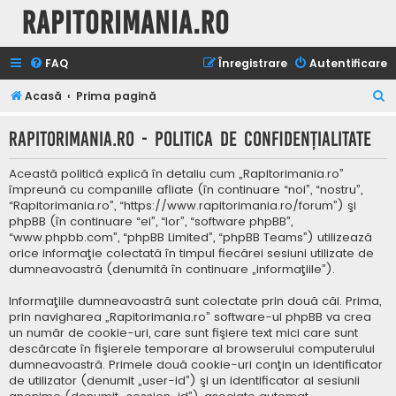
Rapitorimania.ro
FAQ
Înregistrare
Autentificare
C
Acasă
Prima pagină
ă
Rapitorimania.ro - Politica de confidenţialitate
u
t
Această politică explică în detaliu cum „Rapitorimania.ro”
a
împreună cu companiile afliate (în continuare “noi”, “nostru”,
“Rapitorimania.ro”, “https://www.rapitorimania.ro/forum”) şi
r
phpBB (în continuare “ei”, “lor”, “software phpBB”,
e
“www.phpbb.com”, “phpBB Limited”, “phpBB Teams”) utilizează
orice informaţie colectată în timpul fiecărei sesiuni utilizate de
dumneavoastră (denumită în continuare „informaţiile”).
Informaţiile dumneavoastră sunt colectate prin două căi. Prima,
prin navigharea „Rapitorimania.ro” software-ul phpBB va crea
un număr de cookie-uri, care sunt fişiere text mici care sunt
descărcate în fişierele temporare al browserului computerului
dumneavoastră. Primele două cookie-uri conţin un identificator
de utilizator (denumit „user-id”) şi un identificator al sesiunii