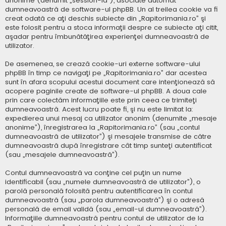
anonime (denumit „session-id”), asociate automat
dumneavoastră de software-ul phpBB. Un al treilea cookie va fi
creat odată ce aţi deschis subiecte din „Rapitorimania.ro” şi
este folosit pentru a stoca informaţii despre ce subiecte aţi citit,
aşadar pentru îmbunătăţirea experienţei dumneavoastră de
utilizator.
De asemenea, se crează cookie-uri externe software-ului
phpBB în timp ce navigaţi pe „Rapitorimania.ro” dar acestea
sunt în afara scopului acestui document care intenţionează să
acopere paginile create de software-ul phpBB. A doua cale
prin care colectăm informaţiile este prin ceea ce trimiteţi
dumneavoastră. Acest lucru poate fi, şi nu este limitat la:
expedierea unui mesaj ca utilizator anonim (denumite „mesaje
anonime”), înregistrarea la „Rapitorimania.ro” (sau „contul
dumneavoastră de utilizator”) şi mesajele transmise de către
dumneavoastră după înregistrare cât timp sunteţi autentificat
(sau „mesajele dumneavoastră”).
Contul dumneavoastră va conţine cel puţin un nume
identificabil (sau „numele dumneavoastră de utilizator”), o
parolă personală folosită pentru autentificarea în contul
dumneavoastră (sau „parola dumneavoastră”) şi o adresă
personală de email validă (sau „email-ul dumneavoastră”).
Informaţiile dumneavoastră pentru contul de utilizator de la